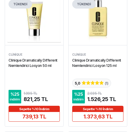
TÜKENDİ
TÜKENDİ
CLINIQUE
CLINIQUE
Clinique Dramatically Different
Clinique Dramatically Different
Nemlendirici Losyon 50 ml
Nemlendirici Losyon 125 ml
5,0
(
1
)
1.095 TL
2.035 TL
%
25
%
25
821,25 TL
1.526,25 TL
indirim
indirim
Sepette %10 İndirim
Sepette %10 İndirim
739,13 TL
1.373,63 TL