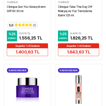
CLINIQUE
CLINIQUE
Clinique Sun Yüz Güneş Kremi
Clinique Take The Day Off
SPF50 30 ml
Makyaj ve Yüz Temizleme
Balmı 125 ml
5,0
(
1
)
2.075 TL
2.435 TL
%
25
%
25
1.556,25 TL
1.826,25 TL
indirim
indirim
Sepette %10 İndirim
Sepette %10 İndirim
1.400,63 TL
1.643,63 TL
KARGO BEDAVA
KARGO BEDAVA