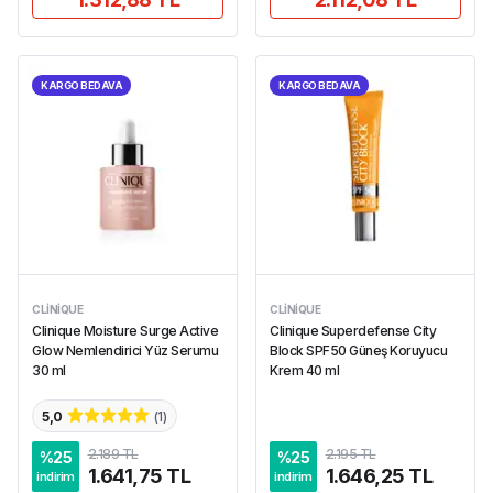
KARGO BEDAVA
KARGO BEDAVA
CLINIQUE
CLINIQUE
Clinique Moisture Surge Active
Clinique Superdefense City
Glow Nemlendirici Yüz Serumu
Block SPF50 Güneş Koruyucu
30 ml
Krem 40 ml
5,0
(
1
)
2.189 TL
2.195 TL
%
25
%
25
1.641,75 TL
1.646,25 TL
indirim
indirim