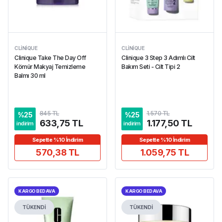
CLINIQUE
CLINIQUE
Clinique Take The Day Off
Clinique 3 Step 3 Adımlı Cilt
Kömür Makyaj Temizleme
Bakım Seti - Cilt Tipi 2
Balmı 30 ml
845 TL
1.570 TL
%
25
%
25
633,75 TL
1.177,50 TL
indirim
indirim
Sepette %10 İndirim
Sepette %10 İndirim
570,38 TL
1.059,75 TL
KARGO BEDAVA
KARGO BEDAVA
TÜKENDİ
TÜKENDİ