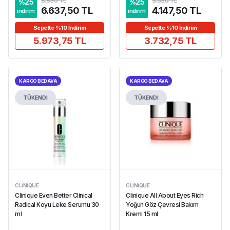
8.850 TL
5.530 TL
%
25
%
25
6.637,50 TL
4.147,50 TL
indirim
indirim
Sepette %10 İndirim
Sepette %10 İndirim
5.973,75 TL
3.732,75 TL
KARGO BEDAVA
KARGO BEDAVA
TÜKENDİ
TÜKENDİ
CLINIQUE
CLINIQUE
Clinique Even Better Clinical
Clinique All About Eyes Rich
Radical Koyu Leke Serumu 30
Yoğun Göz Çevresi Bakım
ml
Kremi 15 ml