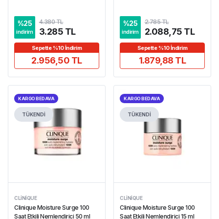
4.380 TL
2.785 TL
%
25
%
25
3.285 TL
2.088,75 TL
indirim
indirim
Sepette %10 İndirim
Sepette %10 İndirim
2.956,50 TL
1.879,88 TL
KARGO BEDAVA
KARGO BEDAVA
TÜKENDİ
TÜKENDİ
CLINIQUE
CLINIQUE
Clinique Moisture Surge 100
Clinique Moisture Surge 100
Saat Etkili Nemlendirici 50 ml
Saat Etkili Nemlendirici 15 ml