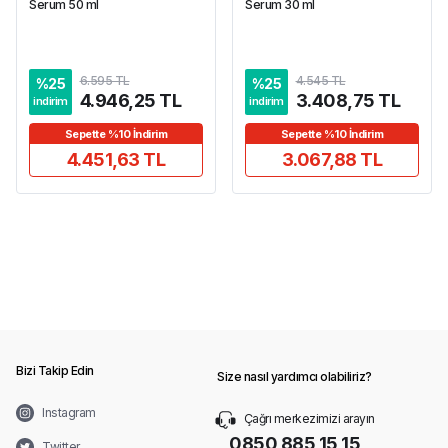
Serum 50 ml
Serum 30 ml
6.595 TL
4.545 TL
%
25
%
25
4.946,25 TL
3.408,75 TL
indirim
indirim
Sepette %10 İndirim
Sepette %10 İndirim
4.451,63 TL
3.067,88 TL
Bizi Takip Edin
Size nasıl yardımcı olabiliriz?
Instagram
Çağrı merkezimizi arayın
0850 885 15 15
Twitter