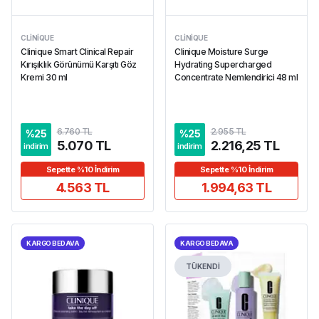
CLINIQUE
CLINIQUE
Clinique Smart Clinical Repair
Clinique Moisture Surge
Kırışıklık Görünümü Karşıtı Göz
Hydrating Supercharged
Kremi 30 ml
Concentrate Nemlendirici 48 ml
6.760 TL
2.955 TL
%
25
%
25
5.070 TL
2.216,25 TL
indirim
indirim
Sepette %10 İndirim
Sepette %10 İndirim
4.563 TL
1.994,63 TL
KARGO BEDAVA
KARGO BEDAVA
TÜKENDİ