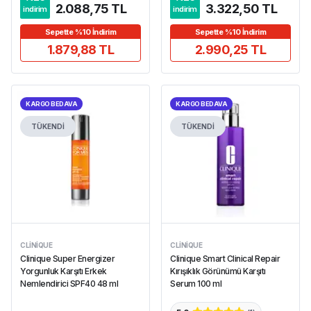
2.088,75 TL
3.322,50 TL
indirim
indirim
Sepette %10 İndirim
Sepette %10 İndirim
1.879,88 TL
2.990,25 TL
KARGO BEDAVA
KARGO BEDAVA
TÜKENDİ
TÜKENDİ
CLINIQUE
CLINIQUE
Clinique Super Energizer
Clinique Smart Clinical Repair
Yorgunluk Karşıtı Erkek
Kırışıklık Görünümü Karşıtı
Nemlendirici SPF40 48 ml
Serum 100 ml