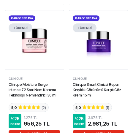
KARGO BEDAVA
KARGO BEDAVA
TÜKENDİ
TÜKENDİ
CLINIQUE
CLINIQUE
Clinique Moisture Surge
Clinique Smart Clinical Repair
Intense 72 Saat Nem Koruma
Kırışıklık Görünümü Karşıtı Göz
Teknolojili Nemlendirici 30 ml
Kremi 15 ml
5,0
(
2
)
5,0
(
1
)
1.275 TL
3.975 TL
%
25
%
25
956,25 TL
2.981,25 TL
indirim
indirim