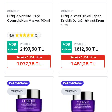
CLINIQUE
CLINIQUE
Clinique Moisture Surge
Clinique Smart Clinical Repair
Overnight Nem Maskesi 100 ml
Kırışıklık Görünümü Karşıtı Krem
15 ml
5,0
(
2
)
2.930 TL
2.150 TL
%
25
%
25
2.197,50 TL
1.612,50 TL
indirim
indirim
Sepette %10 İndirim
Sepette %10 İndirim
1.977,75 TL
1.451,25 TL
KARGO BEDAVA
KARGO BEDAVA
TÜKENDİ
TÜKENDİ