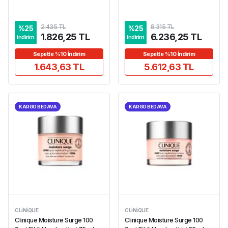
2.435 TL
8.315 TL
%
25
%
25
1.826,25 TL
6.236,25 TL
indirim
indirim
Sepette %10 İndirim
Sepette %10 İndirim
1.643,63 TL
5.612,63 TL
KARGO BEDAVA
KARGO BEDAVA
CLINIQUE
CLINIQUE
Clinique Moisture Surge 100
Clinique Moisture Surge 100