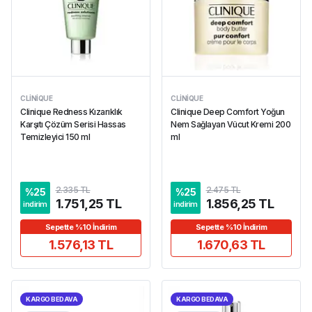
CLINIQUE
CLINIQUE
Clinique Redness Kızarıklık
Clinique Deep Comfort Yoğun
Karşıtı Çözüm Serisi Hassas
Nem Sağlayan Vücut Kremi 200
Temizleyici 150 ml
ml
2.335 TL
2.475 TL
%
25
%
25
1.751,25 TL
1.856,25 TL
indirim
indirim
Sepette %10 İndirim
Sepette %10 İndirim
1.576,13 TL
1.670,63 TL
KARGO BEDAVA
KARGO BEDAVA