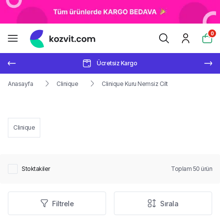
0
Ücretsiz Kargo
Anasayfa
Clinique
Clinique Kuru Nemsiz Cilt
Clinique
Stoktakiler
Toplam
50
ürün
Filtrele
Sırala