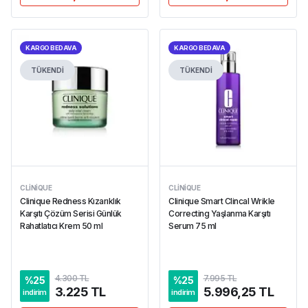
KARGO BEDAVA
KARGO BEDAVA
TÜKENDİ
TÜKENDİ
CLINIQUE
CLINIQUE
Clinique Redness Kızarıklık
Clinique Smart Clincal Wrikle
Karşıtı Çözüm Serisi Günlük
Correcting Yaşlanma Karşıtı
Rahatlatıcı Krem 50 ml
Serum 75 ml
4.300 TL
7.995 TL
%
25
%
25
3.225 TL
5.996,25 TL
indirim
indirim