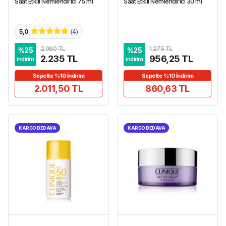
Saat Etkili Nemlendirici 75 ml
Saat Etkili Nemlendirici 30 ml
5,0
(
4
)
2.980 TL
1.275 TL
%
25
%
25
2.235 TL
956,25 TL
indirim
indirim
Sepette %10 İndirim
Sepette %10 İndirim
2.011,50 TL
860,63 TL
KARGO BEDAVA
KARGO BEDAVA