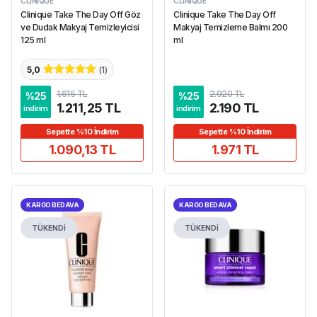
CLINIQUE
CLINIQUE
Clinique Take The Day Off Göz
Clinique Take The Day Off
ve Dudak Makyaj Temizleyicisi
Makyaj Temizleme Balmı 200
125 ml
ml
5,0
(
1
)
1.615 TL
2.920 TL
%
25
%
25
1.211,25 TL
2.190 TL
indirim
indirim
Sepette %10 İndirim
Sepette %10 İndirim
1.090,13 TL
1.971 TL
KARGO BEDAVA
KARGO BEDAVA
TÜKENDİ
TÜKENDİ