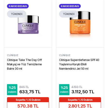
KARGO BEDAVA
KARGO BEDAVA
TÜKENDİ
TÜKENDİ
CLINIQUE
CLINIQUE
Clinique Take The Day Off
Clinique Superdefense SPF40
Makyaj ve Yüz Temizleme
Yaşlanma Karşıtı Etkili
Balmı 30 ml
Nemlendirici Jel 50 ml
845 TL
4.150 TL
%
25
%
25
633,75 TL
3.112,50 TL
indirim
indirim
Sepette %10 İndirim
Sepette %10 İndirim
570,38 TL
2.801,25 TL