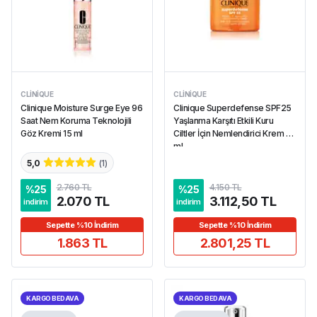
CLINIQUE
CLINIQUE
Clinique Moisture Surge Eye 96
Clinique Superdefense SPF25
Saat Nem Koruma Teknolojili
Yaşlanma Karşıtı Etkili Kuru
Göz Kremi 15 ml
Ciltler İçin Nemlendirici Krem 50
ml
5,0
(
1
)
2.760 TL
4.150 TL
%
25
%
25
2.070 TL
3.112,50 TL
indirim
indirim
Sepette %10 İndirim
Sepette %10 İndirim
1.863 TL
2.801,25 TL
KARGO BEDAVA
KARGO BEDAVA