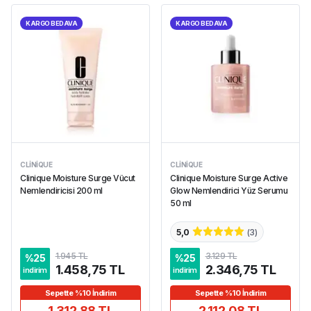
KARGO BEDAVA
KARGO BEDAVA
CLINIQUE
CLINIQUE
Clinique Moisture Surge Vücut
Clinique Moisture Surge Active
Nemlendiricisi 200 ml
Glow Nemlendirici Yüz Serumu
50 ml
5,0
(
3
)
1.945 TL
3.129 TL
%
25
%
25
1.458,75 TL
2.346,75 TL
indirim
indirim
Sepette %10 İndirim
Sepette %10 İndirim
1.312,88 TL
2.112,08 TL