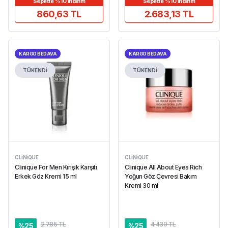
Sepette %10 İndirim
Sepette %10 İndirim
860,63 TL
2.683,13 TL
KARGO BEDAVA
KARGO BEDAVA
TÜKENDİ
TÜKENDİ
CLINIQUE
CLINIQUE
Clinique For Men Kırışık Karşıtı
Clinique All About Eyes Rich
Erkek Göz Kremi 15 ml
Yoğun Göz Çevresi Bakım
Kremi 30 ml
2.785 TL
4.430 TL
%
25
%
25