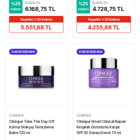
8.225 TL
6.305 TL
%
25
%
25
6.168,75 TL
4.728,75 TL
indirim
indirim
Sepette %10 İndirim
Sepette %10 İndirim
5.551,88 TL
4.255,88 TL
KARGO BEDAVA
KARGO BEDAVA
CLINIQUE
CLINIQUE
Clinique Take The Day Off
Clinique Smart Clinical Repair
Kömür Makyaj Temizleme
Kırışıklık Görünümü Karşıtı
Balmı 125 ml
SPF30 Güneş Kremi 75 ml