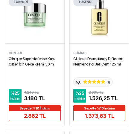
TÜKENDİ
TÜKENDİ
CLINIQUE
CLINIQUE
Clinique Superdefense Kuru
Clinique Dramatically Different
Ciltler İçin Gece Kremi 50 ml
Nemlendirici Jel Krem 125 ml
5,0
(
1
)
4.240 TL
2.035 TL
%
25
%
25
3.180 TL
1.526,25 TL
indirim
indirim
Sepette %10 İndirim
Sepette %10 İndirim
2.862 TL
1.373,63 TL