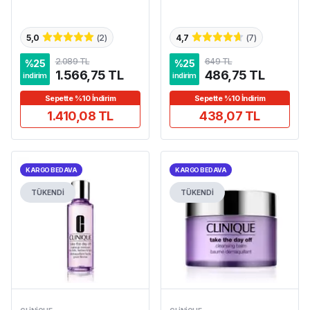
5,0
(
2
)
4,7
(
7
)
2.089 TL
649 TL
%
25
%
25
1.566,75 TL
486,75 TL
indirim
indirim
Sepette %10 İndirim
Sepette %10 İndirim
1.410,08 TL
438,07 TL
KARGO BEDAVA
KARGO BEDAVA
TÜKENDİ
TÜKENDİ