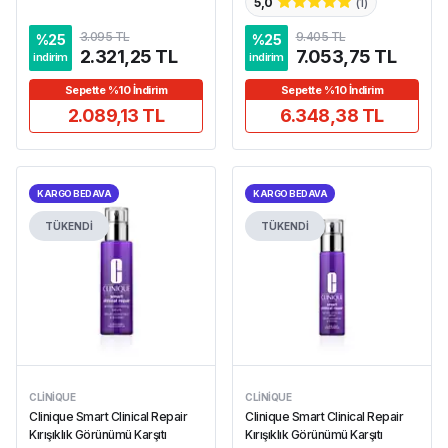
5,0
(
1
)
3.095 TL
9.405 TL
%
25
%
25
2.321,25 TL
7.053,75 TL
indirim
indirim
Sepette %10 İndirim
Sepette %10 İndirim
2.089,13 TL
6.348,38 TL
KARGO BEDAVA
KARGO BEDAVA
TÜKENDİ
TÜKENDİ
CLINIQUE
CLINIQUE
Clinique Smart Clinical Repair
Clinique Smart Clinical Repair
Kırışıklık Görünümü Karşıtı
Kırışıklık Görünümü Karşıtı