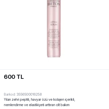
600 TL
Barkod
:
3556500016258
Yılan zehri peptiti, havyar özü ve kolajen içerikli,
nemlendirme ve elastikiyeti arttıran cilt bakım