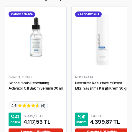
KARGO BEDAVA
KARGO BEDAVA
SKINCEUTICALS
NEOSTRATA
Skinceuticals Retexturing
Neostrata Resurface Yüksek
Activator Cilt Bakım Serumu 30 ml
Etkili Yaşlanma Karşıtı Krem 30 gr
4,5
(
4
)
6.999,90 TL
7.410 TL
%
41
%
41
4.117,53 TL
4.399,87 TL
indirim
indirim
Sepette %15 İndirim
Sepette %25 İndirim