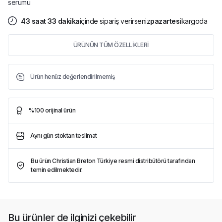
serumu
43
saat
33
dakika
içinde sipariş verirseniz
pazartesi
kargoda
ÜRÜNÜN TÜM ÖZELLİKLERİ
Ürün henüz değerlendirilmemiş
%100 orijinal ürün
Aynı gün stoktan teslimat
Bu ürün Christian Breton Türkiye resmi distribütörü tarafından
temin edilmektedir.
Bu ürünler de ilginizi çekebilir