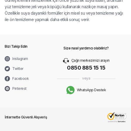
Güneş kremini temizlemek için önce yüzü ılık suyla ıslatın, ardından
yüz temizleme jeli veya köpüğü kullanarak nazikçe masaj yapın.
Özellikle suya dayanıklı formüller için misel su veya temizleme yağı
ile ön temizleme yapmak daha etkili sonuç verir.
Bizi Takip Edin
Size nasıl yardımcı olabiliriz?
Instagram
Çağrı merkezimizi arayın
0850 885 15 15
Twitter
veya
Facebook
Pinterest
WhatsApp Destek
İnternette Güvenli Alışveriş