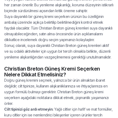
her zaman önerilir. Bu yenileme alışkanlığı, koruma düzeyinin istikrarlı
biçimde sürdürülmesi açısından kritik öneme sahiptir.
Suya dayanıklı bir güneş kremi seçerken ürünün bu özelliğinin
ambalaj üzerinde açıkça belirtilip belirtilmediğini kontrol etmek
faydalı olacaktır. Tüm Christian Breton güneş kremleri suya dayanıklı
olmayabileceğinden, satın alma öncesinde ürün açıklamalarını
dikkatlice incelemek doğru seçim yapmanızı kolaylaştırır.
Sonuç olarak, suya dayanıklı Christian Breton güneş kremleri aktif
ve su odaklı aktiviteler için uygun bir tercih olmakla birlikte, düzenli
yenileme alışkanlığından vazgeçilmemesi gerektiği unutulmamalıdır.
Christian Breton Güneş Kremi Seçerken
Nelere Dikkat Etmelisiniz?
Doğru güneş kremini seçmek, yalnızca bir ürün almaktan ibaret
değildir; cilt tipinize, kullanım alışkanlıklarınıza ve ihtiyaçlarınıza en
uygun formülü bulmayı gerektirir. Christian Breton güneş kremi
seçerken aşağıdaki noktalara dikkat etmek, pişmanlık yaşamanızı
önler.
Cilt tipinizi göz ardı etmeyin:
Yağlı ciltler için hafif ve mat formüller,
kuru ciltler için ise nemlendirici bileşenler içeren ürünler tercih