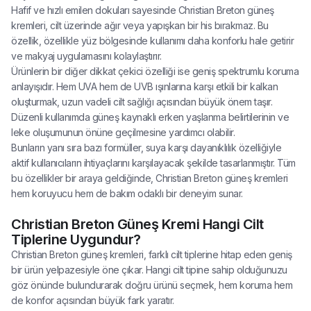
Hafif ve hızlı emilen dokuları sayesinde Christian Breton güneş
kremleri, cilt üzerinde ağır veya yapışkan bir his bırakmaz. Bu
özellik, özellikle yüz bölgesinde kullanımı daha konforlu hale getirir
ve makyaj uygulamasını kolaylaştırır.
Ürünlerin bir diğer dikkat çekici özelliği ise geniş spektrumlu koruma
anlayışıdır. Hem UVA hem de UVB ışınlarına karşı etkili bir kalkan
oluşturmak, uzun vadeli cilt sağlığı açısından büyük önem taşır.
Düzenli kullanımda güneş kaynaklı erken yaşlanma belirtilerinin ve
leke oluşumunun önüne geçilmesine yardımcı olabilir.
Bunların yanı sıra bazı formüller, suya karşı dayanıklılık özelliğiyle
aktif kullanıcıların ihtiyaçlarını karşılayacak şekilde tasarlanmıştır. Tüm
bu özellikler bir araya geldiğinde, Christian Breton güneş kremleri
hem koruyucu hem de bakım odaklı bir deneyim sunar.
Christian Breton Güneş Kremi Hangi Cilt
Tiplerine Uygundur?
Christian Breton güneş kremleri, farklı cilt tiplerine hitap eden geniş
bir ürün yelpazesiyle öne çıkar. Hangi cilt tipine sahip olduğunuzu
göz önünde bulundurarak doğru ürünü seçmek, hem koruma hem
de konfor açısından büyük fark yaratır.