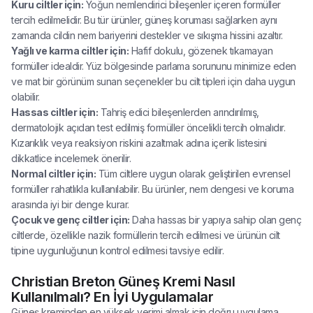
Kuru ciltler için:
Yoğun nemlendirici bileşenler içeren formüller
tercih edilmelidir. Bu tür ürünler, güneş koruması sağlarken aynı
zamanda cildin nem bariyerini destekler ve sıkışma hissini azaltır.
Yağlı ve karma ciltler için:
Hafif dokulu, gözenek tıkamayan
formüller idealdir. Yüz bölgesinde parlama sorununu minimize eden
ve mat bir görünüm sunan seçenekler bu cilt tipleri için daha uygun
olabilir.
Hassas ciltler için:
Tahriş edici bileşenlerden arındırılmış,
dermatolojik açıdan test edilmiş formüller öncelikli tercih olmalıdır.
Kızarıklık veya reaksiyon riskini azaltmak adına içerik listesini
dikkatlice incelemek önerilir.
Normal ciltler için:
Tüm ciltlere uygun olarak geliştirilen evrensel
formüller rahatlıkla kullanılabilir. Bu ürünler, nem dengesi ve koruma
arasında iyi bir denge kurar.
Çocuk ve genç ciltler için:
Daha hassas bir yapıya sahip olan genç
ciltlerde, özellikle nazik formüllerin tercih edilmesi ve ürünün cilt
tipine uygunluğunun kontrol edilmesi tavsiye edilir.
Christian Breton Güneş Kremi Nasıl
Kullanılmalı? En İyi Uygulamalar
Güneş kreminden en yüksek verimi almak için doğru uygulama