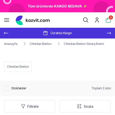
0
Ücretsiz Kargo
Anasayfa
Christian Breton
Christian Breton Güneş Kremi
Christian Breton
Stoktakiler
Toplam
2
ürün
Filtrele
Sırala