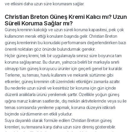
ve etkisini daha uzun süre korumasını sağlar.
Christian Breton Güneş Kremi Kalıcı mı? Uzun
Süreli Koruma Sağlar mı?
Güneş kreminin kalıcılığı ve uzun süreli koruma kapasitesi, pek çok
kullanıcının merak ettiği konuların başında gelir. Christian Breton
güneş kremlerinin bu konudaki performansını değerlendirirken bazı
önemli noktaları göz önünde bulundurmak gerekir.
Hiçbir güneş kremi, tek bir uygulamayla sınırsız süre boyunca tam
koruma sağlayamaz. Bu durum, yalnızca belirli bir markayla sınırlı
olmayıp tüm güneş koruyucu ürünler için geçerli genel bir kuraldır.
Terleme, su teması, havlu kullanımı ve mekanik sürtünme gibi
etkenler, güneş kreminin cilt üzerindeki etkinliğini zamanla azaltır.
Bu nedenle uzun süreli ve kesintisiz bir koruma için gün içinde
düzenli aralıklarla ürünü yenilemek şarttır. Özellikle yoğun güneş
ışığına maruz kalınan saatlerde, dış mekân aktivitelerinde veya su ile
temas sonrasında yenileme yapmak, koruma düzeyini istikrarlı
biçimde sürdürmenin en etkili yoludur.
Suya dayanıklı olarak formüle edilen Christian Breton güneş
kremleri, su temasına karşı daha uzun süre direniş gösterebilir.