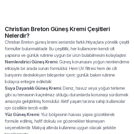
Christian Breton Güneş Kremi Çeşitleri
Nelerdir?
Christian Breton güneş kremi serisinde farklı ihtiyaçlara yönelik çeşitli
formüller bulunmaktadır. Bu çeşitlilik, her kullanıcının kendi cilt
yapısına ve günlük rutinine uygun bir ürün bulabilmesini kolaylaştırır.
Nemlendirici Güneş Kremi:
Güneş korumasını yoğun nemlendirme
etkisiyle bir arada sunan formüldür. Hem UV filtresi hem de cilt
bariyerini destekleyen bileşenler içerir; günlük bakım rutinine
kolayca entegre edilebilir.
Suya Dayanıklı Güneş Kremi:
Deniz, havuz veya yoğun terleme
gibi su temasının kaçınılmaz olduğu durumlarda korumayı sürdürmek
amacıyla geliştirilmiş formüldür. Aktif yaşam tarzına sahip kullanıcılar
için özellikle tercih edilir.
Yüz Güneş Kremi:
Yüz bölgesinin hassas yapısı gözetilerek
formüle edilmiş, hafif dokulu ve gözenekleri tıkamayan
seçeneklerdir. Makyaj altında kullanıma uygun olacak şekilde