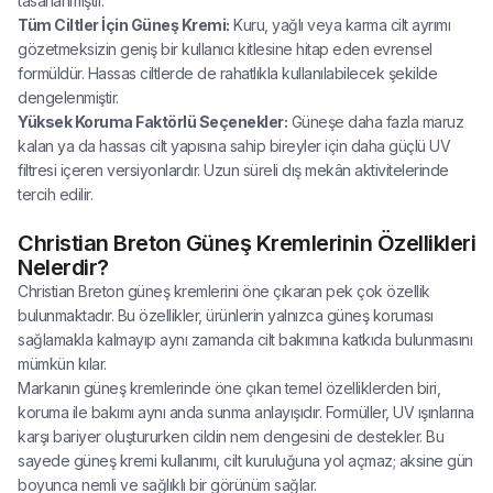
tasarlanmıştır.
Tüm Ciltler İçin Güneş Kremi:
Kuru, yağlı veya karma cilt ayrımı
gözetmeksizin geniş bir kullanıcı kitlesine hitap eden evrensel
formüldür. Hassas ciltlerde de rahatlıkla kullanılabilecek şekilde
dengelenmiştir.
Yüksek Koruma Faktörlü Seçenekler:
Güneşe daha fazla maruz
kalan ya da hassas cilt yapısına sahip bireyler için daha güçlü UV
filtresi içeren versiyonlardır. Uzun süreli dış mekân aktivitelerinde
tercih edilir.
Christian Breton Güneş Kremlerinin Özellikleri
Nelerdir?
Christian Breton güneş kremlerini öne çıkaran pek çok özellik
bulunmaktadır. Bu özellikler, ürünlerin yalnızca güneş koruması
sağlamakla kalmayıp aynı zamanda cilt bakımına katkıda bulunmasını
mümkün kılar.
Markanın güneş kremlerinde öne çıkan temel özelliklerden biri,
koruma ile bakımı aynı anda sunma anlayışıdır. Formüller, UV ışınlarına
karşı bariyer oluştururken cildin nem dengesini de destekler. Bu
sayede güneş kremi kullanımı, cilt kuruluğuna yol açmaz; aksine gün
boyunca nemli ve sağlıklı bir görünüm sağlar.