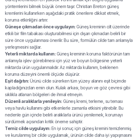
yöntemlerini bilmek büyük önem taşır. Christian Breton güneş
kremlerini kullanırken aşağıdaki pratik önerilere dikkat etmek,
koruma etkinliğini artırır.
Güneşe çıkmadan önce uygulayın:
Güneş kreminin cilt üzerinde
etkili bir film tabakası oluşturabilmesi için dışarı çıkmadan belirli bir
süre önce uygulanması önerilir. Bu süre, formülün cilde tam anlamıyla
yerleşmesini sağlar.
Yeterli miktarda kullanın:
Güneş kreminin koruma faktörünün tam
anlamıyla işlev görebilmesi için yüz ve boyun bölgesine yeterli
miktarda ürün uygulanmalıdır. Az miktarda kullanım, beklenen
koruma düzeyini önemli ölçüde düşürür.
Eşit dağıtın:
Ürünü cilde sürerken tüm yüzey alanını eşit biçimde
kapladığınızdan emin olun. Kulak arkası, boyun ve göz çevresi gibi
sıklıkla atlanan bölgeleri de ihmal etmeyin.
Düzenli aralıklarla yenileyin:
Güneş kremi, terleme, su teması
veya havlu kullanımı gibi etkenlerle zamanla etkisini yitirebilir. Bu
nedenle gün içinde belirli aralıklarla ürünü yenilemek, korumayı
sürdürmek açısından kritik öneme sahiptir.
Temiz cilde uygulayın:
En iyi sonuç için güneş kremini temizlenmiş
ve kurulanmış bir cilde uygulamak, ürünün cilde daha iyi yapışmasını