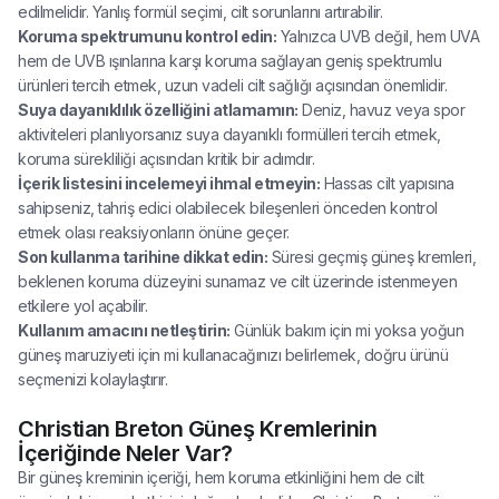
edilmelidir. Yanlış formül seçimi, cilt sorunlarını artırabilir.
Koruma spektrumunu kontrol edin:
Yalnızca UVB değil, hem UVA
hem de UVB ışınlarına karşı koruma sağlayan geniş spektrumlu
ürünleri tercih etmek, uzun vadeli cilt sağlığı açısından önemlidir.
Suya dayanıklılık özelliğini atlamamın:
Deniz, havuz veya spor
aktiviteleri planlıyorsanız suya dayanıklı formülleri tercih etmek,
koruma sürekliliği açısından kritik bir adımdır.
İçerik listesini incelemeyi ihmal etmeyin:
Hassas cilt yapısına
sahipseniz, tahriş edici olabilecek bileşenleri önceden kontrol
etmek olası reaksiyonların önüne geçer.
Son kullanma tarihine dikkat edin:
Süresi geçmiş güneş kremleri,
beklenen koruma düzeyini sunamaz ve cilt üzerinde istenmeyen
etkilere yol açabilir.
Kullanım amacını netleştirin:
Günlük bakım için mi yoksa yoğun
güneş maruziyeti için mi kullanacağınızı belirlemek, doğru ürünü
seçmenizi kolaylaştırır.
Christian Breton Güneş Kremlerinin
İçeriğinde Neler Var?
Bir güneş kreminin içeriği, hem koruma etkinliğini hem de cilt