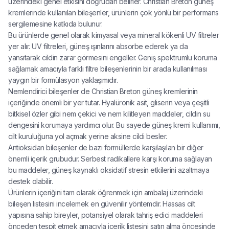
üzerindeki genel etkisini doğrudan belirler. Christian Breton güneş
kremlerinde kullanılan bileşenler, ürünlerin çok yönlü bir performans
sergilemesine katkıda bulunur.
Bu ürünlerde genel olarak kimyasal veya mineral kökenli UV filtreler
yer alır. UV filtreleri, güneş ışınlarını absorbe ederek ya da
yansıtarak cildin zarar görmesini engeller. Geniş spektrumlu koruma
sağlamak amacıyla farklı filtre bileşenlerinin bir arada kullanılması
yaygın bir formülasyon yaklaşımıdır.
Nemlendirici bileşenler de Christian Breton güneş kremlerinin
içeriğinde önemli bir yer tutar. Hyalüronik asit, gliserin veya çeşitli
bitkisel özler gibi nem çekici ve nem kilitleyen maddeler, cildin su
dengesini korumaya yardımcı olur. Bu sayede güneş kremi kullanımı,
cilt kuruluğuna yol açmak yerine aksine cildi besler.
Antioksidan bileşenler de bazı formüllerde karşılaşılan bir diğer
önemli içerik grubudur. Serbest radikallere karşı koruma sağlayan
bu maddeler, güneş kaynaklı oksidatif stresin etkilerini azaltmaya
destek olabilir.
Ürünlerin içeriğini tam olarak öğrenmek için ambalaj üzerindeki
bileşen listesini incelemek en güvenilir yöntemdir. Hassas cilt
yapısına sahip bireyler, potansiyel olarak tahriş edici maddeleri
önceden tespit etmek amacıyla içerik listesini satın alma öncesinde