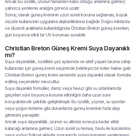
Ancak bu özellik, ürünün tamamen kalıcı olduğu anlamına gelmez;
yalnızca yenileme aralığını görece uzatır.
Sonuç olarak güneş kreminin uzun süreli koruma sağlaması, büyük
ölçüde kullanıcının uygulama alışkanlıklarına bağlıdır. Doğru miktarda
ve düzenli aralıklarla kullanıldığında Christian Breton güneş kremleri,
gün boyunca etkili bir UV koruması sunabilir.
Christian Breton Güneş Kremi Suya Dayanıklı
mı?
Suya dayanıklılık, özellikle yaz aylarında ve aktif yaşam tarzına sahip
kullanıcılar için güneş kremi seçiminde belirleyici bir kriter haline gelir.
Christian Breton güneş kremi serisinde suya dayanıklı olarak formüle
edilmiş seçenekler mevcuttur.
Suya dayanıklı formüller, deniz veya havuz gibi su ortamlarında
geçirilen süre boyunca koruma etkinliğini daha uzun süre
koruyabilecek şekilde geliştirilmiştir. Bu özellik, yüzme, su sporları
veya yoğun terleme gibi durumlarda güneş kreminin hızla akıp
gitmesini yavaşlatır.
Ancak suya dayanıklılık, ürünün su altında sonsuza kadar etkili
kalacağı anlamına gelmez. Uzun süreli su teması, havlu ile kurulanma
veya yoğun fiziksel aktivite sonrasında güneş kreminin yenilenmesi