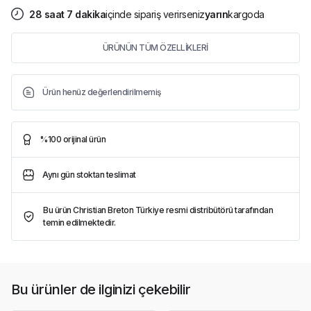
28
saat
7
dakika
içinde sipariş verirseniz
yarın
kargoda
ÜRÜNÜN TÜM ÖZELLİKLERİ
Ürün henüz değerlendirilmemiş
%100 orijinal ürün
Aynı gün stoktan teslimat
Bu ürün Christian Breton Türkiye resmi distribütörü tarafından
temin edilmektedir.
Bu ürünler de ilginizi çekebilir