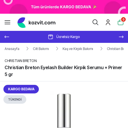
0
Ücretsiz Kargo
Anasayfa
Cilt Bakımı
Kaş ve Kirpik Bakımı
Christian Bret
CHRISTIAN BRETON
Christian Breton Eyelash Builder Kirpik Serumu + Primer
5 gr
KARGO BEDAVA
TÜKENDİ