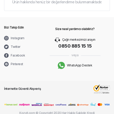
Ürün hakkında henüz bir değerlendirme bulunmamaktadır.
Bizi Takip Edin
Size nasıl yardımcı olabiliriz?
Instagram
Çağrı merkezimizi arayın
0850 885 15 15
Twitter
veya
Facebook
Pinterest
WhatsApp Destek
İnternette Güvenli Alışveriş
Kozvit.com © Copyright 2020 Her Hakkı Saklıdır. Kredi