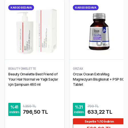
KARGO BEDAVA
KARGO BEDAVA
BEAUTY OMELETTE
ORZAX
Beauty Omelette Best Friend of
Orzax Ocean ExtraMag
Your Hair Normal ve Yağlı Saçlar
Magnezyum Bisglisinat + P5P 60
için Şampuan 460 ml
Tablet
1.350 TL
799 TL
%
41
%
21
796,50 TL
633,22 TL
indirim
indirim
Sepette %10 İndirim