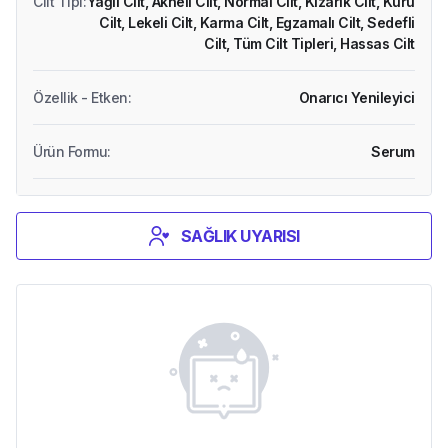
Cilt Tipi
:
Yağlı Cilt,
Akneli Cilt,
Normal Cilt,
Kızarık Cilt,
Kuru
Cilt,
Lekeli Cilt,
Karma Cilt,
Egzamalı Cilt,
Sedefli
Cilt,
Tüm Cilt Tipleri,
Hassas Cilt
Özellik - Etken
:
Onarıcı Yenileyici
Ürün Formu
:
Serum
SAĞLIK UYARISI