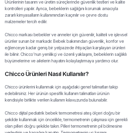
Ürünlerinin tasarım ve üretim süreçlerinde güvenlik testleri ve kalite
kontrolleri yapılır. Ayrıca, bebeklerin sağlığını korumak amacıyla
zararlı kimyasalların kullanımından kaçınılır ve çevre dostu
malzemeler tercih edilir.
Chicco markası bebekler ve anneler için güvenilir, kaliteli ve işlevsel
ürünler sunan bir markadır. Bebek bakımından güvenlik, konfor ve
eğlenceye kadar geniş bir yelpazede ihtiyaçları karşılayan ürünleri
ile bilinir. Chicco'nun yenilikçi ve özenli yaklaşımı, bebeklerin sağlıklı
büyümelerine ve ailelerin hayatını kolaylaştırmaya yardımcı olur.
Chicco Ürünleri Nasıl Kullanılır?
Chicco ürünlerini kullanmak için aşağıdaki genel talimatları takip
edebilirsiniz. Her ürünün spesifik kullanım talimatları ürünün
kendisiyle birlikte verilen kullanım kılavuzunda bulunabilir.
Chicco dijital pediatrik bebek termometresi ateş ölçeri doğru bir
şekilde kullanmak için öncelikle, termometrenin çalışması için gerekli
olan pilleri doğru şekilde takın. Pilleri termometrenin pil bölmesine
yerleştirin ve kapağını kapatın. Termometrenin uç kısmını