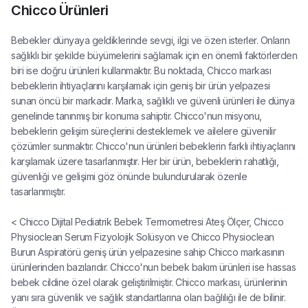
Chicco Ürünleri
Bebekler dünyaya geldiklerinde sevgi, ilgi ve özen isterler. Onların
sağlıklı bir şekilde büyümelerini sağlamak için en önemli faktörlerden
biri ise doğru ürünleri kullanmaktır. Bu noktada, Chicco markası
bebeklerin ihtiyaçlarını karşılamak için geniş bir ürün yelpazesi
sunan öncü bir markadır. Marka, sağlıklı ve güvenli ürünleri ile dünya
genelinde tanınmış bir konuma sahiptir. Chicco'nun misyonu,
bebeklerin gelişim süreçlerini desteklemek ve ailelere güvenilir
çözümler sunmaktır. Chicco'nun ürünleri bebeklerin farklı ihtiyaçlarını
karşılamak üzere tasarlanmıştır. Her bir ürün, bebeklerin rahatlığı,
güvenliği ve gelişimi göz önünde bulundurularak özenle
tasarlanmıştır.
< Chicco Dijital Pediatrik Bebek Termometresi Ateş Ölçer, Chicco
Physioclean Serum Fizyolojik Solüsyon ve Chicco Physioclean
Burun Aspiratörü geniş ürün yelpazesine sahip Chicco markasının
ürünlerinden bazılarıdır. Chicco'nun bebek bakım ürünleri ise hassas
bebek cildine özel olarak geliştirilmiştir. Chicco markası, ürünlerinin
yanı sıra güvenlik ve sağlık standartlarına olan bağlılığı ile de bilinir.