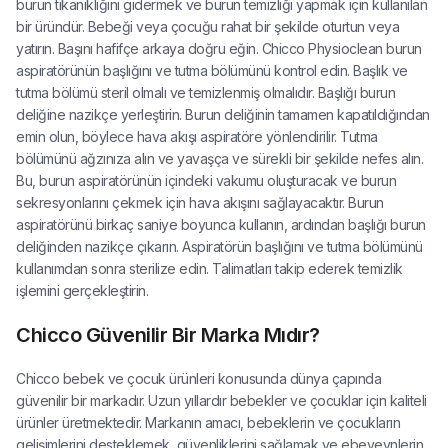
burun tıkanıklığını gidermek ve burun temizliği yapmak için kullanılan
bir üründür. Bebeği veya çocuğu rahat bir şekilde oturtun veya
yatırın. Başını hafifçe arkaya doğru eğin. Chicco Physioclean burun
aspiratörünün başlığını ve tutma bölümünü kontrol edin. Başlık ve
tutma bölümü steril olmalı ve temizlenmiş olmalıdır. Başlığı burun
deliğine nazikçe yerleştirin. Burun deliğinin tamamen kapatıldığından
emin olun, böylece hava akışı aspiratöre yönlendirilir. Tutma
bölümünü ağzınıza alın ve yavaşça ve sürekli bir şekilde nefes alın.
Bu, burun aspiratörünün içindeki vakumu oluşturacak ve burun
sekresyonlarını çekmek için hava akışını sağlayacaktır. Burun
aspiratörünü birkaç saniye boyunca kullanın, ardından başlığı burun
deliğinden nazikçe çıkarın. Aspiratörün başlığını ve tutma bölümünü
kullanımdan sonra sterilize edin. Talimatları takip ederek temizlik
işlemini gerçekleştirin.
Chicco Güvenilir Bir Marka Mıdır?
Chicco bebek ve çocuk ürünleri konusunda dünya çapında
güvenilir bir markadır. Uzun yıllardır bebekler ve çocuklar için kaliteli
ürünler üretmektedir. Markanın amacı, bebeklerin ve çocukların
gelişimlerini desteklemek, güvenliklerini sağlamak ve ebeveynlerin