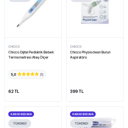
CHICCO
CHICCO
Chicco Dijital Pediatrik Bebek
Chicco Physioclean Burun
Termometresi Ateş Ölçer
Aspiratörü
5,0
(
1
)
62 TL
399 TL
KARGO BEDAVA
KARGO BEDAVA
TÜKENDİ
TÜKENDİ