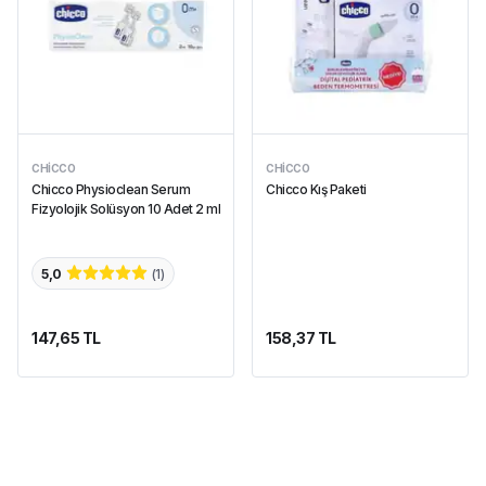
CHICCO
CHICCO
Chicco Physioclean Serum
Chicco Kış Paketi
Fizyolojik Solüsyon 10 Adet 2 ml
5,0
(
1
)
147,65 TL
158,37 TL