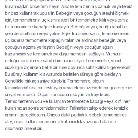
kullanmadan önce temizleyin. Alkolle temizlenmiş pamuk veya temiz
bir bez kullanarak ucu silin. Bebeğin veya çocuğun ateşini ölçmek
için, termometrenin uç kısmını steril bir termometre kılıfı veya temiz
bir termometre kapağı ile kaplayın. Bebeği veya çocuğu rahat bir
şekilde oturtturun veya yatırın. Eğer kullanıyorsanız, termometrenin
uç kısmına termometre kapağını takın ve ardından bebeğin veya
çocuğun ağzına yerleştirin. Bebeğin veya çocuğun ağzını
kapamasını ve termometreyi düşürmemesini sağlayın. Mümkün
olduğunca sakin ve sabit durmasını isteyin. Termometre, vücut
sıcaklığını ölçerken belirli bir süre boyunca sabit kalması gerekebilir.
Bu süreyi kullanım kılavuzunda belirtilen süreye göre bekleyin.
Genellikle birkaç saniye sürebilir. Termometre, ölçüm
tamamlandığında bir sesli uyarı veya ekran üzerinde bir gösterge ile
sinyal verecektir. Ölçüm sonucunu okuyun ve kaydedin.
Termometrenin ucu ve kullanılan termometre kapağı veya kılıfı, her
kullanımdan sonra temizlenmelidir. Talimatları takip ederek temizlik
işlemini gerçekleştirin. Chicco dijital pediatrik bebek termometresi
ateş ölçeri kullanmadan önce kullanım kılavuzunu dikkatlice
okumanız önemlidir.