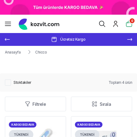
0
Ücretsiz Kargo
Anasayfa
Chicco
Stoktakiler
Toplam
4
ürün
Filtrele
Sırala
KARGO BEDAVA
KARGO BEDAVA
TÜKENDİ
TÜKENDİ