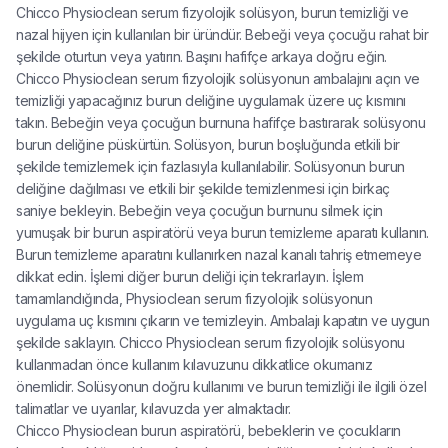
Chicco Physioclean serum fizyolojik solüsyon, burun temizliği ve
nazal hijyen için kullanılan bir üründür. Bebeği veya çocuğu rahat bir
şekilde oturtun veya yatırın. Başını hafifçe arkaya doğru eğin.
Chicco Physioclean serum fizyolojik solüsyonun ambalajını açın ve
temizliği yapacağınız burun deliğine uygulamak üzere uç kısmını
takın. Bebeğin veya çocuğun burnuna hafifçe bastırarak solüsyonu
burun deliğine püskürtün. Solüsyon, burun boşluğunda etkili bir
şekilde temizlemek için fazlasıyla kullanılabilir. Solüsyonun burun
deliğine dağılması ve etkili bir şekilde temizlenmesi için birkaç
saniye bekleyin. Bebeğin veya çocuğun burnunu silmek için
yumuşak bir burun aspiratörü veya burun temizleme aparatı kullanın.
Burun temizleme aparatını kullanırken nazal kanalı tahriş etmemeye
dikkat edin. İşlemi diğer burun deliği için tekrarlayın. İşlem
tamamlandığında, Physioclean serum fizyolojik solüsyonun
uygulama uç kısmını çıkarın ve temizleyin. Ambalajı kapatın ve uygun
şekilde saklayın. Chicco Physioclean serum fizyolojik solüsyonu
kullanmadan önce kullanım kılavuzunu dikkatlice okumanız
önemlidir. Solüsyonun doğru kullanımı ve burun temizliği ile ilgili özel
talimatlar ve uyarılar, kılavuzda yer almaktadır.
Chicco Physioclean burun aspiratörü, bebeklerin ve çocukların