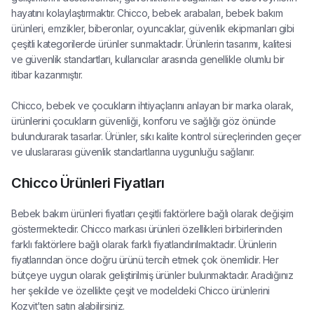
hayatını kolaylaştırmaktır. Chicco, bebek arabaları, bebek bakım
ürünleri, emzikler, biberonlar, oyuncaklar, güvenlik ekipmanları gibi
çeşitli kategorilerde ürünler sunmaktadır. Ürünlerin tasarımı, kalitesi
ve güvenlik standartları, kullanıcılar arasında genellikle olumlu bir
itibar kazanmıştır.
Chicco, bebek ve çocukların ihtiyaçlarını anlayan bir marka olarak,
ürünlerini çocukların güvenliği, konforu ve sağlığı göz önünde
bulundurarak tasarlar. Ürünler, sıkı kalite kontrol süreçlerinden geçer
ve uluslararası güvenlik standartlarına uygunluğu sağlanır.
Chicco Ürünleri Fiyatları
Bebek bakım ürünleri fiyatları çeşitli faktörlere bağlı olarak değişim
göstermektedir. Chicco markası ürünleri özellikleri birbirlerinden
farklı faktörlere bağlı olarak farklı fiyatlandırılmaktadır. Ürünlerin
fiyatlarından önce doğru ürünü tercih etmek çok önemlidir. Her
bütçeye uygun olarak geliştirilmiş ürünler bulunmaktadır. Aradığınız
her şekilde ve özellikte çeşit ve modeldeki Chicco ürünlerini
Kozvit’ten satın alabilirsiniz.