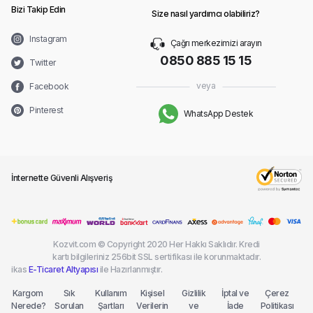
açabilir.
Bizi Takip Edin
Size nasıl yardımcı olabiliriz?
Instagram
Çağrı merkezimizi arayın
0850 885 15 15
Twitter
veya
Facebook
Pinterest
WhatsApp Destek
İnternette Güvenli Alışveriş
Kozvit.com © Copyright 2020 Her Hakkı Saklıdır. Kredi
kartı bilgileriniz 256bit SSL sertifikası ile korunmaktadır.
ikas
E-Ticaret Altyapısı
ile Hazırlanmıştır.
Kargom
Sık
Kullanım
Kişisel
Gizlilik
İptal ve
Çerez
Nerede?
Sorulan
Şartları
Verilerin
ve
İade
Politikası