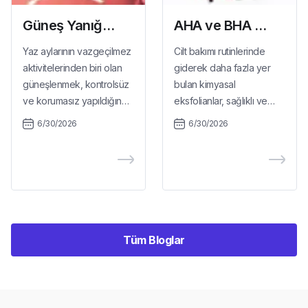
Güneş Yanığına Ne İyi Gelir?
AHA ve BHA Nedir? Aralarındaki Farklar
Yaz aylarının vazgeçilmez
Cilt bakımı rutinlerinde
aktivitelerinden biri olan
giderek daha fazla yer
güneşlenmek, kontrolsüz
bulan kimyasal
ve korumasız yapıldığında
eksfolianlar, sağlıklı ve
cilt için ciddi bir tehdit
parlak bir görünüm elde
6/30/2026
6/30/2026
oluşturabilir. Güneş yanığı,
etmek isteyenlerin
özellikle uzun süre güneş
gündeminde üst sıralara
altında kalan kişilerde
yerleşmiş durumda. Bu
sıkça karşılaşılan ve ihmal
eksfolianların en çok
edilmemesi gereken bir
konuşulan iki temsilcisi ise
durumdur. Ciltte kızarıklık,
AHA ve BHA'dır. Peki bu
yanma hissi ve ağrıyla
iki asit tam olarak ne
Tüm Bloglar
kendini gösteren bu
anlama geliyor, nasıl
durum, doğru müdahale
çalışıyor ve birbirinden
yapılmadığında daha derin
neyle ayrılıyor?
doku hasarlarına yol