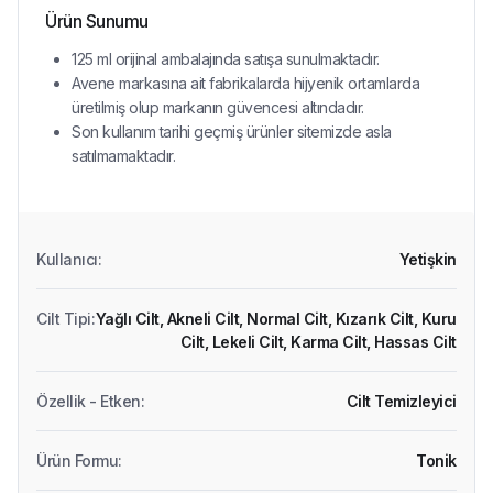
Ürün Sunumu
125 ml orijinal ambalajında satışa sunulmaktadır.
Avene markasına ait fabrikalarda hijyenik ortamlarda
üretilmiş olup markanın güvencesi altındadır.
Son kullanım tarihi geçmiş ürünler sitemizde asla
satılmamaktadır.
Kullanıcı
:
Yetişkin
Cilt Tipi
:
Yağlı Cilt,
Akneli Cilt,
Normal Cilt,
Kızarık Cilt,
Kuru
Cilt,
Lekeli Cilt,
Karma Cilt,
Hassas Cilt
Özellik - Etken
:
Cilt Temizleyici
Ürün Formu
:
Tonik