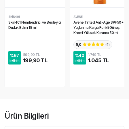
SKIN401
AVENE
Skin401 Nemlendirici ve Besleyici
Avene Tinted Anti-Age SPF50+
Dudak Balmı 15 ml
Yaşlanma Karşıtı Renkli Güneş
Kremi Yüksek Koruma 50 ml
5,0
(
4
)
599,90 TL
1.749 TL
%
67
%
40
199,90 TL
1.045 TL
indirim
indirim
Ürün Bilgileri