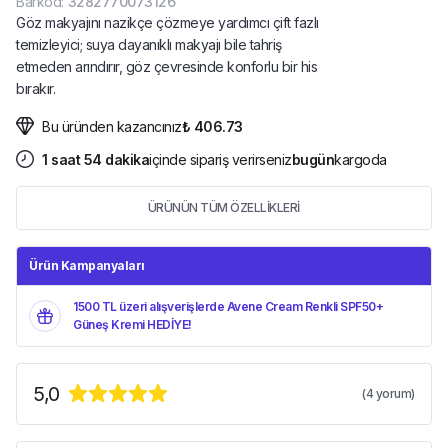
Barkod
:
3282770073126
Göz makyajını nazikçe çözmeye yardımcı çift fazlı
temizleyici; suya dayanıklı makyajı bile tahriş
etmeden arındırır, göz çevresinde konforlu bir his
bırakır.
Bu üründen kazancınız
₺ 406.73
1
saat
54
dakika
içinde sipariş verirseniz
bugün
kargoda
ÜRÜNÜN TÜM ÖZELLİKLERİ
Ürün Kampanyaları
1500 TL üzeri alışverişlerde Avene Cream Renkli SPF50+
Güneş Kremi HEDİYE!
5,0
(
4
yorum)