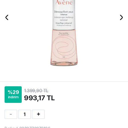
1.399,90 TL
%
29
993,17 TL
indirim
1