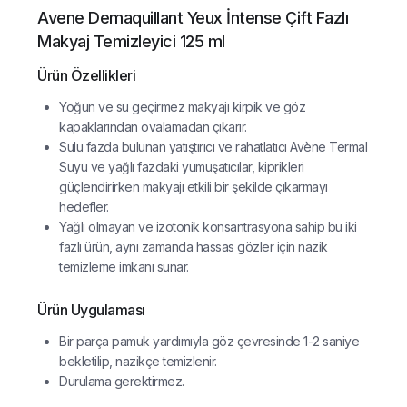
Avene Demaquillant Yeux İntense Çift Fazlı
Makyaj Temizleyici 125 ml
Ürün Özellikleri
Yoğun ve su geçirmez makyajı kirpik ve göz
kapaklarından ovalamadan çıkarır.
Sulu fazda bulunan yatıştırıcı ve rahatlatıcı Avène Termal
Suyu ve yağlı fazdaki yumuşatıcılar, kiprikleri
güçlendirirken makyajı etkili bir şekilde çıkarmayı
hedefler.
Yağlı olmayan ve izotonik konsantrasyona sahip bu iki
fazlı ürün, aynı zamanda hassas gözler için nazik
temizleme imkanı sunar.
Ürün Uygulaması
Bir parça pamuk yardımıyla göz çevresinde 1-2 saniye
bekletilip, nazikçe temizlenir.
Durulama gerektirmez.