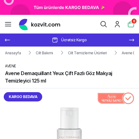
0
Ücretsiz Kargo
Anasayfa
Cilt Bakımı
Cilt Temizleme Ürünleri
Avene Dema
AVENE
Avene Demaquillant Yeux Çift Fazlı Göz Makyaj
Temizleyici 125 ml
KARGO BEDAVA