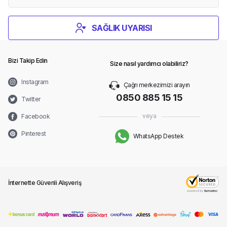
SAĞLIK UYARISI
Bizi Takip Edin
Size nasıl yardımcı olabiliriz?
Instagram
Çağrı merkezimizi arayın
0850 885 15 15
Twitter
veya
Facebook
Pinterest
WhatsApp Destek
İnternette Güvenli Alışveriş