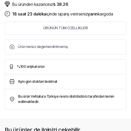
Bu üründen kazancınız
₺ 38.26
18
saat
23
dakika
içinde sipariş verirseniz
yarın
kargoda
ÜRÜNÜN TÜM ÖZELLİKLERİ
Ürün henüz değerlendirilmemiş
%100 orijinal ürün
Aynı gün stoktan teslimat
Bu ürün VeNatura Türkiye resmi distribütörü tarafından temin
edilmektedir.
Bu ürünler de ilginizi çekebilir