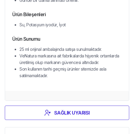
Günde bir damla alınması önerilir.
Ürün Bileşenleri
Su, Potasyum iyodür, İyot
Ürün Sunumu
25 ml orijinal ambalajında satışa sunulmaktadır.
VeNatura markasına ait fabrikalarda hijyenik ortamlarda
üretilmiş olup markanın güvencesi altındadır.
Son kullanım tarihi geçmiş ürünler sitemizde asla
satılmamaktadır.
SAĞLIK UYARISI