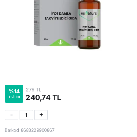
279 TL
%
14
240,74 TL
indirim
1
Barkod
:
8683229900867