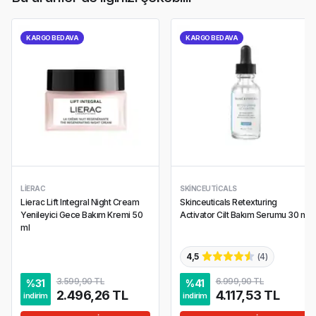
KARGO BEDAVA
KARGO BEDAVA
LIERAC
SKINCEUTICALS
Lierac Lift Integral Night Cream
Skinceuticals Retexturing
Yenileyici Gece Bakım Kremi 50
Activator Cilt Bakım Serumu 30 ml
ml
4,5
(
4
)
3.599,90 TL
6.999,90 TL
%
31
%
41
2.496,26 TL
4.117,53 TL
indirim
indirim