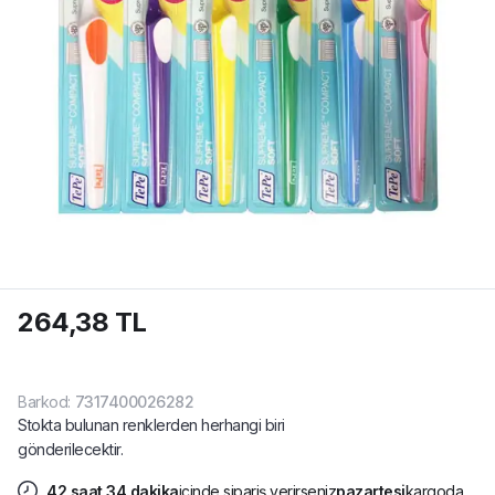
264,38 TL
Barkod
:
7317400026282
Stokta bulunan renklerden herhangi biri
gönderilecektir.
42
saat
34
dakika
içinde sipariş verirseniz
pazartesi
kargoda