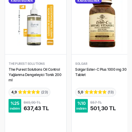
KARGO BEDAVA
KARGO BEDAVA
THE PUREST SOLUTIONS
SOLGAR
The Purest Solutions Oil Control
Solgar Ester-C Plus 1000 mg 30
Yağlanma Dengeleyici Tonik 200
Tablet
ml
4,9
(
23
)
5,0
(
13
)
849,90 TL
557 TL
%
25
%
10
637,43 TL
501,30 TL
indirim
indirim