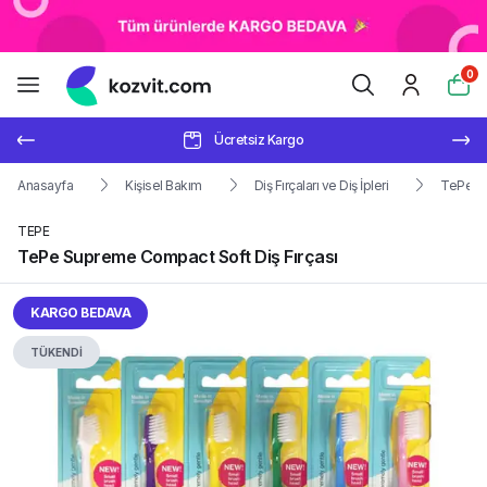
0
Ücretsiz Kargo
Anasayfa
Kişisel Bakım
Diş Fırçaları ve Diş İpleri
TePe Su
TEPE
TePe Supreme Compact Soft Diş Fırçası
KARGO BEDAVA
TÜKENDİ