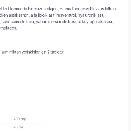
 tip I formunda hidrolize kolajen, Haematococcus Pluvialis tatlı su
en astaksantin, alfa lipoik asit, resveratrol, hyaluronik asit,
sahil çamı ekstresi, yaban mersini ekstresi, at kuyruğu ekstresi,
rmektedir.
ım miktarı yetişkinler için 2 tablettir.