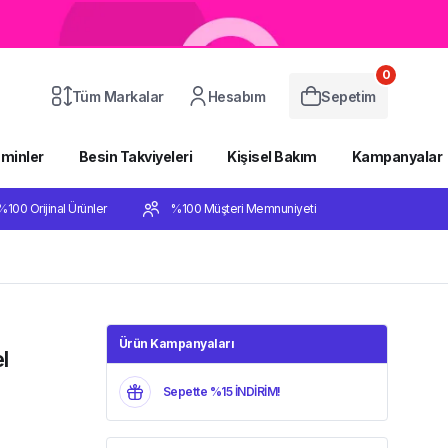
0
Tüm Markalar
Hesabım
Sepetim
aminler
Besin Takviyeleri
Kişisel Bakım
Kampanyalar
%100 Orijinal Ürünler
%100 Müşteri Memnuniyeti
Ürün Kampanyaları
l
Sepette %15 İNDİRİM!