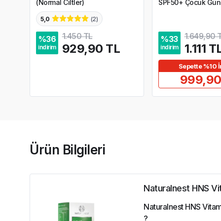
(Normal Ciltler)
SPF50+ Çocuk Güne
ml
5,0
(
2
)
1.450 TL
1.649,90 
%
36
%
33
929,90 TL
1.111 T
indirim
indirim
Sepette %10 İ
999,90
Ürün Bilgileri
Naturalnest HNS Vit
Naturalnest HNS Vitami
?