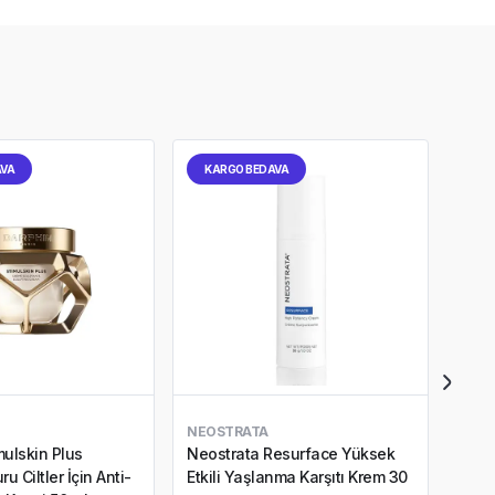
AVA
KARGO BEDAVA
KA
NEOSTRATA
DARP
mulskin Plus
Neostrata Resurface Yüksek
Darp
u Ciltler İçin Anti-
Etkili Yaşlanma Karşıtı Krem 30
Cilt