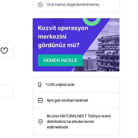
Ürün henüz değerlendirilmemiş
%100 orijinal ürün
Aynı gün stoktan teslimat
Bu ürün NATURALNEST Türkiye resmi
distribütörü tarafından temin
edilmektedir.