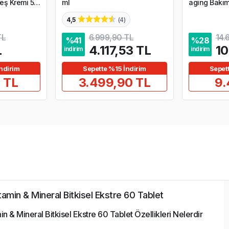
ş Kremi 50
ml
aging Bakım
4,5
(
4
)
TL
6.999,90 TL
14.
%
41
%
28
L
4.117,53 TL
10
indirim
indirim
ndirim
Sepette %15 İndirim
Sepet
 TL
3.499,90 TL
9.
amin & Mineral Bitkisel Ekstre 60 Tablet
n & Mineral Bitkisel Ekstre 60 Tablet Özellikleri Nelerdir