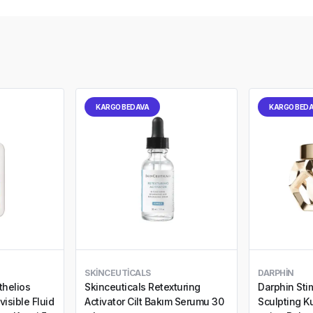
KARGO BEDAVA
KARGO BED
SKINCEUTICALS
DARPHIN
thelios
Skinceuticals Retexturing
Darphin Sti
visible Fluid
Activator Cilt Bakım Serumu 30
Sculpting Kur