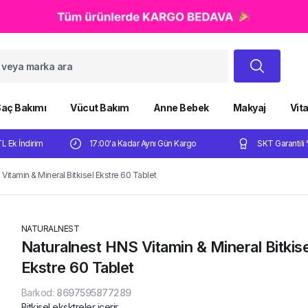
aç Bakımı
Vücut Bakım
Anne Bebek
Makyaj
Vit
TL Ek İndirim
17:00'a Kadar Aynı Gün Kargo
SKT Garantili 
Vitamin & Mineral Bitkisel Ekstre 60 Tablet
NATURALNEST
Naturalnest HNS Vitamin & Mineral Bitkise
Ekstre 60 Tablet
Barkod
:
8697595877289
Bitkisel eksktreler içerir.