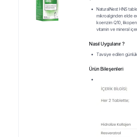
NaturalNest HNS tablet
mikroalginden elde edil
koenzim Q10, likopen, 
vitamin ve mineral içe
Nasıl Uygulanır ?
Tavsiye edilen günlük al
Ürün Bileşenleri