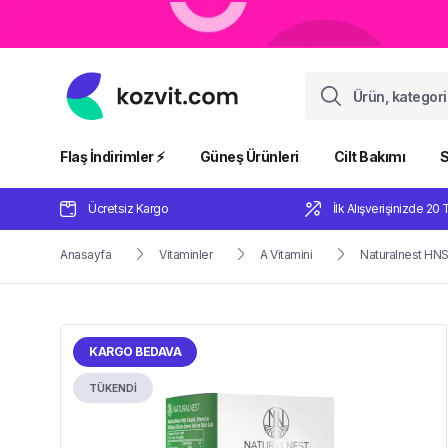
Flaş İndirimler ⚡️
Güneş Ürünleri
Cilt Bakımı
S
Ücretsiz Kargo
İlk Alışverişinizde 20 
Anasayfa
Vitaminler
A Vitamini
Naturalnest HNS 
KARGO BEDAVA
TÜKENDİ