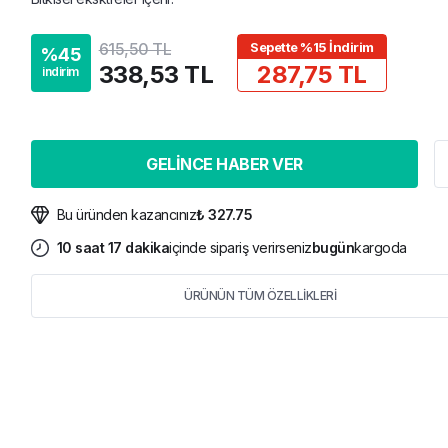
615,50 TL
Sepette %15 İndirim
%
45
338,53 TL
287,75 TL
indirim
GELİNCE HABER VER
Bu üründen kazancınız
₺ 327.75
10
saat
17
dakika
içinde sipariş verirseniz
bugün
kargoda
ÜRÜNÜN TÜM ÖZELLİKLERİ