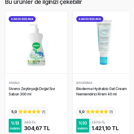
Bu ürünler de ilginizi çekebilir
KARGO BEDAVA
KARGO BEDAVA
SIVENO
BIODERMA
Siveno Zeytinyağlı Doğal Sıvı
Bioderma Hydrabio Gel Cream
Sabun 300 ml
Nemlendirici Krem 40 ml
5,0
(
1
)
5,0
(
1
)
349 TL
1.579 TL
%
13
%
10
304,67 TL
1.421,10 TL
indirim
indirim