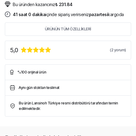
Bu üründen kazancınız
₺ 231.84
41
saat
0
dakika
içinde sipariş verirseniz
pazartesi
kargoda
ÜRÜNÜN TÜM ÖZELLİKLERİ
5,0
(
2
yorum)
%100 orijinal ürün
Aynı gün stoktan teslimat
Bu ürün Lansinoh Türkiye resmi distribütörü tarafından temin
edilmektedir.