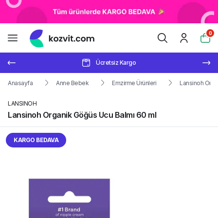
0
Ücretsiz Kargo
Anasayfa
Anne Bebek
Emzirme Ürünleri
Lansinoh Orga
LANSINOH
Lansinoh Organik Göğüs Ucu Balmı 60 ml
KARGO BEDAVA