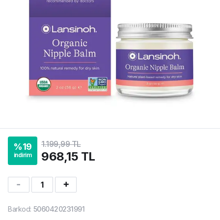
1.199,99 TL
%
19
968,15 TL
indirim
1
Barkod
:
5060420231991