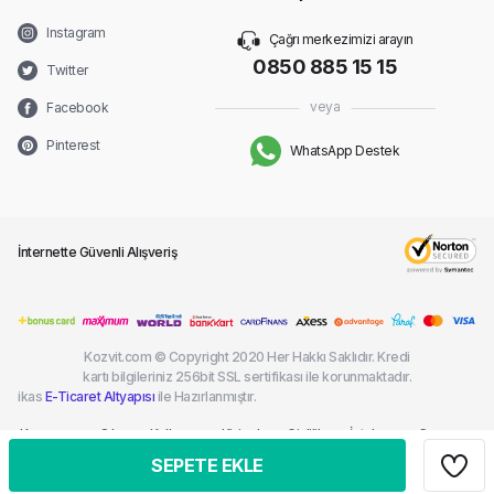
Instagram
Çağrı merkezimizi arayın
0850 885 15 15
Twitter
veya
Facebook
Pinterest
WhatsApp Destek
İnternette Güvenli Alışveriş
Kozvit.com © Copyright 2020 Her Hakkı Saklıdır. Kredi
kartı bilgileriniz 256bit SSL sertifikası ile korunmaktadır.
ikas
E-Ticaret Altyapısı
ile Hazırlanmıştır.
Kargom
Sık
Kullanım
Kişisel
Gizlilik
İptal ve
Çerez
Nerede?
Sorulan
Şartları
Verilerin
ve
İade
Politikası
SEPETE EKLE
Sorular
Korunması
Güvenlik
Şartları