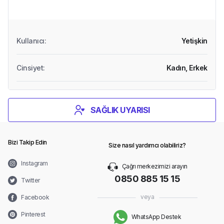
Kullanıcı
:
Yetişkin
Cinsiyet
:
Kadın,
Erkek
SAĞLIK UYARISI
Bizi Takip Edin
Size nasıl yardımcı olabiliriz?
Instagram
Çağrı merkezimizi arayın
0850 885 15 15
Twitter
veya
Facebook
Pinterest
WhatsApp Destek