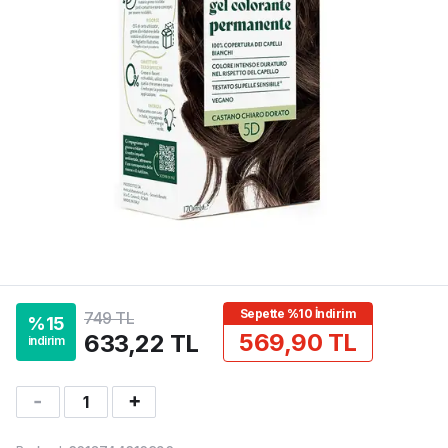
Sepette %10 İndirim
749 TL
%
15
569,90 TL
633,22 TL
indirim
1