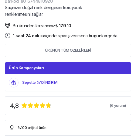
Barkod
:
8016744810920
Saçınızın doğal renk dengesini koruyarak
renklenmesini sağlar.
Bu üründen kazancınız
₺ 179.10
1
saat
24
dakika
içinde sipariş verirseniz
bugün
kargoda
ÜRÜNÜN TÜM ÖZELLİKLERİ
Ürün Kampanyaları
Sepette %10 İNDİRİM!
4,8
(
6
yorum)
%100 orijinal ürün