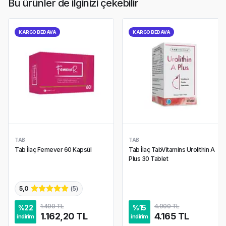
Bu ürünler de ilginizi çekebilir
KARGO BEDAVA
KARGO BEDAVA
TAB
TAB
Tab İlaç Femever 60 Kapsül
Tab İlaç TabVitamins Urolithin A
Plus 30 Tablet
5,0
(
5
)
1.490 TL
4.900 TL
%
22
%
15
1.162,20 TL
4.165 TL
indirim
indirim