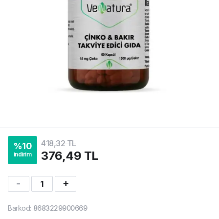
418,32 TL
%
10
376,49 TL
indirim
1
Barkod
:
8683229900669