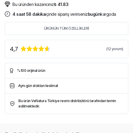
Bu üründen kazancınız
₺ 41.83
4
saat
58
dakika
içinde sipariş verirseniz
bugün
kargoda
ÜRÜNÜN TÜM ÖZELLİKLERİ
4,7
(
12
yorum)
%100 orijinal ürün
Aynı gün stoktan teslimat
Bu ürün VeNatura Türkiye resmi distribütörü tarafından temin
edilmektedir.