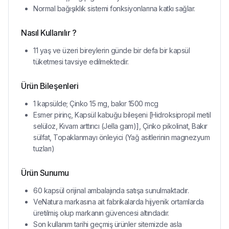
Normal bağışıklık sistemi fonksiyonlarına katkı sağlar.
Nasıl Kullanılır ?
11 yaş ve üzeri bireylerin günde bir defa bir kapsül
tüketmesi tavsiye edilmektedir.
Ürün Bileşenleri
1 kapsülde; Çinko 15 mg, bakır 1500 mcg
Esmer pirinç, Kapsül kabuğu bileşeni [Hidroksipropil metil
selüloz, Kıvam arttırıcı (Jella gam)], Çinko pikolinat, Bakır
sülfat, Topaklanmayı önleyici (Yağ asitlerinin magnezyum
tuzları)
Ürün Sunumu
60 kapsül orijinal ambalajında satışa sunulmaktadır.
VeNatura markasına ait fabrikalarda hijyenik ortamlarda
üretilmiş olup markanın güvencesi altındadır.
Son kullanım tarihi geçmiş ürünler sitemizde asla