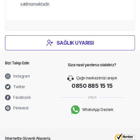
satılmamaktadır.
SAĞLIK UYARISI
Bizi Takip Edin
Size nasıl yardımcı olabiliriz?
Instagram
Çağrı merkezimizi arayın
0850 885 15 15
Twitter
veya
Facebook
Pinterest
WhatsApp Destek
İnternette Güvenli Alışveriş