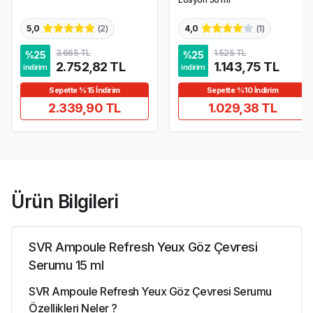
5,0
(
2
)
4,0
(
1
)
3.665 TL
1.525 TL
%
25
%
25
2.752,82 TL
1.143,75 TL
indirim
indirim
Sepette %15 İndirim
Sepette %10 İndirim
2.339,90 TL
1.029,38 TL
Ürün Bilgileri
SVR Ampoule Refresh Yeux Göz Çevresi
Serumu 15 ml
SVR Ampoule Refresh Yeux Göz Çevresi Serumu
Özellikleri Neler ?