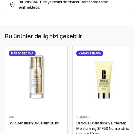
Bu ürün SVR Türkiye resmi distribütörü tarafından temin
edilmektedir.
Bu ürünler de ilginizi çekebilir
KARGO BEDAVA
KARGO BEDAVA
SVR
CLINIQUE
SVR Densitium Bi-Serum 30 ml
Clinique Dramatically Different
Moisturizing SPF50 Nemlendirici
Losyon 50 ml