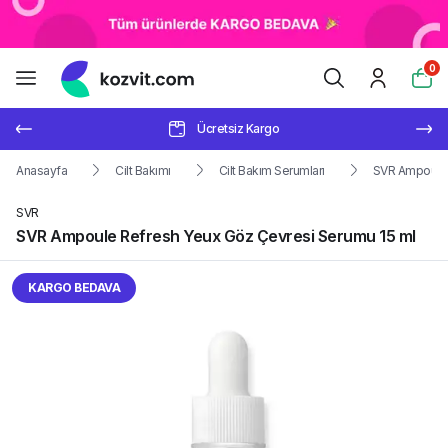
0
Ücretsiz Kargo
Anasayfa
Cilt Bakımı
Cilt Bakım Serumları
SVR Ampoule 
SVR
SVR Ampoule Refresh Yeux Göz Çevresi Serumu 15 ml
KARGO BEDAVA