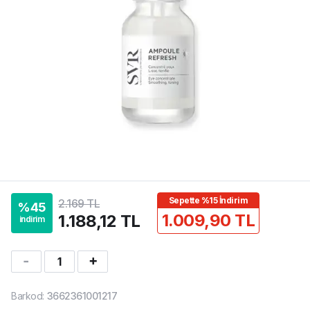
Sepette %15 İndirim
2.169 TL
%
45
1.009,90 TL
1.188,12 TL
indirim
1
Barkod
:
3662361001217