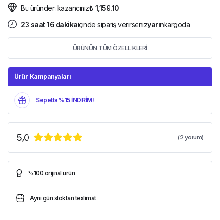
Bu üründen kazancınız
₺ 1,159.10
23
saat
16
dakika
içinde sipariş verirseniz
yarın
kargoda
ÜRÜNÜN TÜM ÖZELLİKLERİ
Ürün Kampanyaları
Sepette %15 İNDİRİM!
5,0
(
2
yorum)
%100 orijinal ürün
Aynı gün stoktan teslimat