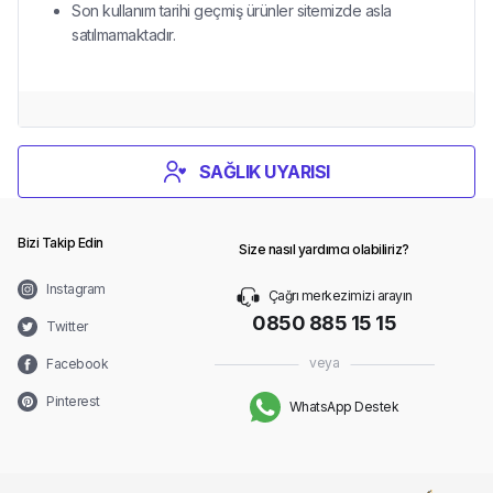
Son kullanım tarihi geçmiş ürünler sitemizde asla
satılmamaktadır.
SAĞLIK UYARISI
Bizi Takip Edin
Size nasıl yardımcı olabiliriz?
Instagram
Çağrı merkezimizi arayın
0850 885 15 15
Twitter
veya
Facebook
Pinterest
WhatsApp Destek