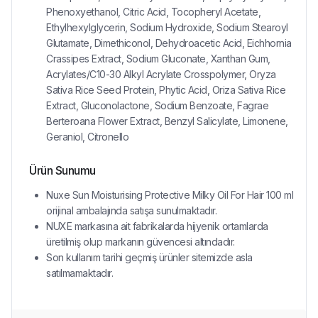
Phenoxyethanol, Citric Acid, Tocopheryl Acetate,
Ethylhexylglycerin, Sodium Hydroxide, Sodium Stearoyl
Glutamate, Dimethiconol, Dehydroacetic Acid, Eichhornia
Crassipes Extract, Sodium Gluconate, Xanthan Gum,
Acrylates/C10-30 Alkyl Acrylate Crosspolymer, Oryza
Sativa Rice Seed Protein, Phytic Acid, Oriza Sativa Rice
Extract, Gluconolactone, Sodium Benzoate, Fagrae
Berteroana Flower Extract, Benzyl Salicylate, Limonene,
Geraniol, Citronello
Ürün Sunumu
Nuxe Sun Moisturising Protective Milky Oil For Hair 100 ml
orijinal ambalajında satışa sunulmaktadır.
NUXE markasına ait fabrikalarda hijyenik ortamlarda
üretilmiş olup markanın güvencesi altındadır.
Son kullanım tarihi geçmiş ürünler sitemizde asla
satılmamaktadır.