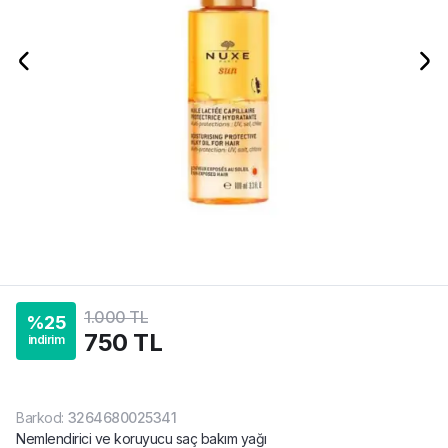
1.000 TL
%
25
750 TL
indirim
Barkod
:
3264680025341
Nemlendirici ve koruyucu saç bakım yağı