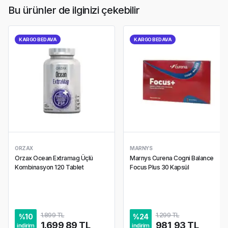
Bu ürünler de ilginizi çekebilir
KARGO BEDAVA
KARGO BEDAVA
ORZAX
MARNYS
Orzax Ocean Extramag Üçlü
Marnys Curena Cogni Balance
Kombinasyon 120 Tablet
Focus Plus 30 Kapsül
1.899 TL
1.299 TL
%
10
%
24
1.699,89 TL
981,93 TL
indirim
indirim