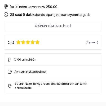
Bu üründen kazancınız
₺ 250.00
28
saat
9
dakika
içinde sipariş verirseniz
yarın
kargoda
ÜRÜNÜN TÜM ÖZELLİKLERİ
5,0
(
3
yorum)
%100 orijinal ürün
Aynı gün stoktan teslimat
Bu ürün Nuxe Türkiye resmi distribütörü tarafından temin
edilmektedir.