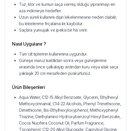
Tuz, klor ve kumun saça vermiş olduğu yıpranmayı en
aza indirmeye hedefler.
Uzun süreli kullanımı dişin lekelenmesine neden olabilir,
bu lekelenme fırçalama ile kaybolur.
Saçlara yumuşak ve ipeksi bir his verir.
Nasıl Uygulanır ?
Tüm cilt tiplerinin kullanımına uygundur.
Güneşe maruz kaldıktan sonra veya güneşlenme
sırasında önce çalkalayıp ardından kuru veya ıslak saça
yaklaşık 20 cm mesafeden püskürtünüz.
Ürün Bileşenleri
Aqua Water, C12-15 Alkyl Benzoate, Glycerin, Ethylhexyl
Methoxycinnamal, C14-22 Alcohols, Phenyl Trimethicone,
Dimethicone, Bis-Ethylhexyloxyphenol, Methoxyphenyl
Triazine, Diethylamino Hydroxybenzoyl Hexyl Benzoate,
Cocos Nucifera Coconut Oil, Parfum Fragrance,
Tocopherol, C12-20 Alkyl Glucoside, Capryloyl Glycine,