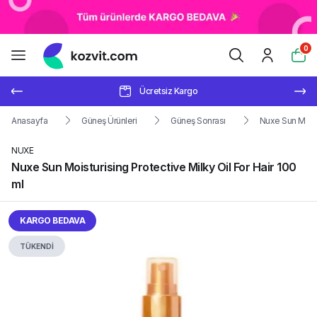
0
Ücretsiz Kargo
Anasayfa
Güneş Ürünleri
Güneş Sonrası
Nuxe Sun Moistu
NUXE
Nuxe Sun Moisturising Protective Milky Oil For Hair 100
ml
KARGO BEDAVA
TÜKENDİ