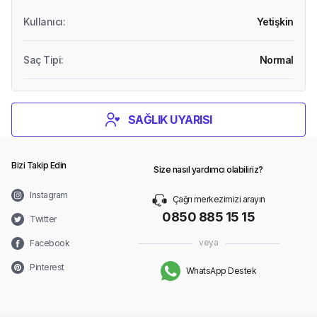
Kullanıcı
:
Yetişkin
Saç Tipi
:
Normal
SAĞLIK UYARISI
Bizi Takip Edin
Size nasıl yardımcı olabiliriz?
Instagram
Çağrı merkezimizi arayın
0850 885 15 15
Twitter
veya
Facebook
Pinterest
WhatsApp Destek