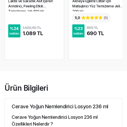
Laktik ve Süksinik Asit İçeren
Akneye Eğilimli Ciltler için
Arındırıcı, Peeling Etkili
Matlaştırıcı Yüz Temizleme Jeli
Temizleme Jeli 400 ml
200 ml
5,0
(
5
)
1.439,90 TL
899 TL
%
24
%
23
1.089 TL
690 TL
indirim
indirim
Ürün Bilgileri
Cerave Yoğun Nemlendirici Losyon 236 ml
Cerave Yoğun Nemlendirici Losyon 236 ml
Özellikleri Nelerdir ?