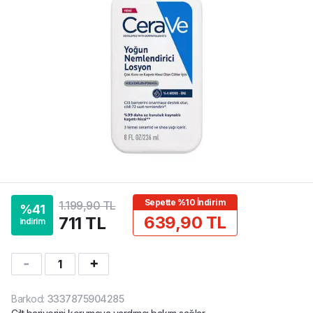
Sepette %10 İndirim
1.199,90 TL
%
41
639,90 TL
711 TL
indirim
1
Barkod
:
3337875904285