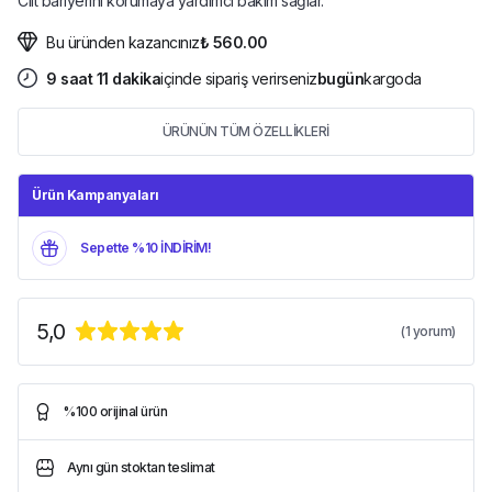
Cilt bariyerini korumaya yardımcı bakım sağlar.
Bu üründen kazancınız
₺ 560.00
9
saat
11
dakika
içinde sipariş verirseniz
bugün
kargoda
ÜRÜNÜN TÜM ÖZELLİKLERİ
Ürün Kampanyaları
Sepette %10 İNDİRİM!
5,0
(
1
yorum)
%100 orijinal ürün
Aynı gün stoktan teslimat