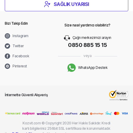
SAĞLIK UYARISI
Bizi Takip Edin
Size nasıl yardımcı olabiliriz?
Instagram
Çağrı merkezimizi arayın
0850 885 15 15
Twitter
veya
Facebook
Pinterest
WhatsApp Destek
İnternette Güvenli Alışveriş
Kozvit.com © Copyright 2020 Her Hakkı Saklıdır. Kredi
kartı bilgileriniz 256bit SSL sertifikası ile korunmaktadır.