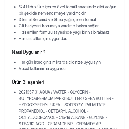
%4 Hidro-Üre içeren özel formül sayesinde cildi yoğun
bir şekilde nemlendirmeye yardımcıdır.
3 temel Seramid ve Shea yağı içeren formül.
Cilt bariyerini korumaya yardımcı bakım sağlar.
Hızlı emilen formülü sayesinde yağlı bir his bırakmaz.
Hassas ciltler için uygundur.
Nasıl Uygulanır ?
Her gün istediğiniz miktarda cildinize uygulayın.
Vücut kullanımına uygundur.
Ürün Bileşenleri
2021657 31 AQUA / WATER - GLYCERIN -
BUTYROSPERMUM PARKII BUTTER / SHEA BUTTER -
HYDROXYETHYL UREA - ISOPROPYL PALMITATE -
PROPANEDIOL - CETEARYL ALCOHOL -
OCTYLDODECANOL - C15-19 ALKANE - GLYCINE -
STEARIC ACID - CERAMIDE NP - CERAMIDE AP -