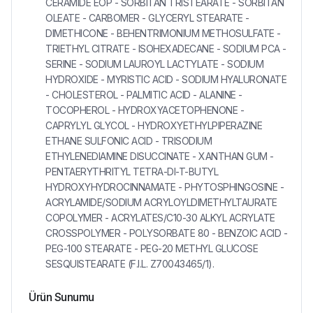
CERAMIDE EOP - SORBITAN TRISTEARATE - SORBITAN
OLEATE - CARBOMER - GLYCERYL STEARATE -
DIMETHICONE - BEHENTRIMONIUM METHOSULFATE -
TRIETHYL CITRATE - ISOHEXADECANE - SODIUM PCA -
SERINE - SODIUM LAUROYL LACTYLATE - SODIUM
HYDROXIDE - MYRISTIC ACID - SODIUM HYALURONATE
- CHOLESTEROL - PALMITIC ACID - ALANINE -
TOCOPHEROL - HYDROXYACETOPHENONE -
CAPRYLYL GLYCOL - HYDROXYETHYLPIPERAZINE
ETHANE SULFONIC ACID - TRISODIUM
ETHYLENEDIAMINE DISUCCINATE - XANTHAN GUM -
PENTAERYTHRITYL TETRA-DI-T-BUTYL
HYDROXYHYDROCINNAMATE - PHYTOSPHINGOSINE -
ACRYLAMIDE/SODIUM ACRYLOYLDIMETHYLTAURATE
COPOLYMER - ACRYLATES/C10-30 ALKYL ACRYLATE
CROSSPOLYMER - POLYSORBATE 80 - BENZOIC ACID -
PEG-100 STEARATE - PEG-20 METHYL GLUCOSE
SESQUISTEARATE (F.I.L. Z70043465/1).
Ürün Sunumu