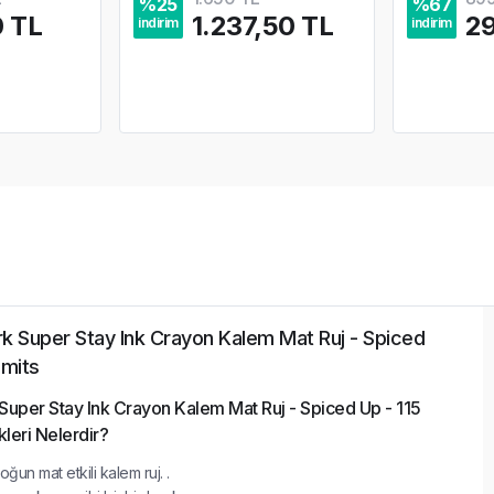
%
25
%
67
0 TL
1.237,50 TL
29
indirim
indirim
k Super Stay Ink Crayon Kalem Mat Ruj - Spiced
imits
uper Stay Ink Crayon Kalem Mat Ruj - Spiced Up - 115
leri Nelerdir?
oğun mat etkili kalem ruj. .