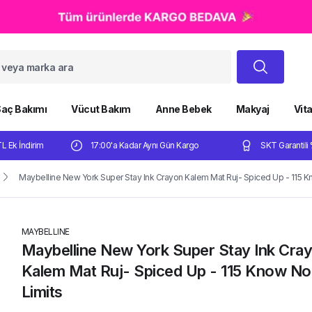
aç Bakımı
Vücut Bakım
Anne Bebek
Makyaj
Vit
TL Ek İndirim
17:00'a Kadar Aynı Gün Kargo
SKT Garantili 
Maybelline New York Super Stay Ink Crayon Kalem Mat Ruj- Spiced Up - 115 K
MAYBELLINE
Maybelline New York Super Stay Ink Cra
Kalem Mat Ruj- Spiced Up - 115 Know No
Limits