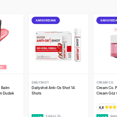
KARGO BEDAVA
KARGO BED
DAILYSHOT
CREAM CO.
p Balm
Dailyshot Anti-Ox Shot 14
Cream Co. P
um Dudak
Shots
Cream Göz Ç
4,8
L
1.650 TL
899