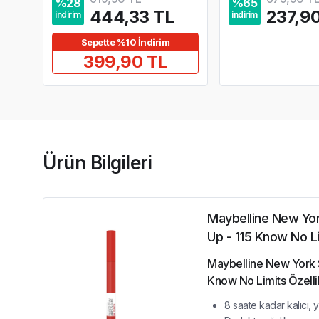
%
28
%
65
444,33 TL
237,9
indirim
indirim
Sepette %10 İndirim
399,90 TL
Ürün Bilgileri
Maybelline New Yor
Up - 115 Know No L
Maybelline New York S
Know No Limits Özellik
8 saate kadar kalıcı, y