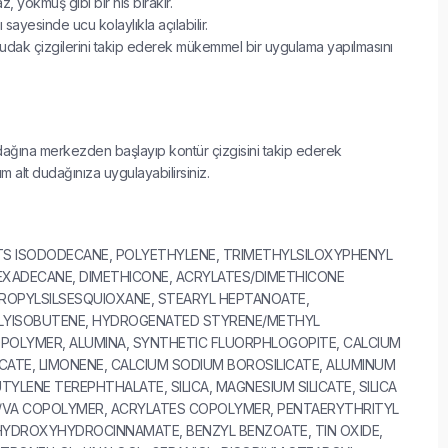
, yokmuş gibi bir his bırakır.
 sayesinde ucu kolaylıkla açılabilir.
udak çizgilerini takip ederek mükemmel bir uygulama yapılmasını
dağına merkezden başlayıp kontür çizgisini takip ederek
m alt dudağınıza uygulayabilirsiniz.
TS ISODODECANE, POLYETHYLENE, TRIMETHYLSILOXYPHENYL
EXADECANE, DIMETHICONE, ACRYLATES/DIMETHICONE
ROPYLSILSESQUIOXANE, STEARYL HEPTANOATE,
YISOBUTENE, HYDROGENATED STYRENE/METHYL
POLYMER, ALUMINA, SYNTHETIC FLUORPHLOGOPITE, CALCIUM
CATE, LIMONENE, CALCIUM SODIUM BOROSILICATE, ALUMINUM
YLENE TEREPHTHALATE, SILICA, MAGNESIUM SILICATE, SILICA
E/VA COPOLYMER, ACRYLATES COPOLYMER, PENTAERYTHRITYL
HYDROXYHYDROCINNAMATE, BENZYL BENZOATE, TIN OXIDE,