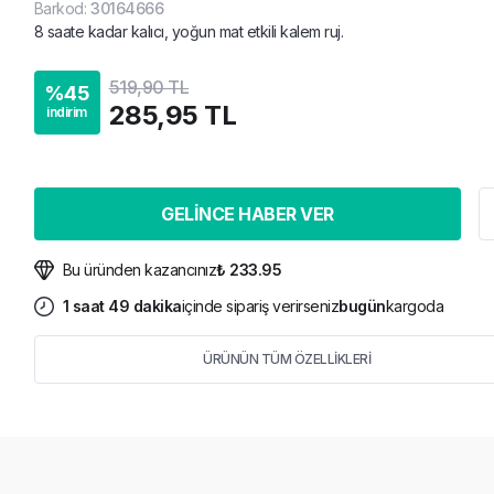
Barkod
:
30164666
8 saate kadar kalıcı, yoğun mat etkili kalem ruj.
519,90 TL
%
45
285,95 TL
indirim
GELİNCE HABER VER
Bu üründen kazancınız
₺ 233.95
1
saat
49
dakika
içinde sipariş verirseniz
bugün
kargoda
ÜRÜNÜN TÜM ÖZELLİKLERİ