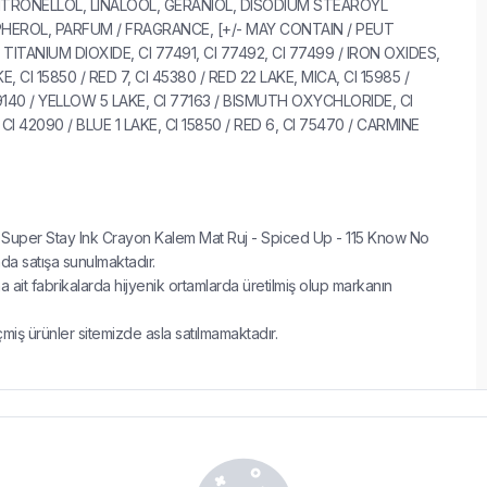
ITRONELLOL, LINALOOL, GERANIOL, DISODIUM STEAROYL
EROL, PARFUM / FRAGRANCE, [+/- MAY CONTAIN / PEUT
 TITANIUM DIOXIDE, CI 77491, CI 77492, CI 77499 / IRON OXIDES,
E, CI 15850 / RED 7, CI 45380 / RED 22 LAKE, MICA, CI 15985 /
9140 / YELLOW 5 LAKE, CI 77163 / BISMUTH OXYCHLORIDE, CI
 CI 42090 / BLUE 1 LAKE, CI 15850 / RED 6, CI 75470 / CARMINE
Super Stay Ink Crayon Kalem Mat Ruj - Spiced Up - 115 Know No
ında satışa sunulmaktadır.
ait fabrikalarda hijyenik ortamlarda üretilmiş olup markanın
çmiş ürünler sitemizde asla satılmamaktadır.