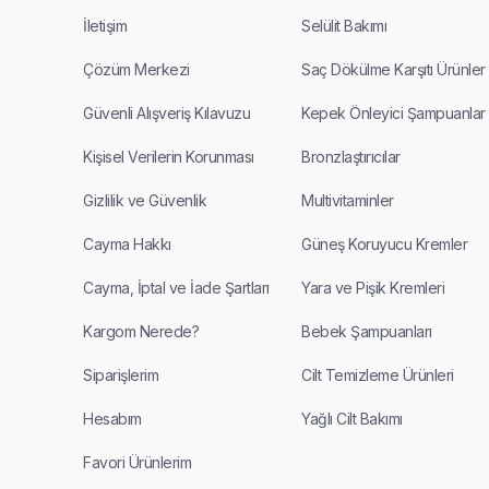
İletişim
Selülit Bakımı
Çözüm Merkezi
Saç Dökülme Karşıtı Ürünler
Güvenli Alışveriş Kılavuzu
Kepek Önleyici Şampuanlar
Kişisel Verilerin Korunması
Bronzlaştırıcılar
Gizlilik ve Güvenlik
Multivitaminler
Cayma Hakkı
Güneş Koruyucu Kremler
Cayma, İptal ve İade Şartları
Yara ve Pişik Kremleri
Kargom Nerede?
Bebek Şampuanları
Siparişlerim
Cilt Temizleme Ürünleri
Hesabım
Yağlı Cilt Bakımı
Favori Ürünlerim