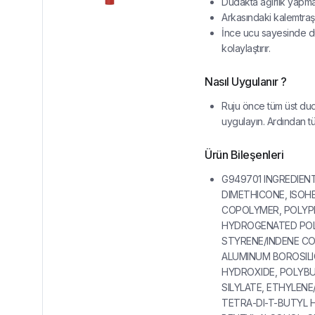
Dudakta ağırlık yapmaz
Arkasındaki kalemtraşı
İnce ucu sayesinde d
kolaylaştırır.
Nasıl Uygulanır ?
Ruju önce tüm üst du
uygulayın. Ardından tü
Ürün Bileşenleri
G949701 INGREDIEN
DIMETHICONE, ISOH
COPOLYMER, POLYP
HYDROGENATED POL
STYRENE/INDENE CO
ALUMINUM BOROSILI
HYDROXIDE, POLYBUT
SILYLATE, ETHYLEN
TETRA-DI-T-BUTYL 