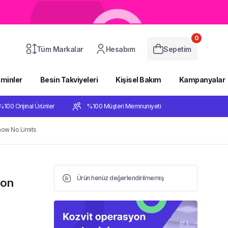
0
Tüm Markalar
Hesabım
Sepetim
aminler
Besin Takviyeleri
Kişisel Bakım
Kampanyalar
%100 Orijinal Ürünler
%100 Müşteri Memnuniyeti
now No Limits
Ürün henüz değerlendirilmemiş
yon