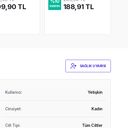
%
10
%
4
9,90 TL
188,91 TL
indirim
indir
SAĞLIK UYARISI
Kullanıcı
:
Yetişkin
Cinsiyet
:
Kadın
Cilt Tipi
:
Tüm Ciltler