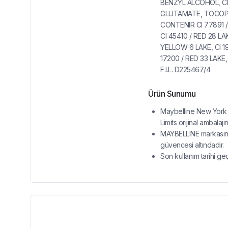
BENZYL ALCOHOL, C
GLUTAMATE, TOCOPH
CONTENIR CI 77891 /
CI 45410 / RED 28 LAK
YELLOW 6 LAKE, CI 1
17200 / RED 33 LAKE,
F.I.L. D225467/4
Ürün Sunumu
Maybelline New York 
Limits orijinal ambalaj
MAYBELLINE markasına 
güvencesi altındadır.
Son kullanım tarihi ge