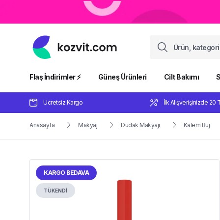
Flaş İndirimler ⚡️
Güneş Ürünleri
Cilt Bakımı
S
Ücretsiz Kargo
İlk Alışverişinizde 20 
Anasayfa
Makyaj
Dudak Makyajı
Kalem Ruj
KARGO BEDAVA
TÜKENDİ