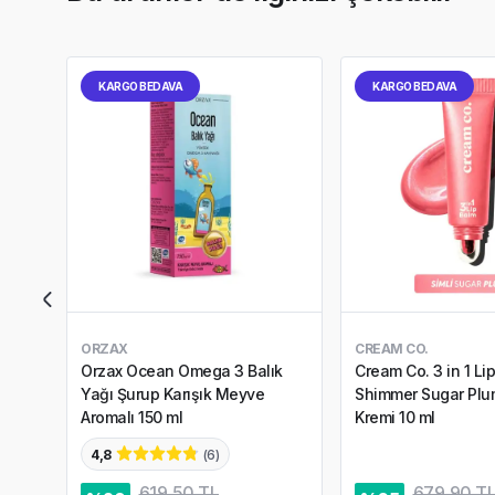
KARGO BEDAVA
KARGO BEDAVA
ORZAX
CREAM CO.
Orzax Ocean Omega 3 Balık
Cream Co. 3 in 1 Li
Yağı Şurup Karışık Meyve
Shimmer Sugar Pl
Aromalı 150 ml
Kremi 10 ml
4,8
(
6
)
619,50 TL
679,90 T