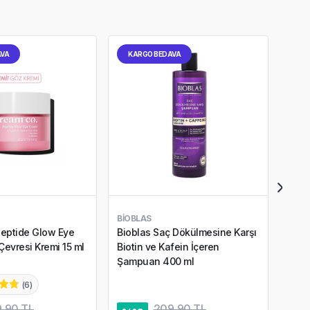
AVA
KARGO BEDAVA
KA
BIOBLAS
SKIN
eptide Glow Eye
Bioblas Saç Dökülmesine Karşı
Skin
evresi Kremi 15 ml
Biotin ve Kafein İçeren
Acti
Şampuan 400 ml
ml
(
6
)
4,5
,90 TL
209,90 TL