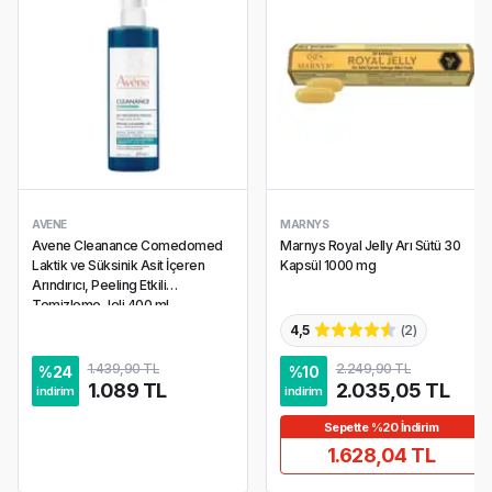
AVENE
MARNYS
Avene Cleanance Comedomed
Marnys Royal Jelly Arı Sütü 30
Laktik ve Süksinik Asit İçeren
Kapsül 1000 mg
Arındırıcı, Peeling Etkili
Temizleme Jeli 400 ml
4,5
(
2
)
1.439,90 TL
2.249,90 TL
%
24
%
10
1.089 TL
2.035,05 TL
indirim
indirim
Sepette %20 İndirim
1.628,04 TL