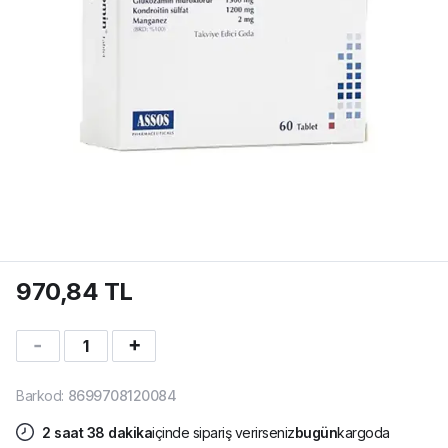
970,84 TL
1
Barkod
:
8699708120084
2
saat
38
dakika
içinde sipariş verirseniz
bugün
kargoda