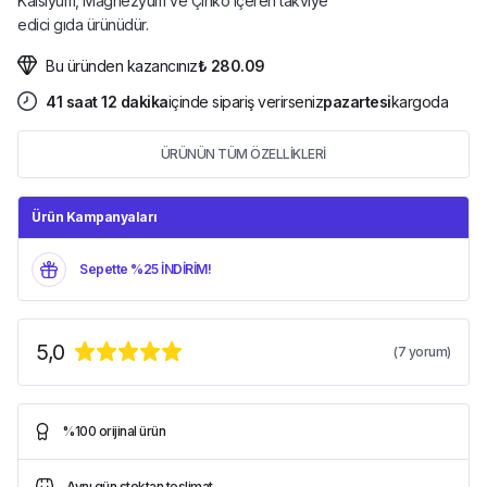
Kalsiyum, Magnezyum ve Çinko içeren takviye
edici gıda ürünüdür.
Bu üründen kazancınız
₺ 280.09
41
saat
12
dakika
içinde sipariş verirseniz
pazartesi
kargoda
ÜRÜNÜN TÜM ÖZELLİKLERİ
Ürün Kampanyaları
Sepette %25 İNDİRİM!
5,0
(
7
yorum)
%100 orijinal ürün
Aynı gün stoktan teslimat