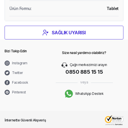
Ürün Formu
:
Tablet
SAĞLIK UYARISI
Bizi Takip Edin
Size nasıl yardımcı olabiliriz?
Instagram
Çağrı merkezimizi arayın
0850 885 15 15
Twitter
veya
Facebook
Pinterest
WhatsApp Destek
İnternette Güvenli Alışveriş