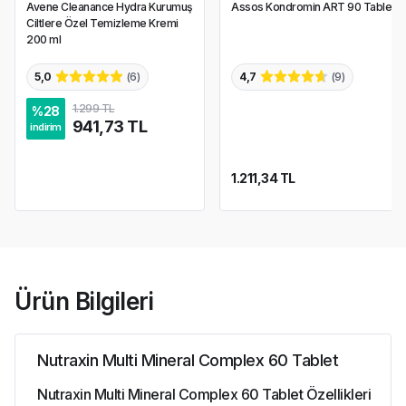
Avene Cleanance Hydra Kurumuş
Assos Kondromin ART 90 Tablet
Ciltlere Özel Temizleme Kremi
200 ml
5,0
(
6
)
4,7
(
9
)
1.299 TL
%
28
941,73 TL
indirim
1.211,34 TL
Ürün Bilgileri
Nutraxin Multi Mineral Complex 60 Tablet
Nutraxin Multi Mineral Complex 60 Tablet Özellikleri