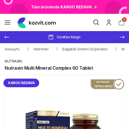
0
Ücretsiz Kargo
Anasayfa
Vitaminler
Bağışıklık Sistemi Güçlendirici
Nutr
NUTRAXIN
Nutraxin Multi Mineral Complex 60 Tablet
KARGO BEDAVA