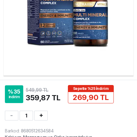
Sepette %25 İndirim
549,99 TL
%
35
269,90 TL
359,87 TL
indirim
1
Barkod
:
8680512634584