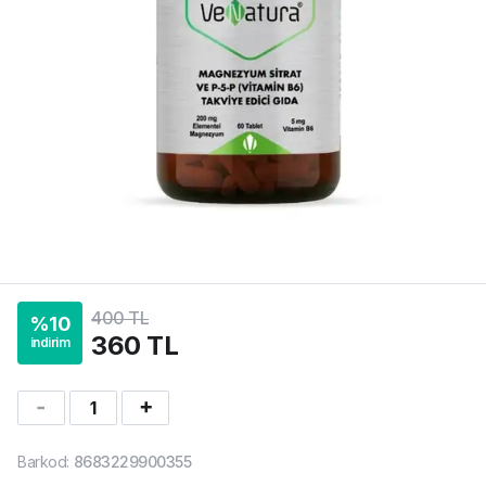
400 TL
%
10
360 TL
indirim
1
Barkod
:
8683229900355