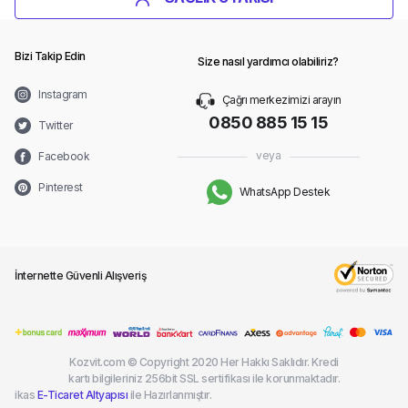
Bizi Takip Edin
Size nasıl yardımcı olabiliriz?
Instagram
Çağrı merkezimizi arayın
0850 885 15 15
Twitter
veya
Facebook
Pinterest
WhatsApp Destek
İnternette Güvenli Alışveriş
Kozvit.com © Copyright 2020 Her Hakkı Saklıdır. Kredi
kartı bilgileriniz 256bit SSL sertifikası ile korunmaktadır.
ikas
E-Ticaret Altyapısı
ile Hazırlanmıştır.