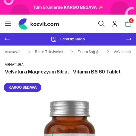
0
Ücretsiz Kargo
Anasayfa
Besin Takviyeleri
Eklem Sağlığı
VeNatura Magn
VENATURA
VeNatura Magnezyum Sitrat - Vitamin B6 60 Tablet
KARGO BEDAVA