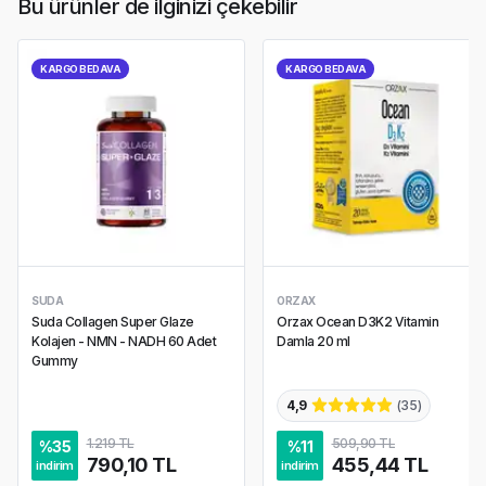
Bu ürünler de ilginizi çekebilir
KARGO BEDAVA
KARGO BEDAVA
SUDA
ORZAX
Suda Collagen Super Glaze
Orzax Ocean D3K2 Vitamin
Kolajen - NMN - NADH 60 Adet
Damla 20 ml
Gummy
4,9
(
35
)
1.219 TL
509,90 TL
%
35
%
11
790,10 TL
455,44 TL
indirim
indirim