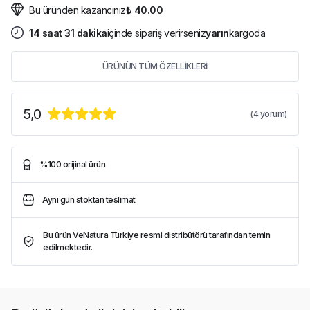
Bu üründen kazancınız
₺ 40.00
14
saat
31
dakika
içinde sipariş verirseniz
yarın
kargoda
ÜRÜNÜN TÜM ÖZELLİKLERİ
5,0
(
4
yorum)
%100 orijinal ürün
Aynı gün stoktan teslimat
Bu ürün VeNatura Türkiye resmi distribütörü tarafından temin
edilmektedir.