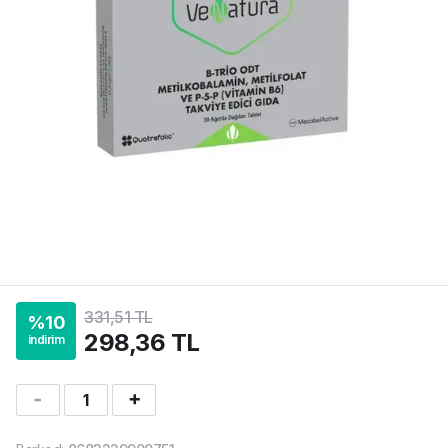
331,51 TL
%
10
298,36 TL
indirim
1