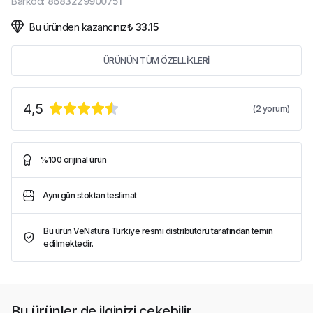
Barkod
:
8683229900751
Bu üründen kazancınız
₺ 33.15
ÜRÜNÜN TÜM ÖZELLİKLERİ
4,5
(
2
yorum)
%100 orijinal ürün
Aynı gün stoktan teslimat
Bu ürün VeNatura Türkiye resmi distribütörü tarafından temin
edilmektedir.
Bu ürünler de ilginizi çekebilir