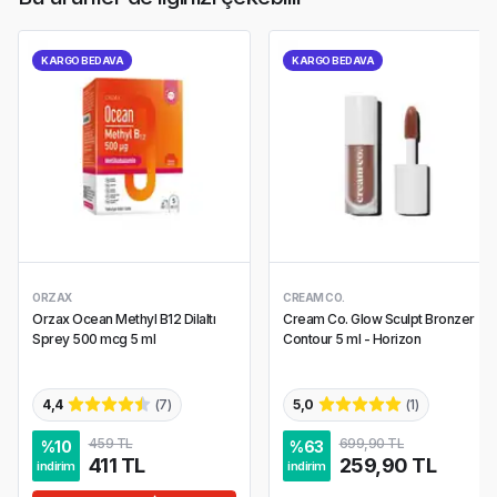
KARGO BEDAVA
KARGO BEDAVA
ORZAX
CREAM CO.
Orzax Ocean Methyl B12 Dilaltı
Cream Co. Glow Sculpt Bronzer
Sprey 500 mcg 5 ml
Contour 5 ml - Horizon
4,4
(
7
)
5,0
(
1
)
459 TL
699,90 TL
%
10
%
63
411 TL
259,90 TL
indirim
indirim