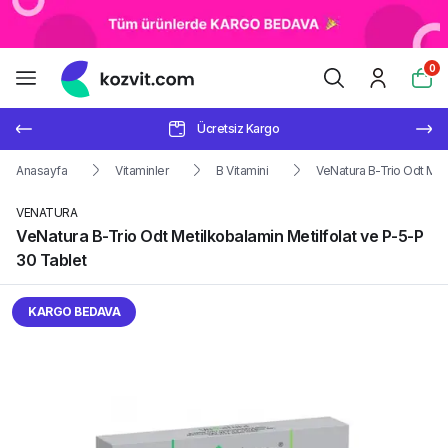
0
Ücretsiz Kargo
Anasayfa
Vitaminler
B Vitamini
VeNatura B-Trio Odt Meti
VENATURA
VeNatura B-Trio Odt Metilkobalamin Metilfolat ve P-5-P
30 Tablet
KARGO BEDAVA