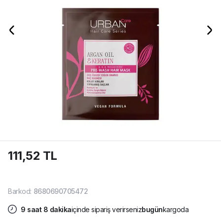
111,52 TL
Barkod
:
8680690705472
9
saat
8
dakika
içinde sipariş verirseniz
bugün
kargoda