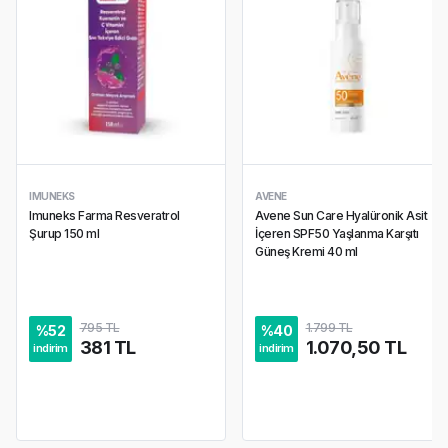
IMUNEKS
AVENE
Imuneks Farma Resveratrol
Avene Sun Care Hyalüronik Asit
Şurup 150 ml
İçeren SPF50 Yaşlanma Karşıtı
Güneş Kremi 40 ml
795 TL
1.799 TL
%
52
%
40
381 TL
1.070,50 TL
indirim
indirim