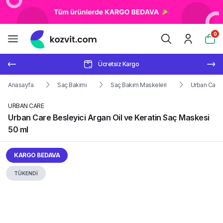
0
Ücretsiz Kargo
Anasayfa
Saç Bakımı
Saç Bakım Maskeleri
Urban Care 
URBAN CARE
Urban Care Besleyici Argan Oil ve Keratin Saç Maskesi
50 ml
KARGO BEDAVA
TÜKENDİ