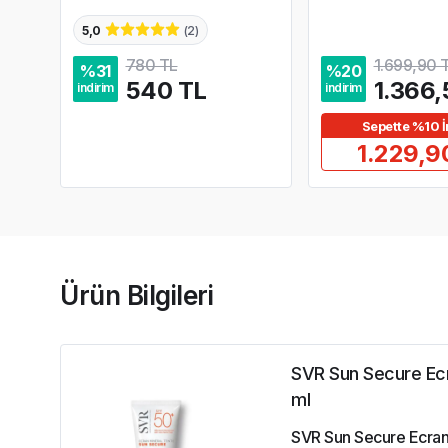
5,0
(
2
)
780 TL
1.699,90 
%
31
%
20
540 TL
1.366,
indirim
indirim
Sepette %10 İ
1.229,9
Ürün Bilgileri
SVR Sun Secure Ecra
ml
SVR Sun Secure Ecran M