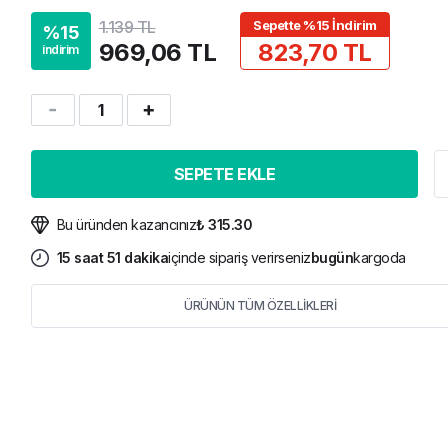
1.139 TL
Sepette %15 İndirim
%
15
969,06 TL
823,70 TL
indirim
1
SEPETE EKLE
Bu üründen kazancınız
₺ 315.30
15
saat
51
dakika
içinde sipariş verirseniz
bugün
kargoda
ÜRÜNÜN TÜM ÖZELLİKLERİ