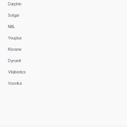
Darphin
Solgar
NBL
Youplus
Klorane
Dynavit
Vitabiotics
Voonka