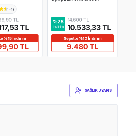
(
4
)
99,90 TL
14.600 TL
%
28
%
4
117,53 TL
10.533,33 TL
indirim
indir
te %15 İndirim
Sepette %10 İndirim
99,90 TL
9.480 TL
SAĞLIK UYARISI