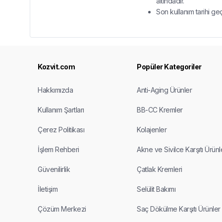
altındadır.
Son kullanım tarihi ge
Kozvit.com
Popüler Kategoriler
Hakkımızda
Anti-Aging Ürünler
Kullanım Şartları
BB-CC Kremler
Çerez Politikası
Kolajenler
İşlem Rehberi
Akne ve Sivilce Karşıtı Ürünl
Güvenilirlik
Çatlak Kremleri
İletişim
Selülit Bakımı
Çözüm Merkezi
Saç Dökülme Karşıtı Ürünler