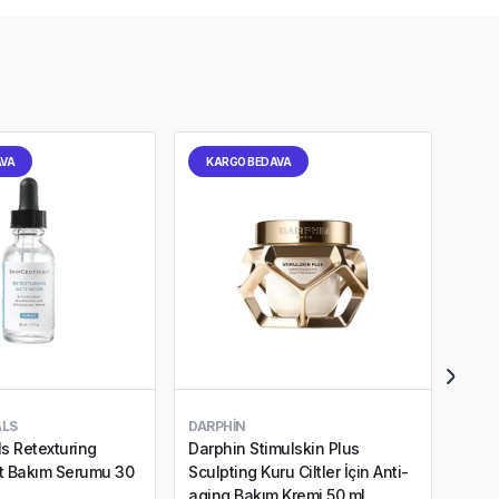
AVA
KARGO BEDAVA
KA
ALS
DARPHIN
NEO
ls Retexturing
Darphin Stimulskin Plus
Neos
ilt Bakım Serumu 30
Sculpting Kuru Ciltler İçin Anti-
Etki
aging Bakım Kremi 50 ml
gr