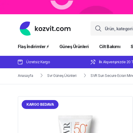
Flaş İndirimler ⚡️
Güneş Ürünleri
Cilt Bakımı
S
Ücretsiz Kargo
İlk Alışverişinizde 20 
Anasayfa
Svr Güneş Ürünleri
SVR Sun Secure Ecran Miner
KARGO BEDAVA