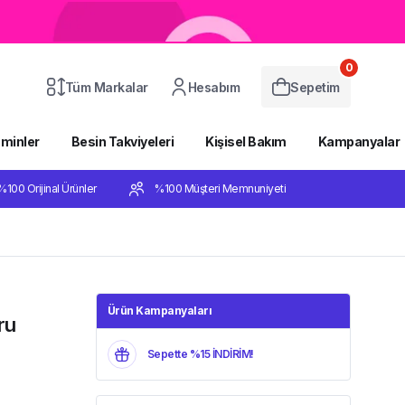
0
Tüm Markalar
Hesabım
Sepetim
aminler
Besin Takviyeleri
Kişisel Bakım
Kampanyalar
%100 Orijinal Ürünler
%100 Müşteri Memnuniyeti
Ürün Kampanyaları
ru
Sepette %15 İNDİRİM!