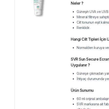
Neler ?
Güneşin UVA ve UVB ış
Mineral filtreye sahipti
Cilt tonunun eşit kalma
Renklidir.
Hangi Cilt Tipleri İçin
Normalden kuruya ve ku
SVR Sun Secure Ecran 
Uygulanır ?
Güneşe çıkmadan yarım
İhtiyaç durumunda yen
Ürün Sunumu
60 ml orijinal ambalaj
SVR markasına ait fab