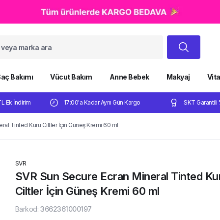
aç Bakımı
Vücut Bakım
Anne Bebek
Makyaj
Vit
TL Ek İndirim
17:00'a Kadar Aynı Gün Kargo
SKT Garantili 
al Tinted Kuru Ciltler İçin Güneş Kremi 60 ml
SVR
SVR Sun Secure Ecran Mineral Tinted Ku
Ciltler İçin Güneş Kremi 60 ml
Barkod
:
3662361000197