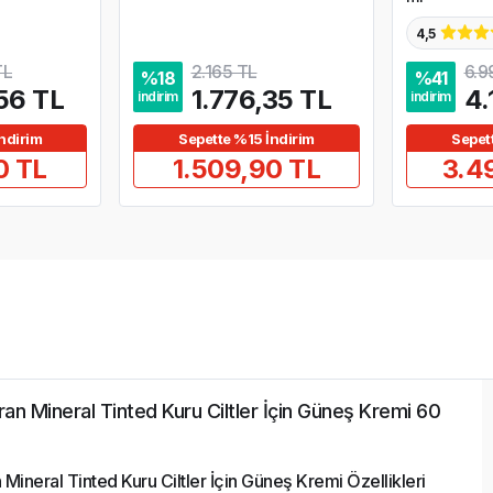
4,5
TL
2.165 TL
6.9
%
18
%
41
56 TL
1.776,35 TL
4.
indirim
indirim
ndirim
Sepette %15 İndirim
Sepet
0 TL
1.509,90 TL
3.4
n Mineral Tinted Kuru Ciltler İçin Güneş Kremi 60
ineral Tinted Kuru Ciltler İçin Güneş Kremi Özellikleri