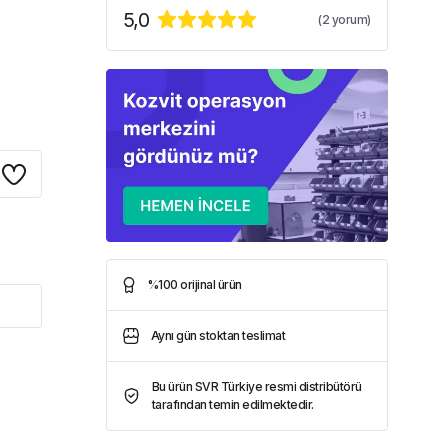
5,0
(
2
yorum)
%100 orijinal ürün
Aynı gün stoktan teslimat
Bu ürün SVR Türkiye resmi distribütörü
tarafından temin edilmektedir.