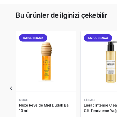
Bu ürünler de ilginizi çekebilir
KARGO BEDAVA
KARGO BEDAVA
NUXE
LIERAC
Nuxe Reve de Miel Dudak Balı
Lierac Intense Clea
10 ml
Cilt Temizleme Yağı