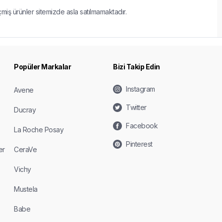
çmiş ürünler sitemizde asla satılmamaktadır.
Popüler Markalar
Bizi Takip Edin
Instagram
Avene
Twitter
Ducray
Facebook
La Roche Posay
Pinterest
er
CeraVe
Vichy
Mustela
Babe