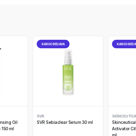
KARGO BEDAVA
KARGO BED
SVR
SKINCEUTIC
nsing Oil
SVR Sebiaclear Serum 30 ml
Skinceutica
 150 ml
Activator C
ml