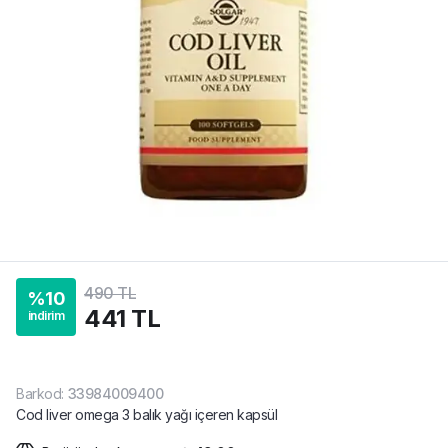
490 TL
%
10
441 TL
indirim
Barkod
:
33984009400
Cod liver omega 3 balık yağı içeren kapsül