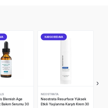
AVA
KARGO BEDAVA
KA
ALS
NEOSTRATA
DARP
ls Blemish Age
Neostrata Resurface Yüksek
Darp
t Bakım Serumu 30
Etkili Yaşlanma Karşıtı Krem 30
Cilt