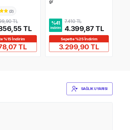
gr
(
2
)
5,0
99,90 TL
7.410 TL
%
41
%
4
856,55 TL
4.399,87 TL
indirim
indir
te %15 İndirim
Sepette %25 İndirim
78,07 TL
3.299,90 TL
SAĞLIK UYARISI