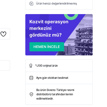
Ürün henüz değerlendirilmemiş
%100 orijinal ürün
Aynı gün stoktan teslimat
Bu ürün Siveno Türkiye resmi
distribütörü tarafından temin
edilmektedir.