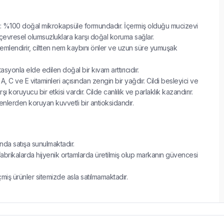
ı: %100 doğal mikrokapsüle formundadır. İçermiş olduğu mucizevi
çevresel olumsuzluklara karşı doğal koruma sağlar.
di nemlendirir, ciltten nem kaybını önler ve uzun süre yumuşak
yonla elde edilen doğal bir kıvam arttırıcıdır.
A, C ve E vitaminleri açısından zengin bir yağdır. Cildi besleyici ve
şı koruyucu bir etkisi vardır. Cilde canlılık ve parlaklık kazandırır.
tkenlerden koruyan kuvvetli bir antioksidandır.
ında satışa sunulmaktadır.
fabrikalarda hijyenik ortamlarda üretilmiş olup markanın güvencesi
çmiş ürünler sitemizde asla satılmamaktadır.