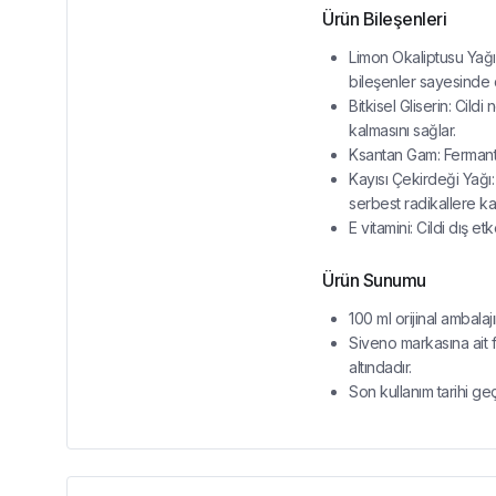
Ürün Bileşenleri
Limon Okaliptusu Yağ
bileşenler sayesinde 
Bitkisel Gliserin: Cil
kalmasını sağlar.
Ksantan Gam: Fermantas
Kayısı Çekirdeği Yağı: 
serbest radikallere kar
E vitamini: Cildi dış e
Ürün Sunumu
100 ml orijinal ambalaj
Siveno markasına ait 
altındadır.
Son kullanım tarihi ge