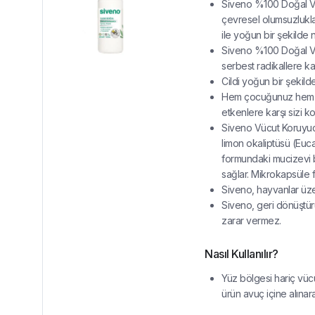
Siveno %100 Doğal V
çevresel olumsuzlukla
ile yoğun bir şekilde 
Siveno %100 Doğal Vüc
serbest radikallere kar
Cildi yoğun bir şekild
Hem çocuğunuz hem d
etkenlere karşı sizi ko
Siveno Vücut Koruyu
limon okaliptüsü (Euca
formundaki mucizevi 
sağlar. Mikrokapsüle 
Siveno, hayvanlar üzer
Siveno, geri dönüştürül
zarar vermez.
Nasıl Kullanılır?
Yüz bölgesi hariç vücud
ürün avuç içine alınar