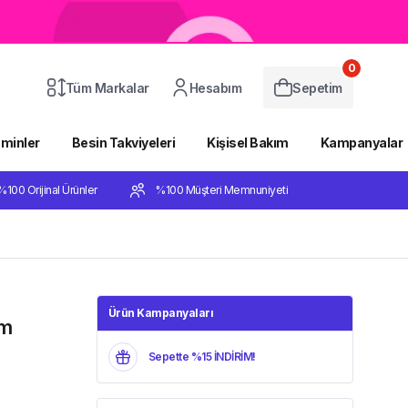
0
Tüm Markalar
Hesabım
Sepetim
aminler
Besin Takviyeleri
Kişisel Bakım
Kampanyalar
%100 Orijinal Ürünler
%100 Müşteri Memnuniyeti
Ürün Kampanyaları
em
Sepette %15 İNDİRİM!