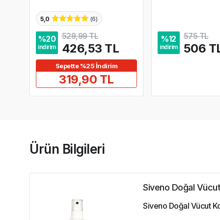
5,0
(
6
)
529,99 TL
575 TL
%
20
%
12
426,53 TL
506 T
indirim
indirim
Sepette %25 İndirim
319,90 TL
Ürün Bilgileri
Siveno Doğal Vücu
Siveno Doğal Vücut Ko