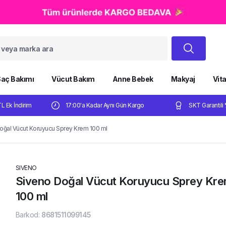
aç Bakımı
Vücut Bakım
Anne Bebek
Makyaj
Vit
TL Ek İndirim
17:00'a Kadar Aynı Gün Kargo
SKT Garantili 
oğal Vücut Koruyucu Sprey Krem 100 ml
SIVENO
Siveno Doğal Vücut Koruyucu Sprey Kr
100 ml
Barkod
:
8681511099145