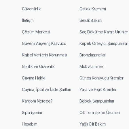
Güvenilirlik
Çatlak Kremleri
İletişim
Selülit Bakımı
Çözüm Merkezi
Saç Dökülme Karşıtı Ürünler
Güvenli Alışveriş Kılavuzu
Kepek Önleyici Şampuanlar
Kişisel Verilerin Korunması
Bronzlaştırıcılar
Gizlilik ve Güvenlik
Multivitaminler
Cayma Hakkı
Güneş Koruyucu Kremler
Cayma, İptal ve İade Şartları
Yara ve Pişik Kremleri
Kargom Nerede?
Bebek Şampuanları
Siparişlerim
Cilt Temizleme Ürünleri
Hesabım
Yağlı Cilt Bakımı