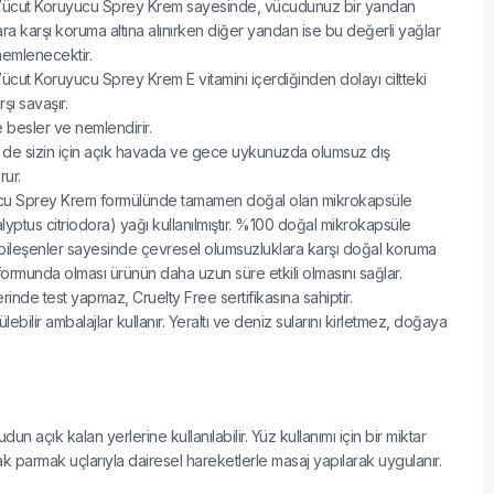
ücut Koruyucu Sprey Krem sayesinde, vücudunuz bir yandan
ra karşı koruma altına alınırken diğer yandan ise bu değerli yağlar
nemlenecektir.
ut Koruyucu Sprey Krem E vitamini içerdiğinden dolayı ciltteki
şı savaşır.
e besler ve nemlendirir.
e sizin için açık havada ve gece uykunuzda olumsuz dış
rur.
cu Sprey Krem formülünde tamamen doğal olan mikrokapsüle
lyptus citriodora) yağı kullanılmıştır. %100 doğal mikrokapsüle
bileşenler sayesinde çevresel olumsuzluklara karşı doğal koruma
formunda olması ürünün daha uzun süre etkili olmasını sağlar.
inde test yapmaz, Cruelty Free sertifikasına sahiptir.
ebilir ambalajlar kullanır. Yeraltı ve deniz sularını kirletmez, doğaya
un açık kalan yerlerine kullanılabilir. Yüz kullanımı için bir miktar
ak parmak uçlarıyla dairesel hareketlerle masaj yapılarak uygulanır.