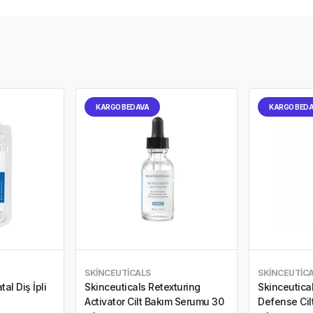
KARGO BEDAVA
KARGO BED
SKINCEUTICALS
SKINCEUTIC
al Diş İpli
Skinceuticals Retexturing
Skinceutica
Activator Cilt Bakım Serumu 30
Defense Cil