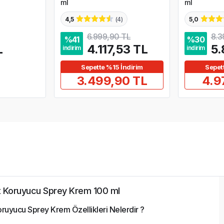
ml
ml
4,5
(
4
)
5,0
6.999,90 TL
8.3
%
41
%
30
L
4.117,53 TL
5.
indirim
indirim
Sepette %15 İndirim
Sepet
3.499,90 TL
4.9
t Koruyucu Sprey Krem 100 ml
ruyucu Sprey Krem Özellikleri Nelerdir ?