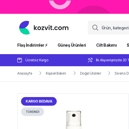
Flaş İndirimler ⚡️
Güneş Ürünleri
Cilt Bakımı
S
Ücretsiz Kargo
İlk Alışverişinizde 20 
Anasayfa
Kişisel Bakım
Doğal Ürünler
Siveno D
KARGO BEDAVA
TÜKENDİ