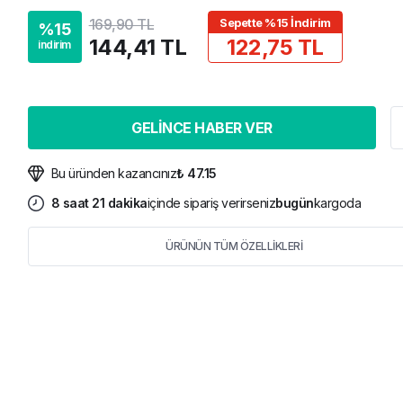
169,90 TL
Sepette %15 İndirim
%
15
144,41 TL
122,75 TL
indirim
GELİNCE HABER VER
Bu üründen kazancınız
₺ 47.15
8
saat
21
dakika
içinde sipariş verirseniz
bugün
kargoda
ÜRÜNÜN TÜM ÖZELLİKLERİ