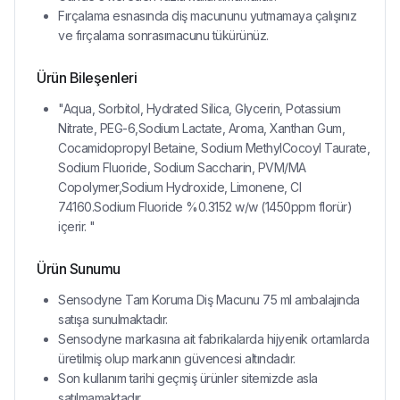
Fırçalama esnasında diş macununu yutmamaya çalışınız
ve fırçalama sonrasımacunu tükürünüz.
Ürün Bileşenleri
"Aqua, Sorbitol, Hydrated Silica, Glycerin, Potassium
Nitrate, PEG-6,Sodium Lactate, Aroma, Xanthan Gum,
Cocamidopropyl Betaine, Sodium MethylCocoyl Taurate,
Sodium Fluoride, Sodium Saccharin, PVM/MA
Copolymer,Sodium Hydroxide, Limonene, CI
74160.Sodium Fluoride %0.3152 w/w (1450ppm florür)
içerir. "
Ürün Sunumu
Sensodyne Tam Koruma Diş Macunu 75 ml ambalajında
satışa sunulmaktadır.
Sensodyne markasına ait fabrikalarda hijyenik ortamlarda
üretilmiş olup markanın güvencesi altındadır.
Son kullanım tarihi geçmiş ürünler sitemizde asla
satılmamaktadır.