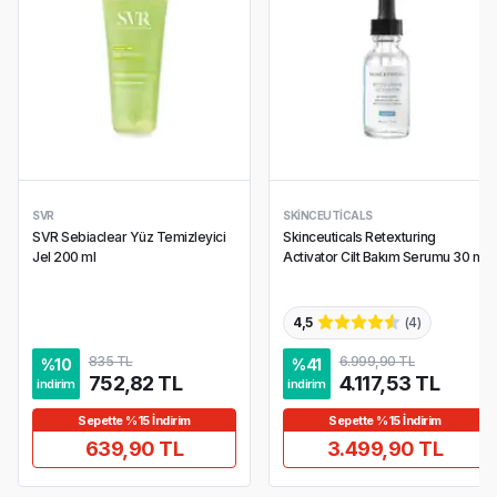
SVR
SKINCEUTICALS
SVR Sebiaclear Yüz Temizleyici
Skinceuticals Retexturing
Jel 200 ml
Activator Cilt Bakım Serumu 30 ml
4,5
(
4
)
835 TL
6.999,90 TL
%
10
%
41
752,82 TL
4.117,53 TL
indirim
indirim
Sepette %15 İndirim
Sepette %15 İndirim
639,90 TL
3.499,90 TL