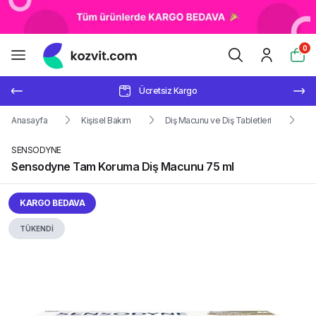
0
Ücretsiz Kargo
Anasayfa
Kişisel Bakım
Diş Macunu ve Diş Tabletleri
Se
SENSODYNE
Sensodyne Tam Koruma Diş Macunu 75 ml
KARGO BEDAVA
TÜKENDİ