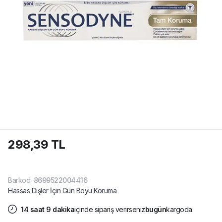
298,39 TL
Barkod
:
8699522004416
Hassas Dişler İçin Gün Boyu Koruma
14
saat
9
dakika
içinde sipariş verirseniz
bugün
kargoda