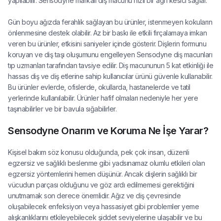
yapılabilir. Sensodyne markalı diş macunu hızlı bir ağrı kesici sağlar.
Gün boyu ağızda ferahlık sağlayan bu ürünler, istenmeyen kokuların
önlenmesine destek olabilir. Az bir baskı ile etkili fırçalamaya imkan
veren bu ürünler, etkisini saniyeler içinde gösterir. Dişlerin formunu
koruyan ve diş taşı oluşumunu engelleyen Sensodyne diş macunları
tıp uzmanları tarafından tavsiye edilir. Diş macununun 5 kat etkinliği ile
hassas diş ve diş etlerine sahip kullanıcılar ürünü güvenle kullanabilir.
Bu ürünler evlerde, ofislerde, okullarda, hastanelerde ve tatil
yerlerinde kullanılabilir. Ürünler hafif olmaları nedeniyle her yere
taşınabilirler ve bir bavula sığabilirler.
Sensodyne Onarım ve Koruma Ne İşe Yarar?
Kişisel bakım söz konusu olduğunda, pek çok insan, düzenli
egzersiz ve sağlıklı beslenme gibi yadsınamaz olumlu etkileri olan
egzersiz yöntemlerini hemen düşünür. Ancak dişlerin sağlıklı bir
vücudun parçası olduğunu ve göz ardı edilmemesi gerektiğini
unutmamak son derece önemlidir. Ağız ve diş çevresinde
oluşabilecek enfeksiyon veya hassasiyet gibi problemler yeme
alışkanlıklarını etkileyebilecek şiddet seviyelerine ulaşabilir ve bu