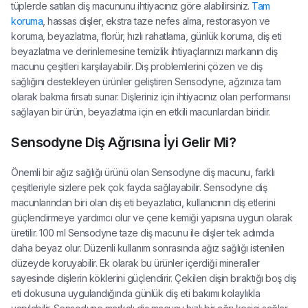
tüplerde satılan diş macununu ihtiyacınız göre alabilirsiniz.
Tam
koruma
, hassas dişler, ekstra taze nefes alma, restorasyon ve
koruma, beyazlatma, florür, hızlı rahatlama, günlük koruma, diş eti
beyazlatma ve derinlemesine temizlik ihtiyaçlarınızı markanın diş
macunu çeşitleri karşılayabilir. Diş problemlerini çözen ve diş
sağlığını destekleyen ürünler geliştiren Sensodyne, ağzınıza tam
olarak bakma fırsatı sunar. Dişleriniz için ihtiyacınız olan performansı
sağlayan bir ürün, beyazlatma için en etkili macunlardan biridir.
Sensodyne Diş Ağrısına İyi Gelir Mi?
Önemli bir ağız sağlığı ürünü olan Sensodyne diş macunu, farklı
çeşitleriyle sizlere pek çok fayda sağlayabilir. Sensodyne diş
macunlarından biri olan diş eti beyazlatıcı, kullanıcının diş etlerini
güçlendirmeye yardımcı olur ve çene kemiği yapısına uygun olarak
üretilir. 100 ml Sensodyne taze diş macunu ile dişler tek adımda
daha beyaz olur. Düzenli kullanım sonrasında ağız sağlığı istenilen
düzeyde koruyabilir. Ek olarak bu ürünler içerdiği mineraller
sayesinde dişlerin köklerini güçlendirir. Çekilen dişin bıraktığı boş diş
eti dokusuna uygulandığında günlük diş eti bakımı kolaylıkla