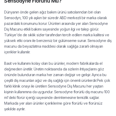
Sensodyne Florürlü Mü?
Dünyanın önde gelen ağız bakım ürünü satıcılarından biri olan
Sensodyn, 100 yılı aşkın bir süredir ABD merkezli bir marka olarak
pazardaki konumunu korur. Ürünleri arasında yer alan Sensodyne
Diş Macunu etkili bakımı sayesinde yoğun ilgi ve talep görür.
Türkiye'de de sıklık sizler tarafından tercih edilen marka kalitesi ve
yüksek etki oranı ile benzersiz bir gülümseme sunar. Sensodyne diş
macunu da beyazlatma maddesi olarak sağlığa zararlı olmayan
içerikler kullanılır.
Basit ve kullanımı kolay olan bu ürünler, modern fabrikalarda el
değmeden üretilir. Üretim noktasında da sizlerin ihtiyaçlarını göz
önünde bulunduran marka her zaman değişir ve gelişir. Ayrıca bu
çeşitli diş macunları ağız ve diş sağlığı için önemli ürünlerdir.Pek çok
farklı klinik onayı ile üretilen Sensodyne Diş Macunu her yaştan
kişinin kullanımına da uygundur. Sensodyne florürlü diş macunu 100
ml'deki florür içeriği sayesinde derinlemesine temizlik sağlar.
Markada yer alan ürünler içeriklerine göre florürlü ve florürsüz
şekilde ayrılır.