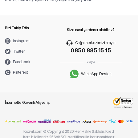
Bizi Takip Edin
Size nasıl yardımcı olabiliriz?
Instagram
Çağrı merkezimizi arayın
0850 885 15 15
Twitter
veya
Facebook
Pinterest
WhatsApp Destek
İnternette Güvenli Alışveriş
Kozvit.com © Copyright 2020 Her Hakkı Saklıdır. Kredi
kartı bilgileriniz 256bit SSL sertifikası ile korunmaktadır.