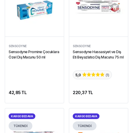
SENSODYNE
SENSODYNE
Sensodyne Promine Çocuklara
Sensodyne Hassasiyet ve Diş
Özel Diş Macunu 50 ml
Eti Beyazlatıcı Diş Macunu 75 ml
5,0
(
1
)
42,85 TL
220,37 TL
KARGO BEDAVA
KARGO BEDAVA
TÜKENDİ
TÜKENDİ