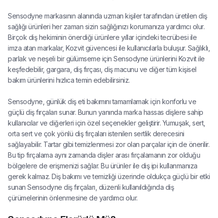
Sensodyne markasının alanında uzman kişiler tarafından üretilen diş
sağlığı ürünleri her zaman sizin sağlığınızı korumanıza yardımcı olur.
Birçok diş hekiminin önerdiği ürünlere yıllar içindeki tecrübesi ile
imza atan markalar, Kozvit güvencesi ile kullanıcılarla buluşur. Sağlıklı,
parlak ve neşeli bir gülümseme için Sensodyne ürünlerini Kozvit ile
keşfedebilir, gargara, diş fırçası, diş macunu ve diğer tüm kişisel
bakım ürünlerini hızlıca temin edebilirsiniz.
Sensodyne, günlük diş eti bakımını tamamlamak için konforlu ve
güçlü diş fırçaları sunar. Bunun yanında marka hassas dişlere sahip
kullanıcılar ve diğerleri için özel seçenekler geliştirir. Yumuşak, sert,
orta sert ve çok yönlü diş fırçaları istenilen sertlik derecesini
sağlayabilir. Tartar gibi temizlenmesi zor olan parçalar için de önerilir.
Bu tip fırçalama aynı zamanda dişler arası fırçalamanın zor olduğu
bölgelere de erişmenizi sağlar. Bu ürünler ile diş ipi kullanmanıza
gerek kalmaz. Diş bakımı ve temizliği üzerinde oldukça güçlü bir etki
sunan Sensodyne diş fırçaları, düzenli kullanıldığında diş
çürümelerinin önlenmesine de yardımcı olur.