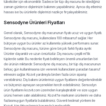
tüketiciler için ekonomiktir. Sadece bir tüp diş macunu ile istediğiniz
zaman günlerce dişlerinizin bakımını yapabilirsiniz. Ayrıca diş etleriniz
hassas ise bu ürünlerle dişlerinizi nazikçe fırçalayabilirsiniz.
Sensodyne Ürünleri Fiyatları
Genel olarak, Sensodyne diş macununun fiyatı ucuz ve uygun fiyatlı.
Sensodyne diş macunu, kullanıcılara 100 mltasarruf sağlar. Her
bütçeye uygun bu ürünler az kullanımla yüksek performans sunar.
Sensodyne diş macunu, türüne göre birçok farklı fiyata ayrılır.
Ürünler dayanıklı ve uzun ömürlüdür. Diş macunu çeşitli ml'lik
tüplerde satılır. Bu nedenle fiyatı belirleyen önemli unsurlardan biri
de ürünün miktarıdır. Sensodyne diş macunu, bir tüp diş macununun
birkaç gün kullanılmasına izin vererek kullanıcıların paradan tasarruf
etmesini sağlar. Kozvit yardımıyla birden fazla ürün siparişi
verebilirsiniz. Diş bakımı ürünlerinizi uygun fiyatlarını değerlendirebilir
ve bütçenizi aşmayan seçenekleri tercih edebilirsiniz. Sensodyn
ürün fiyatlarını kozvit.com üzerinden karşılaştırabilir ve size uygun
ürünü hemen satın alabilirsiniz. Kozvit'te markanın ürünlerini ve daha
fazlasınıuygun fiyatlarla bulabilirsiniz. Güvenli teslimat yöntemi ile
Kozvit, tüm ihtiyaçlarınızı başarıyla karşılayabilir.