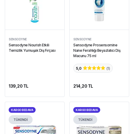
SENSODYNE
SENSODYNE
Sensodyne Nourish Etkili
Sensodyne Prosensomine
Temizlik Yumuşak Diş Fırçası
Nane Ferahlığı Beyazlatıcı Diş
Macunu 75 ml
5,0
(
1
)
139,20 TL
214,20 TL
KARGO BEDAVA
KARGO BEDAVA
TÜKENDİ
TÜKENDİ