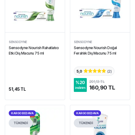
SENSODYNE
SENSODYNE
Sensodyne Nourish Rahatlatıcı
Sensodyne Nourish Doğal
Etki Diş Macunu 75 ml
Ferahlık Diş Macunu 75 ml
5,0
(
2
)
201,13 TL
%
20
160,90 TL
indirim
51,45 TL
KARGO BEDAVA
KARGO BEDAVA
TÜKENDİ
TÜKENDİ