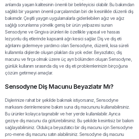
anlamda yaşam kalitesinin önemli bir belirleyicisi olabilir. Bu bakımdan
sağlıklı bir yaşamın önemli parçalarından biri de kesinlikle düzenli diş
bakımıdır. Çeşitli yaygın uygulamalarla giderilebilen ağız ve ağız
sağlığı sorunlarına yönelik geniş bir ürün yelpazesi sunan
Sensodyne ve Gingiva ürünleri ile özellikle yapısal ve hassas
lezyonlu diş etlerinde kapsamlı ağrı kesici sağlar. Diş ve diş eti
ağrılarını gidermeye yardımcı olan Sensodyne, düzenli, kısa süreli
kullanımla dişlerde oluşan plakları da yok eder. Beyazlatıcı, diş
macunu ve fırça olmak üzere üç ayrı bölümden oluşan Sensodyne,
günlük kullanım sırasında diş ve diş eti problemlerinizin birçoğuna
çözüm getirmeyi amaçlar.
Sensodyne Diş Macunu Beyazlatır Mı?
Dişlerinize rahat bir şekilde bakmak istiyorsanız, Sensodyne
markasını derinlemesine bakım suna diş macununu kullanabilirsiniz.
Bu ürünler kolayca taşınabilir ve her yerde kullanılabilir. Ayrıca
geziye diş macunu da götürebilirsiniz. Bu şekilde kesintisiz bir bakım
sağlayabilirsiniz. Oldukça beyazlatıcı bir diş macunu için Sensodyne
pro-mene diş macunu satın alabilirsiniz. Sensodyne diş macunu