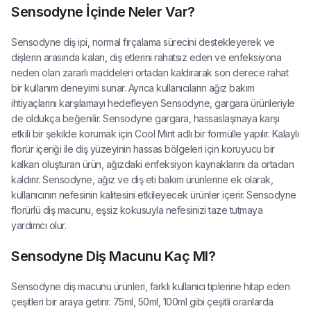
Sensodyne İçinde Neler Var?
Sensodyne diş ipi, normal fırçalama sürecini destekleyerek ve
dişlerin arasında kalan, diş etlerini rahatsız eden ve enfeksiyona
neden olan zararlı maddeleri ortadan kaldırarak son derece rahat
bir kullanım deneyimi sunar. Ayrıca kullanıcıların ağız bakım
ihtiyaçlarını karşılamayı hedefleyen Sensodyne, gargara ürünleriyle
de oldukça beğenilir. Sensodyne gargara, hassaslaşmaya karşı
etkili bir şekilde korumak için Cool Mint adlı bir formülle yapılır. Kalaylı
florür içeriği ile diş yüzeyinin hassas bölgeleri için koruyucu bir
kalkan oluşturan ürün, ağızdaki enfeksiyon kaynaklarını da ortadan
kaldırır. Sensodyne, ağız ve diş eti bakım ürünlerine ek olarak,
kullanıcının nefesinin kalitesini etkileyecek ürünler içerir. Sensodyne
florürlü diş macunu, eşsiz kokusuyla nefesinizi taze tutmaya
yardımcı olur.
Sensodyne Diş Macunu Kaç Ml?
Sensodyne diş macunu ürünleri, farklı kullanıcı tiplerine hitap eden
çeşitleri bir araya getirir. 75ml, 50ml, 100ml gibi çeşitli oranlarda