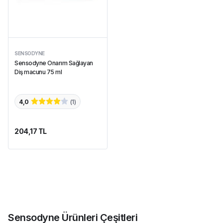
SENSODYNE
Sensodyne Onarım Sağlayan
Diş macunu 75 ml
4,0
(
1
)
204,17 TL
Sensodyne Ürünleri Çeşitleri