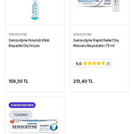
SENSODYNE
SENSODYNE
Sensodyne Nourish Etkili
Sensodyne Rapid Relief Diş
Beyazlık Diş Fırçası
Macunu Beyazlatıcı 75 ml
5,0
(
1
)
159,30 TL
213,40 TL
KARGO BEDAVA
TÜKENDİ