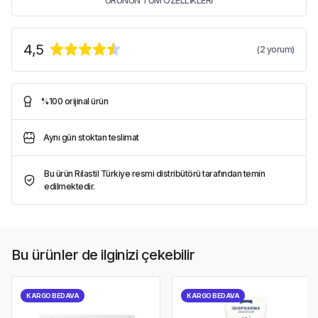
ÜRÜNÜN TÜM ÖZELLİKLERİ
4,5
(
2
yorum)
%100 orijinal ürün
Aynı gün stoktan teslimat
Bu ürün Rilastil Türkiye resmi distribütörü tarafından temin
edilmektedir.
Bu ürünler de ilginizi çekebilir
KARGO BEDAVA
KARGO BEDAVA