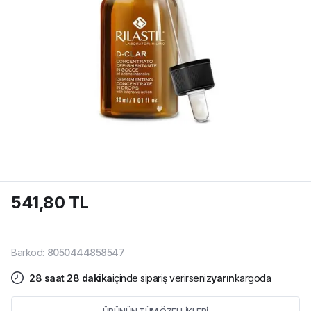
541,80 TL
Barkod
:
8050444858547
28
saat
28
dakika
içinde sipariş verirseniz
yarın
kargoda