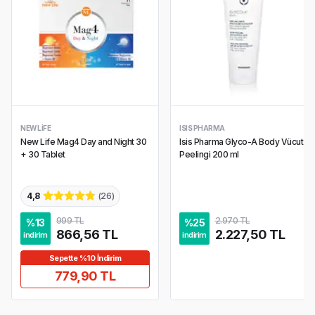
NEW LIFE
ISIS PHARMA
New Life Mag4 Day and Night 30
Isis Pharma Glyco-A Body Vücut
+ 30 Tablet
Peelingi 200 ml
4,8
(
26
)
999 TL
2.970 TL
%
13
%
25
866,56 TL
2.227,50 TL
indirim
indirim
Sepette %10 İndirim
779,90 TL