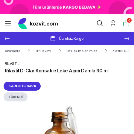
0
Ücretsiz Kargo
Anasayfa
Cilt Bakımı
Cilt Bakım Serumları
Rilastil D-Cla
RILASTIL
Rilastil D-Clar Konsatre Leke Açıcı Damla 30 ml
KARGO BEDAVA
TÜKENDİ