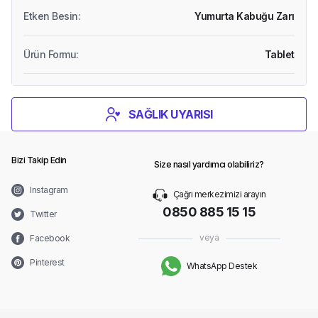
Etken Besin
:
Yumurta Kabuğu Zarı
Ürün Formu
:
Tablet
SAĞLIK UYARISI
Bizi Takip Edin
Size nasıl yardımcı olabiliriz?
Instagram
Çağrı merkezimizi arayın
0850 885 15 15
Twitter
veya
Facebook
Pinterest
WhatsApp Destek