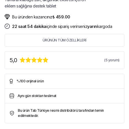
eklem sağlığına destek tablet
Bu üründen kazancınız
₺ 459.00
22
saat
54
dakika
içinde sipariş verirseniz
yarın
kargoda
ÜRÜNÜN TÜM ÖZELLİKLERİ
5,0
(
5
yorum)
%100 orijinal ürün
Aynı gün stoktan teslimat
Bu ürün Tab Türkiye resmi distribütörü tarafından temin
edilmektedir.