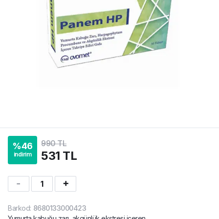
990 TL
%
46
531 TL
indirim
1
Barkod
:
8680133000423
Yumurta kabuğu zarı, akgünlük ekstresi içeren