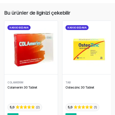
Bu ürünler de ilginizi çekebilir
KARGO BEDAVA
KARGO BEDAVA
COLAMERIM
TAB
Colamerim 30 Tablet
Osteozinc 30 Tablet
5,0
(
2
)
5,0
(
1
)