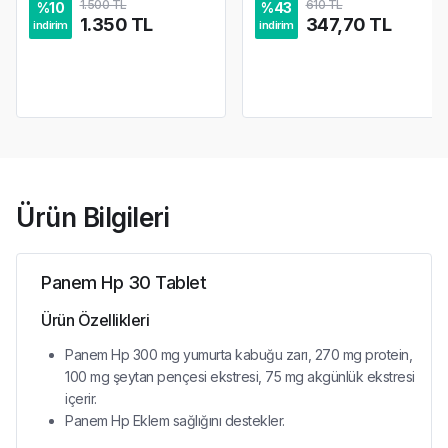
1.500 TL
610 TL
%
10
%
43
1.350 TL
347,70 TL
indirim
indirim
Ürün Bilgileri
Panem Hp 30 Tablet
Ürün Özellikleri
Panem Hp 300 mg yumurta kabuğu zarı, 270 mg protein,
100 mg şeytan pençesi ekstresi, 75 mg akgünlük ekstresi
içerir.
Panem Hp Eklem sağlığını destekler.