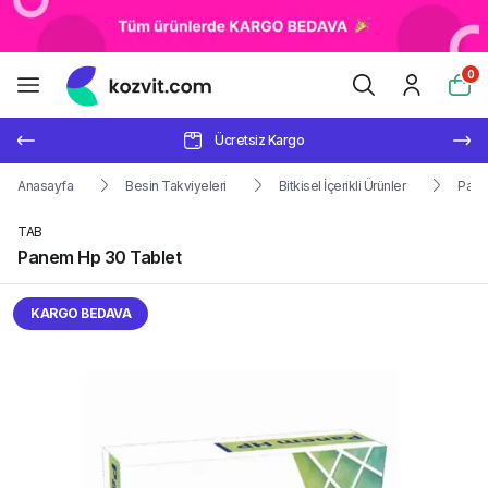
0
Ücretsiz Kargo
Anasayfa
Besin Takviyeleri
Bitkisel İçerikli Ürünler
Pane
TAB
Panem Hp 30 Tablet
KARGO BEDAVA