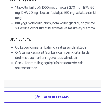
1 tablette; krill yağı 1000 mg, omega 3 270 mg - EPA 150
mg, DHA 70 mg- toplam fosfolipit 560 mg, astaksantin 85
mcg
krill yağı, yenilebilir jelatin, nem verici: gliserol, deiyonize
su, aroma verici: tutti frutti aroması ve maskeleyici aroma
Ürün Sunumu
60 kapsül orijinal ambalajında satışa sunulmaktadır.
OnVita markasına ait fabrikalarda hijyenik ortamlarda
üretilmiş olup markanın güvencesi altındadır.
Son kullanım tarihi geçmiş ürünler sitemizde asla
satılmamaktadır.
SAĞLIK UYARISI