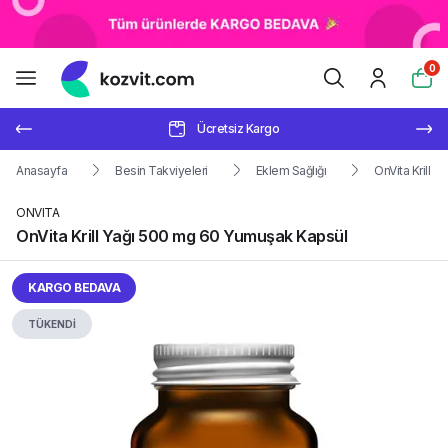
0
Ücretsiz Kargo
Anasayfa
Besin Takviyeleri
Eklem Sağlığı
OnVita Krill 
ONVITA
OnVita Krill Yağı 500 mg 60 Yumuşak Kapsül
KARGO BEDAVA
TÜKENDİ