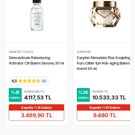
SKINCEUTICALS
DARPHIN
Skinceuticals Retexturing
Darphin Stimulskin Plus Sculpting
Activator Cilt Bakım Serumu 30 ml
Kuru Ciltler İçin Anti-aging Bakım
Kremi 50 ml
4,5
(
4
)
6.999,90 TL
14.600 TL
%
41
%
28
4.117,53 TL
10.533,33 TL
indirim
indirim
Sepette %15 İndirim
Sepette %10 İndirim
3.499,90 TL
9.480 TL