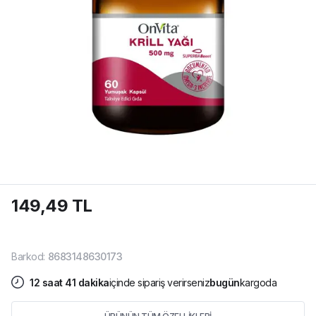
149,49 TL
Barkod
:
8683148630173
12
saat
41
dakika
içinde sipariş verirseniz
bugün
kargoda