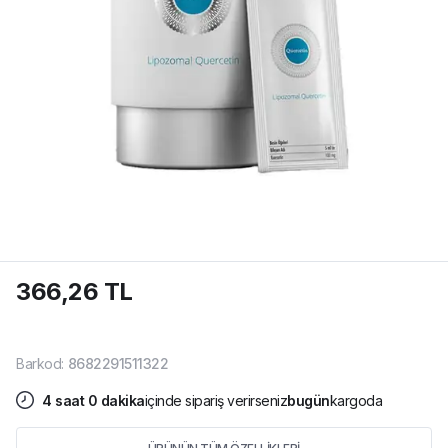
366,26 TL
Barkod
:
8682291511322
4
saat
0
dakika
içinde sipariş verirseniz
bugün
kargoda