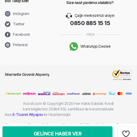
Bizi Takip Edin
Size nasıl yardımcı olabiliriz?
Instagram
Çağrı merkezimizi arayın
0850 885 15 15
Twitter
veya
Facebook
Pinterest
WhatsApp Destek
İnternette Güvenli Alışveriş
Kozvit.com © Copyright 2020 Her Hakkı Saklıdır. Kredi
kartı bilgileriniz 256bit SSL sertifikası ile korunmaktadır.
ikas
E-Ticaret Altyapısı
ile Hazırlanmıştır.
Kargom
Sık
Kullanım
Kişisel
Gizlilik
İptal ve
Çerez
Nerede?
Sorulan
Şartları
Verilerin
ve
İade
Politikası
GELİNCE HABER VER
Sorular
Korunması
Güvenlik
Şartları