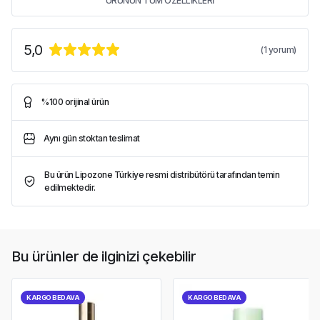
ÜRÜNÜN TÜM ÖZELLİKLERİ
5,0
(
1
yorum)
%100 orijinal ürün
Aynı gün stoktan teslimat
Bu ürün Lipozone Türkiye resmi distribütörü tarafından temin
edilmektedir.
Bu ürünler de ilginizi çekebilir
KARGO BEDAVA
KARGO BEDAVA