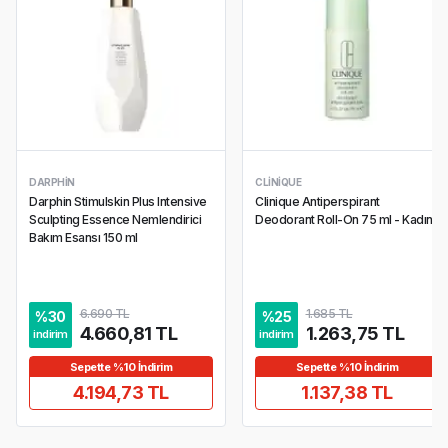
DARPHIN
CLINIQUE
Darphin Stimulskin Plus Intensive
Clinique Antiperspirant
Sculpting Essence Nemlendirici
Deodorant Roll-On 75 ml - Kadın
Bakım Esansı 150 ml
6.690 TL
1.685 TL
%
30
%
25
4.660,81 TL
1.263,75 TL
indirim
indirim
Sepette %10 İndirim
Sepette %10 İndirim
4.194,73 TL
1.137,38 TL