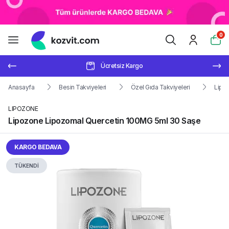
0
Ücretsiz Kargo
Anasayfa
Besin Takviyeleri
Özel Gıda Takviyeleri
Lipo
LIPOZONE
Lipozone Lipozomal Quercetin 100MG 5ml 30 Saşe
KARGO BEDAVA
TÜKENDİ