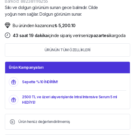
Barkod
:
882381116255
Sıkı ve dolgun görünüm sunan gece balmıdır. Cilde
yoğun nem sağlar. Dolgun görünüm sunar.
Bu üründen kazancınız
₺ 5,200.10
43
saat
19
dakika
içinde sipariş verirseniz
pazartesi
kargoda
ÜRÜNÜN TÜM ÖZELLİKLERİ
Ürün Kampanyaları
Sepette %10 İNDİRİM!
2500 TL ve üzeri alışverişlerde Intral Intensive Serum 5 ml
HEDİYE!
Ürün henüz değerlendirilmemiş