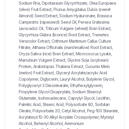
Sodium Rna, Dipotassium Glycyrrhizate, Olea Europaea
(olive) Fruit Extract, Prunus Amygdalus Dulcis (sweet
Almond) Seed Extract, Sodium Hyaluronate, Brassica
Campestris (rapeseed) Seed Oil, Persea Gratissima
(avocado) Oil, Triticum Vulgare (wheat) Bran Extract,
Glycyrrhiza Glabra (licorice) Root Extract, Trametes
Versicolor Extract, Crithmum Maritimum Callus Culture
Filtrate, Althaea Officinalis (marshmallow) Root Extract,
Oryza Sativa (rice) Bran Extract, Micrococcus Lysate,
Marrubium Vulgare Extract, Glycine Soja (soybean)
Protein, Arabidopsis Thaliana Extract, Cucumis Melo
(melon) Fruit Extract, Glyceryl Acrylate/acrylic Acid
Copolymer, Diglycerin, Lauryl Alcohol, Butylene Glycol,
Polyglyceryl-3 Diisostearate, Ethylhexylglycerin,
Propylene Glycol Dicaprylate, Sodium Stearoyl
Glutamate, Isohexadecane, Caprylyl Glycol, Lecithin,
Palmitic Acid, Stearic Acid, Polysorbate 80, Sorbitan
Oleate, Polysorbate 20, Cetyl Alcohol, Peg-100 Stearate,
Acrylates/c10-30 Alkyl Acrylate Crosspolymer, Myristyl
Alcohol, Behenyl Alcohol, Ammonium