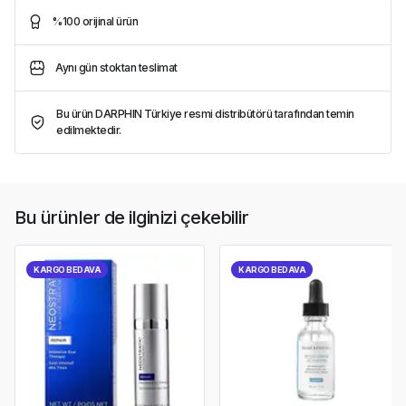
%100 orijinal ürün
Aynı gün stoktan teslimat
Bu ürün DARPHIN Türkiye resmi distribütörü tarafından temin
edilmektedir.
Bu ürünler de ilginizi çekebilir
KARGO BEDAVA
KARGO BEDAVA