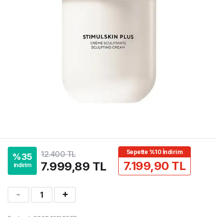
Sepette %10 İndirim
12.400 TL
%
35
7.199,90 TL
7.999,89 TL
indirim
1