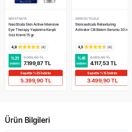
NEOSTRATA
SKINCEUTICALS
NeoStrata Skin Active Intensive
Skinceuticals Retexturing
Eye Therapy Yaşlanma Karşıtı
Activator Cilt Bakım Serumu 30 ml
Göz Kremi 15 gr
4,8
(
4
)
4,5
(
4
)
9.080,50 TL
6.999,90 TL
%
21
%
41
7.199,87 TL
4.117,53 TL
indirim
indirim
Sepette %25 İndirim
Sepette %15 İndirim
5.399,90 TL
3.499,90 TL
Ürün Bilgileri