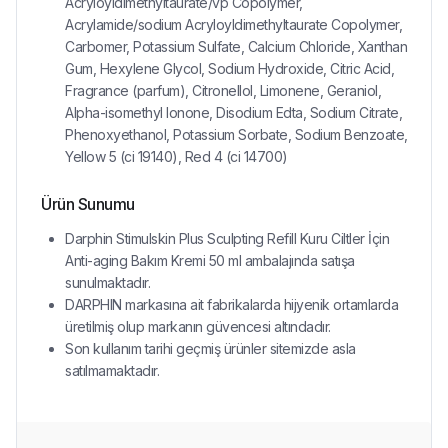
Acryloyldimethyltaurate/vp Copolymer,
Acrylamide/sodium Acryloyldimethyltaurate Copolymer,
Carbomer, Potassium Sulfate, Calcium Chloride, Xanthan
Gum, Hexylene Glycol, Sodium Hydroxide, Citric Acid,
Fragrance (parfum), Citronellol, Limonene, Geraniol,
Alpha-isomethyl Ionone, Disodium Edta, Sodium Citrate,
Phenoxyethanol, Potassium Sorbate, Sodium Benzoate,
Yellow 5 (ci 19140), Red 4 (ci 14700)
Ürün Sunumu
Darphin Stimulskin Plus Sculpting Refill Kuru Ciltler İçin
Anti-aging Bakım Kremi 50 ml ambalajında satışa
sunulmaktadır.
DARPHIN markasına ait fabrikalarda hijyenik ortamlarda
üretilmiş olup markanın güvencesi altındadır.
Son kullanım tarihi geçmiş ürünler sitemizde asla
satılmamaktadır.