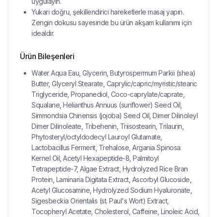
uygulayın.
Yukarı doğru, şekillendirici hareketlerle masaj yapın.
Zengin dokusu sayesinde bu ürün akşam kullanımı için
idealdir.
Ürün Bileşenleri
Water Aqua Eau, Glycerin, Butyrospermum Parkii (shea)
Butter, Glyceryl Stearate, Caprylic/capric/myristic/stearic
Triglyceride, Propanediol, Coco-caprylate/caprate,
Squalane, Helianthus Annuus (sunflower) Seed Oil,
Simmondsia Chinensis (jojoba) Seed Oil, Dimer Dilinoleyl
Dimer Dilinoleate, Tribehenin, Triisostearin, Trilaurin,
Phytosteryl/octyldodecyl Lauroyl Glutamate,
Lactobacillus Ferment, Trehalose, Argania Spinosa
Kernel Oil, Acetyl Hexapeptide-8, Palmitoyl
Tetrapeptide-7, Algae Extract, Hydrolyzed Rice Bran
Protein, Laminaria Digitata Extract, Ascorbyl Glucoside,
Acetyl Glucosamine, Hydrolyzed Sodium Hyaluronate,
Sigesbeckia Orientalis (st. Paul's Wort) Extract,
Tocopheryl Acetate, Cholesterol, Caffeine, Linoleic Acid,