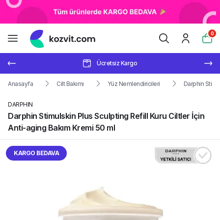
0
Ücretsiz Kargo
Anasayfa
Cilt Bakımı
Yüz Nemlendiricileri
Darphin Stimul
DARPHIN
Darphin Stimulskin Plus Sculpting Refill Kuru Ciltler İçin
Anti-aging Bakım Kremi 50 ml
KARGO BEDAVA