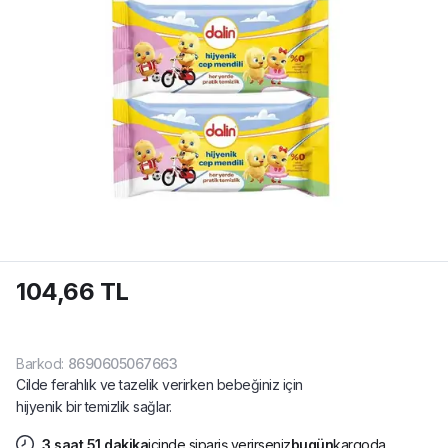
104,66 TL
Barkod
:
8690605067663
Cilde ferahlık ve tazelik verirken bebeğiniz için
hijyenik bir temizlik sağlar.
3
saat
51
dakika
içinde sipariş verirseniz
bugün
kargoda