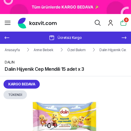
0
Ücretsiz Kargo
Anasayfa
Anne Bebek
Özel Bakım
Dalin Hijyenik Cep M
DALIN
Dalin Hijyenik Cep Mendili 15 adet x 3
KARGO BEDAVA
TÜKENDİ