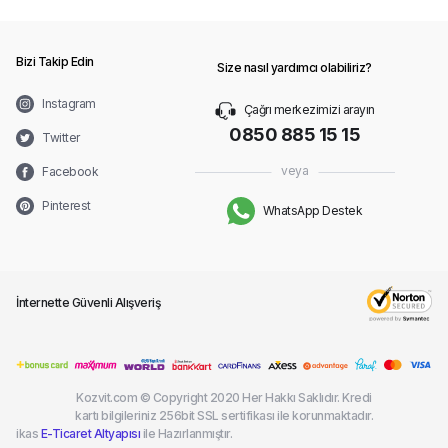
Bizi Takip Edin
Size nasıl yardımcı olabiliriz?
Instagram
Çağrı merkezimizi arayın
0850 885 15 15
Twitter
veya
Facebook
Pinterest
WhatsApp Destek
İnternette Güvenli Alışveriş
Kozvit.com © Copyright 2020 Her Hakkı Saklıdır. Kredi
kartı bilgileriniz 256bit SSL sertifikası ile korunmaktadır.
ikas
E-Ticaret Altyapısı
ile Hazırlanmıştır.