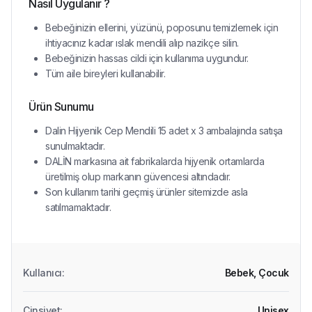
Nasıl Uygulanır ?
Bebeğinizin ellerini, yüzünü, poposunu temizlemek için
ihtiyacınız kadar ıslak mendili alıp nazikçe silin.
Bebeğinizin hassas cildi için kullanıma uygundur.
Tüm aile bireyleri kullanabilir.
Ürün Sunumu
Dalin Hijyenik Cep Mendili 15 adet x 3 ambalajında satışa
sunulmaktadır.
DALİN markasına ait fabrikalarda hijyenik ortamlarda
üretilmiş olup markanın güvencesi altındadır.
Son kullanım tarihi geçmiş ürünler sitemizde asla
satılmamaktadır.
Kullanıcı
:
Bebek,
Çocuk
Cinsiyet
:
Unisex