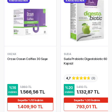
KARGO BEDAVA
KARGO BEDAVA
ORZAX
SUDA
Orzax Ocean Colflex 30 Saşe
Suda Probiotic Digestobiotic 60
Kapsül
4,7
(
3
)
1.860 TL
1.410 TL
%
16
%
20
1.566,56 TL
1.132,87 TL
indirim
indirim
Sepette %10 İndirim
Sepette %30 İndirim
1.409,90 TL
793,01 TL