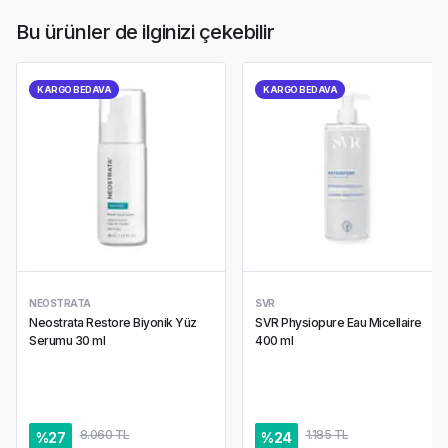
Bu ürünler de ilginizi çekebilir
KARGO BEDAVA
KARGO BEDAVA
NEOSTRATA
SVR
Neostrata Restore Biyonik Yüz
SVR Physiopure Eau Micellaire
Serumu 30 ml
400 ml
8.060 TL
1.185 TL
%
27
%
24