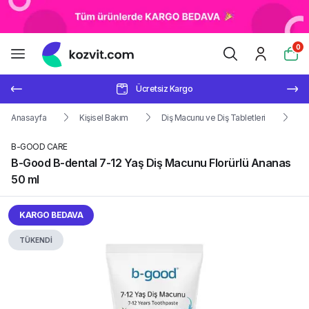
0
Ücretsiz Kargo
Anasayfa
Kişisel Bakım
Diş Macunu ve Diş Tabletleri
B-
B-GOOD CARE
B-Good B-dental 7-12 Yaş Diş Macunu Florürlü Ananas
50 ml
KARGO BEDAVA
TÜKENDİ