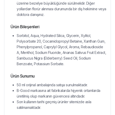
üzerine bezelye büyüklüğünde sürülmelidir. Diğer
yollardan florür alınması durumunda bir diş hekimine veya
doktora danışınız.
Ürün Bileşenleri
Sorbitol, Aqua, Hydrated Silica, Glycerin, Xylitol,
Polysorbate 20, Cocamidopropyl Betaine, Xanthan Gum,
Phenylpropanol, Caprylyl Glycol, Aroma, Rebaudioside
A, Menthol, Sodium Fluoride, Ananas Sativus Fruit Extract,
Sambucus Nigra (Elderberry) Seed Oil, Sodium
Benzoate, Potassium Sorbate.
Ürün Sunumu
50 ml orijinal ambalajında satışa sunulmaktadır.
B-Good markasına ait fabrikalarda hijyenik ortamlarda
üretilmiş olup markanın güvencesi altındadır.
Son kullanım tarihi geçmiş ürünler sitemizde asla
satılmamaktadır.