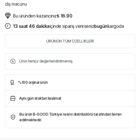
diş macunu
Bu üründen kazancınız
₺ 16.90
13
saat
46
dakika
içinde sipariş verirseniz
bugün
kargoda
ÜRÜNÜN TÜM ÖZELLİKLERİ
Ürün henüz değerlendirilmemiş
%100 orijinal ürün
Aynı gün stoktan teslimat
Bu ürün B-GOOD Türkiye resmi distribütörü tarafından temin
edilmektedir.