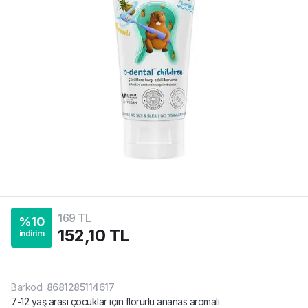
169 TL
%
10
152,10 TL
indirim
Barkod
:
8681285114617
7-12 yaş arası çocuklar için florürlü ananas aromalı