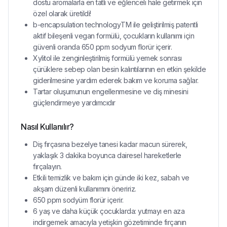
dostu aromalarla en tatlı ve eğlenceli hale getirmek için
özel olarak üretildi!
b-encapsulation technologyTM ile geliştirilmiş patentli
aktif bileşenli vegan formülü, çocukların kullanımı için
güvenli oranda 650 ppm sodyum florür içerir.
Xylitol ile zenginleştirilmiş formülü yemek sonrası
çürüklere sebep olan besin kalıntılarının en etkin şekilde
giderilmesine yardım ederek bakım ve koruma sağlar.
Tartar oluşumunun engellenmesine ve diş minesini
güçlendirmeye yardımcıdır
Nasıl Kullanılır?
Diş fırçasına bezelye tanesi kadar macun sürerek,
yaklaşık 3 dakika boyunca dairesel hareketlerle
fırçalayın.
Etkili temizlik ve bakım için günde iki kez, sabah ve
akşam düzenli kullanımını öneririz.
650 ppm sodyüm florür içerir.
6 yaş ve daha küçük çocuklarda: yutmayı en aza
indirgemek amacıyla yetişkin gözetiminde fırçanın