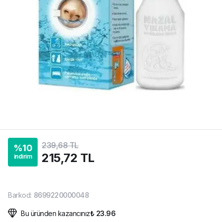
239,68 TL
%
10
215,72 TL
indirim
Barkod
:
8699220000048
Bu üründen kazancınız
₺ 23.96