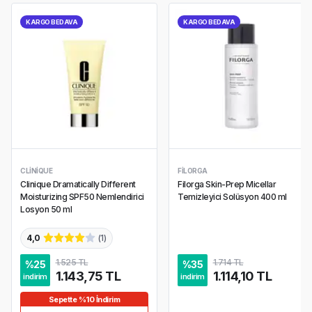
KARGO BEDAVA
KARGO BEDAVA
CLINIQUE
FILORGA
Clinique Dramatically Different
Filorga Skin-Prep Micellar
Moisturizing SPF50 Nemlendirici
Temizleyici Solüsyon 400 ml
Losyon 50 ml
4,0
(
1
)
1.525 TL
1.714 TL
%
25
%
35
1.143,75 TL
1.114,10 TL
indirim
indirim
Sepette %10 İndirim