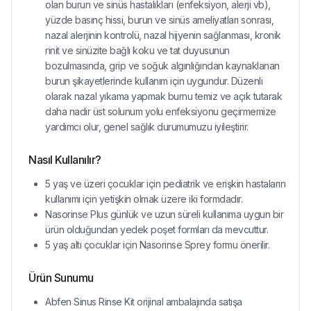
olan burun ve sinüs hastalıkları (enfeksiyon, alerji vb),
yüzde basınç hissi, burun ve sinüs ameliyatları sonrası,
nazal alerjinin kontrolü, nazal hijyenin sağlanması, kronik
rinit ve sinüzite bağlı koku ve tat duyusunun
bozulmasında, grip ve soğuk algınlığından kaynaklanan
burun şikayetlerinde kullanım için uygundur. Düzenli
olarak nazal yıkama yapmak burnu temiz ve açık tutarak
daha nadir üst solunum yolu enfeksiyonu geçirmemize
yardımcı olur, genel sağlık durumumuzu iyileştirir.
Nasıl Kullanılır?
5 yaş ve üzeri çocuklar için pediatrik ve erişkin hastaların
kullanımı için yetişkin olmak üzere iki formdadır.
Nasorinse Plus günlük ve uzun süreli kullanıma uygun bir
ürün olduğundan yedek poşet formları da mevcuttur.
5 yaş altı çocuklar için Nasorinse Sprey formu önerilir.
Ürün Sunumu
Abfen Sinus Rinse Kit orijinal ambalajında satışa