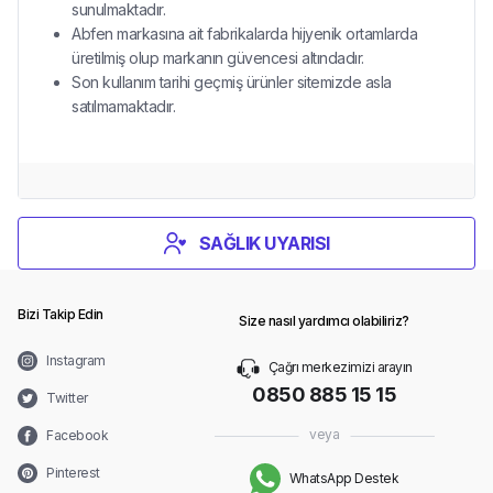
sunulmaktadır.
Abfen markasına ait fabrikalarda hijyenik ortamlarda
üretilmiş olup markanın güvencesi altındadır.
Son kullanım tarihi geçmiş ürünler sitemizde asla
satılmamaktadır.
SAĞLIK UYARISI
Bizi Takip Edin
Size nasıl yardımcı olabiliriz?
Instagram
Çağrı merkezimizi arayın
0850 885 15 15
Twitter
veya
Facebook
Pinterest
WhatsApp Destek