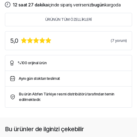
12
saat
27
dakika
içinde sipariş verirseniz
bugün
kargoda
ÜRÜNÜN TÜM ÖZELLİKLERİ
5,0
(
7
yorum)
%100 orijinal ürün
Aynı gün stoktan teslimat
Bu ürün Abfen Türkiye resmi distribütörü tarafından temin
edilmektedir.
Bu ürünler de ilginizi çekebilir