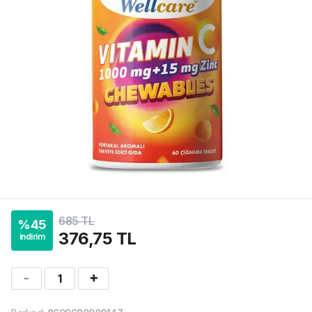
685 TL
%
45
376,75 TL
indirim
1