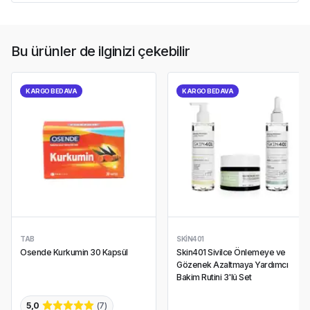
Bu ürünler de ilginizi çekebilir
KARGO BEDAVA
KARGO BEDAVA
TAB
SKIN401
Osende Kurkumin 30 Kapsül
Skin401 Sivilce Önlemeye ve
Gözenek Azaltmaya Yardımcı
Bakim Rutini 3'lü Set
5,0
(
7
)