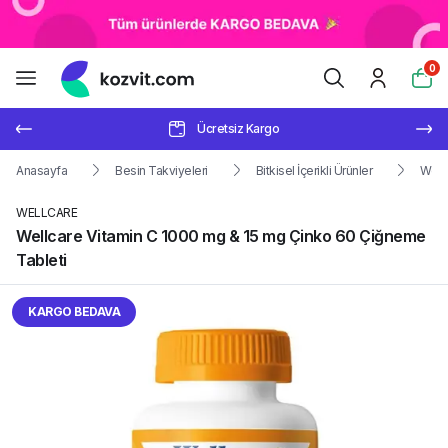
0
Ücretsiz Kargo
Anasayfa
Besin Takviyeleri
Bitkisel İçerikli Ürünler
Well
WELLCARE
Wellcare Vitamin C 1000 mg & 15 mg Çinko 60 Çiğneme
Tableti
KARGO BEDAVA