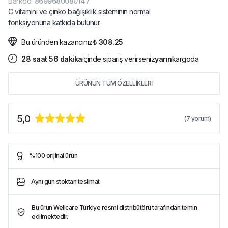
Barkod
:
8699680080147
C vitamini ve çinko bağışıklık sisteminin normal
fonksiyonuna katkıda bulunur.
Bu üründen kazancınız
₺ 308.25
28
saat
56
dakika
içinde sipariş verirseniz
yarın
kargoda
ÜRÜNÜN TÜM ÖZELLİKLERİ
5,0
(
7
yorum)
%100 orijinal ürün
Aynı gün stoktan teslimat
Bu ürün Wellcare Türkiye resmi distribütörü tarafından temin
edilmektedir.