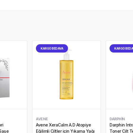
KARGO BEDAVA
KARGO BED
AVENE
DARPHIN
ri
Avene XeraCalm A.D Atopiye
Darphin Intr
 Saşe
Eğilimli Ciltler için Yıkama Yağı
Toner Cilt 