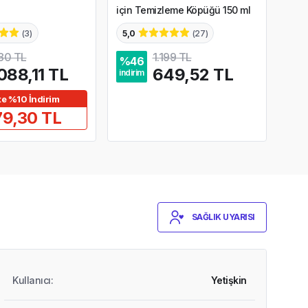
için Temizleme Köpüğü 150 ml
(
3
)
5,0
(
27
)
80 TL
1.199 TL
%
46
%
1
088,11 TL
649,52 TL
indirim
indir
te %10 İndirim
79,30 TL
SAĞLIK UYARISI
Kullanıcı
:
Yetişkin