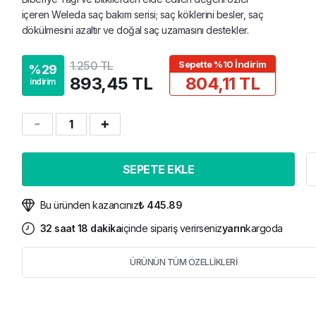
içeren Weleda saç bakım serisi; saç köklerini besler, saç
dökülmesini azaltır ve doğal saç uzamasını destekler.
1.250 TL
Sepette %10 İndirim
%
29
893,45 TL
804,11 TL
indirim
1
SEPETE EKLE
Bu üründen kazancınız
₺ 445.89
32
saat
18
dakika
içinde sipariş verirseniz
yarın
kargoda
ÜRÜNÜN TÜM ÖZELLİKLERİ