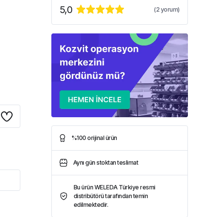
5,0
(
2
yorum)
%100 orijinal ürün
Aynı gün stoktan teslimat
Bu ürün WELEDA Türkiye resmi
distribütörü tarafından temin
edilmektedir.