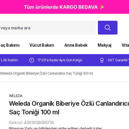
aç Bakımı
Vücut Bakım
Anne Bebek
Makyaj
Vit
TL Ek İndirim
17:00'a Kadar Aynı Gün Kargo
SKT Garantili 
Weleda Organik Biberiye Özlü Canlandırıcı Saç Toniği 100 ml
WELEDA
Weleda Organik Biberiye Özlü Canlandırıcı
Saç Toniği 100 ml
Barkod
:
4001638095716
Biberiye Yağı ve bitkilerden elde edilen değerli özler