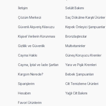
İletişim
Selülit Bakımı
Çözüm Merkezi
Saç Dökülme Karşıtı Ürünler
Güvenli Alışveriş Kılavuzu
Kepek Önleyici Şampuanlar
Kişisel Verilerin Korunması
Bronzlaştırıcılar
Gizlilik ve Güvenlik
Multivitaminler
Cayma Hakkı
Güneş Koruyucu Kremler
Cayma, İptal ve İade Şartları
Yara ve Pişik Kremleri
Kargom Nerede?
Bebek Şampuanları
Siparişlerim
Cilt Temizleme Ürünleri
Hesabım
Yağlı Cilt Bakımı
Favori Ürünlerim