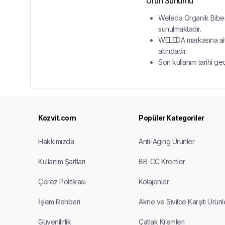
Ürün Sunumu
Weleda Organik Biberi
sunulmaktadır.
WELEDA markasına ait 
altındadır.
Son kullanım tarihi ge
Kozvit.com
Popüler Kategoriler
Hakkımızda
Anti-Aging Ürünler
Kullanım Şartları
BB-CC Kremler
Çerez Politikası
Kolajenler
İşlem Rehberi
Akne ve Sivilce Karşıtı Ürünl
Güvenilirlik
Çatlak Kremleri