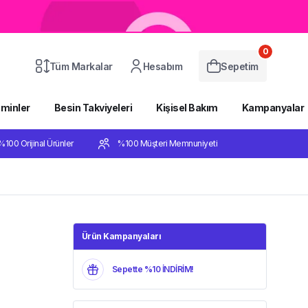
0
Tüm Markalar
Hesabım
Sepetim
aminler
Besin Takviyeleri
Kişisel Bakım
Kampanyalar
%100 Orijinal Ürünler
%100 Müşteri Memnuniyeti
Ürün Kampanyaları
Sepette %10 İNDİRİM!