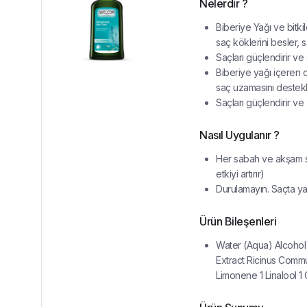
Nelerdir ?
Biberiye Yağı ve bitk
saç köklerini besler, 
Saçları güçlendirir ve 
Biberiye yağı içeren c
saç uzamasını destekl
Saçları güçlendirir ve 
Nasıl Uygulanır ?
Her sabah ve akşam s
etkiyi artırır)
Durulamayın. Saçta 
Ürün Bileşenleri
Water (Aqua) Alcohol
Extract Ricinus Comm
Limonene 1 Linalool 1 