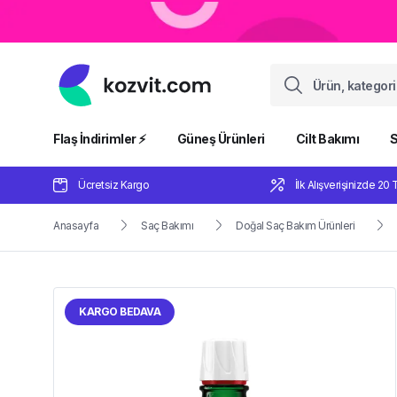
Flaş İndirimler ⚡️
Güneş Ürünleri
Cilt Bakımı
S
Ücretsiz Kargo
İlk Alışverişinizde 20 
Anasayfa
Saç Bakımı
Doğal Saç Bakım Ürünleri
KARGO BEDAVA