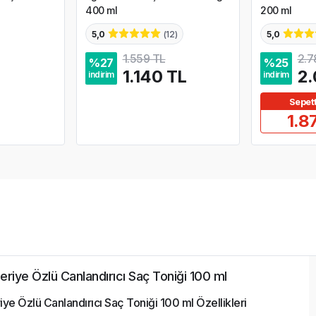
400 ml
200 ml
5,0
(
12
)
5,0
1.559 TL
2.7
%
27
%
25
L
1.140 TL
2.
indirim
indirim
Sepet
1.8
riye Özlü Canlandırıcı Saç Toniği 100 ml
ye Özlü Canlandırıcı Saç Toniği 100 ml Özellikleri