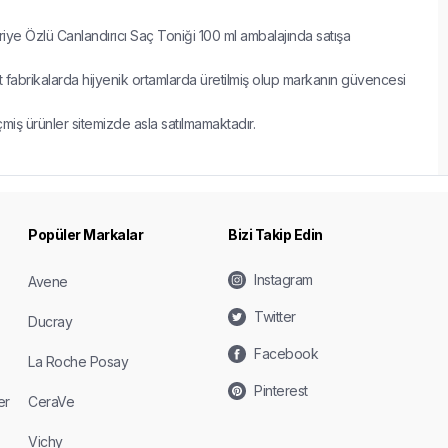
ye Özlü Canlandırıcı Saç Toniği 100 ml ambalajında satışa
fabrikalarda hijyenik ortamlarda üretilmiş olup markanın güvencesi
çmiş ürünler sitemizde asla satılmamaktadır.
Popüler Markalar
Bizi Takip Edin
Instagram
Avene
Twitter
Ducray
Facebook
La Roche Posay
Pinterest
er
CeraVe
Vichy