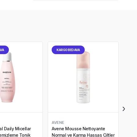
AVA
KARGO BEDAVA
KA
AVENE
LANS
al Daily Micellar
Avene Mousse Nettoyante
Lans
Temizleme Tonik
Normal ve Karma Hassas Ciltler
Bibe