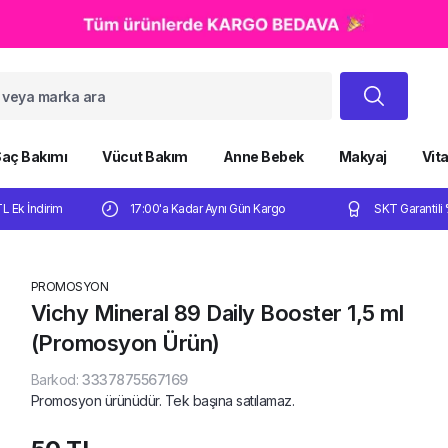
aç Bakımı
Vücut Bakım
Anne Bebek
Makyaj
Vit
TL Ek İndirim
17:00'a Kadar Aynı Gün Kargo
SKT Garantili 
PROMOSYON
Vichy Mineral 89 Daily Booster 1,5 ml
(Promosyon Ürün)
Barkod
:
3337875567169
Promosyon ürünüdür. Tek başına satılamaz.