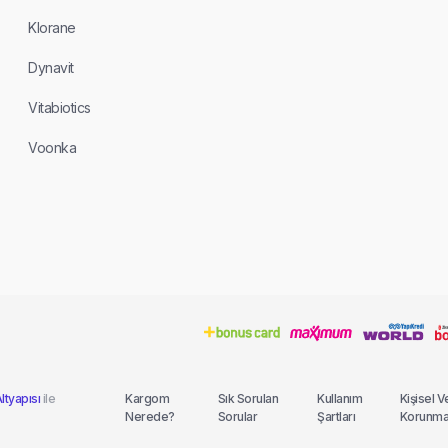
Klorane
Dynavit
Vitabiotics
Voonka
ltyapısı
ile
Kargom
Sık Sorulan
Kullanım
Kişisel V
Nerede?
Sorular
Şartları
Korunma