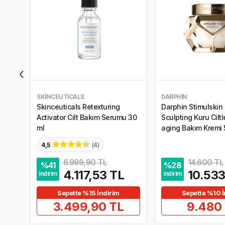
SKINCEUTICALS
DARPHIN
Skinceuticals Retexturing
Darphin Stimulskin 
Activator Cilt Bakım Serumu 30
Sculpting Kuru Ciltle
ml
aging Bakım Kremi 
4,5
(
4
)
6.999,90 TL
14.600 TL
%
41
%
28
4.117,53 TL
10.533
indirim
indirim
Sepette %15 İndirim
Sepette %10 İ
3.499,90 TL
9.480