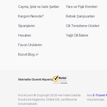
Cayma, İptal ve İade Şartları
Yara ve Pişik Kremleri
Kargom Nerede?
Bebek Şampuanları
Siparişlerim
Cilt Temizleme Ürünleri
Hesabım
Yağlı Cilt Bakımı
Favori Ürünlerim
Kozvit Blog 🎉
İnternette Güvenli Alışveriş
Kozvit.com © Copyright 2020 Her Hakkı Saklıdır.
ikas
E-Ticaret A
Kredi kartı bilgileriniz 256bit SSL sertifikası ile
Hazırlanmıştır.
korunmaktadır.