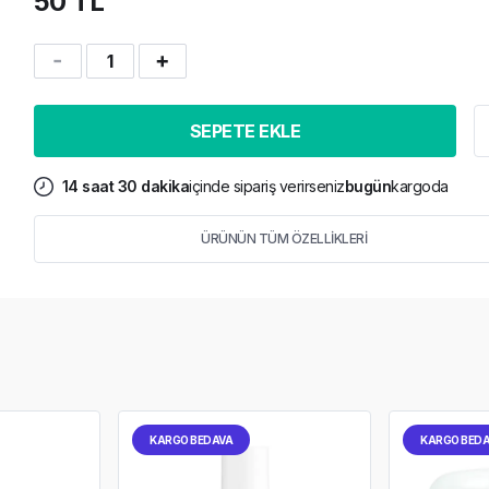
50 TL
1
SEPETE EKLE
14
saat
30
dakika
içinde sipariş verirseniz
bugün
kargoda
ÜRÜNÜN TÜM ÖZELLİKLERİ
KARGO BEDAVA
KARGO BED