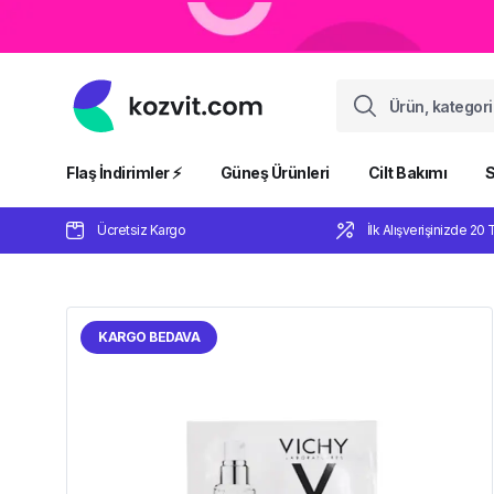
Flaş İndirimler ⚡️
Güneş Ürünleri
Cilt Bakımı
S
Ücretsiz Kargo
İlk Alışverişinizde 20 
KARGO BEDAVA