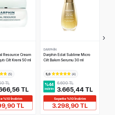
DARPHIN
NEO
al Resource Cream
Darphin Eclat Sublime Micro
Neos
rşıtı Cilt Kremi 50 ml
Cilt Bakım Serumu 30 ml
Leke 
50 g
(
5
)
5,0
(
4
)
50 TL
6.600 TL
%
44
%
2
666,56 TL
3.665,44 TL
indirim
indir
te %10 İndirim
Sepette %10 İndirim
99,90 TL
3.298,90 TL