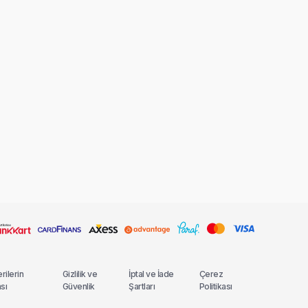
erilerin
Gizlilik ve
İptal ve İade
Çerez
sı
Güvenlik
Şartları
Politikası