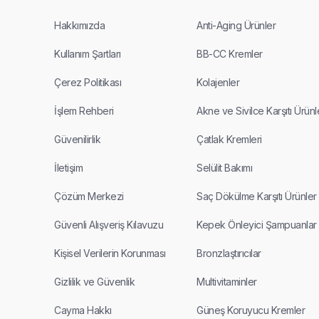
Hakkımızda
Anti-Aging Ürünler
Kullanım Şartları
BB-CC Kremler
Çerez Politikası
Kolajenler
İşlem Rehberi
Akne ve Sivilce Karşıtı Ürünl
Güvenilirlik
Çatlak Kremleri
İletişim
Selülit Bakımı
Çözüm Merkezi
Saç Dökülme Karşıtı Ürünler
Güvenli Alışveriş Kılavuzu
Kepek Önleyici Şampuanlar
Kişisel Verilerin Korunması
Bronzlaştırıcılar
Gizlilik ve Güvenlik
Multivitaminler
Cayma Hakkı
Güneş Koruyucu Kremler