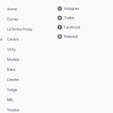
Instagram
Avene
Twitter
Ducray
Facebook
La Roche Posay
Pinterest
er
CeraVe
Vichy
Mustela
Babe
Darphin
Solgar
NBL
Youplus