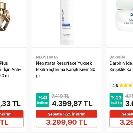
NEOSTRATA
DARPHIN
Plus
Neostrata Resurface Yüksek
Darphin Ide
r İçin Anti-
Etkili Yaşlanma Karşıtı Krem 30
Kırışıklık Ka
50 ml
gr
4,8
7.410 TL
4.7
%
41
%
23
,33 TL
4.399,87 TL
3.
indirim
indirim
ndirim
Sepette %25 İndirim
Sepet
 TL
3.299,90 TL
3.2