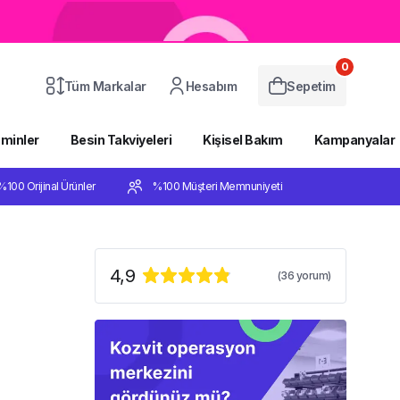
0
Tüm Markalar
Hesabım
Sepetim
aminler
Besin Takviyeleri
Kişisel Bakım
Kampanyalar
%100 Orijinal Ürünler
%100 Müşteri Memnuniyeti
4,9
(
36
yorum)