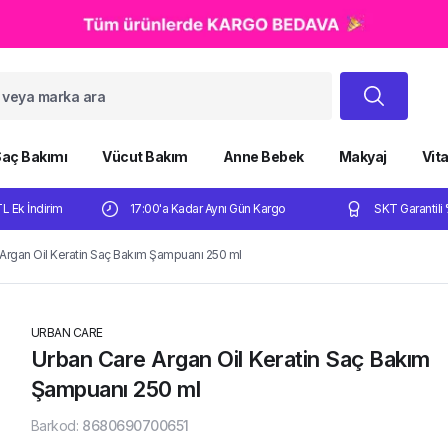
aç Bakımı
Vücut Bakım
Anne Bebek
Makyaj
Vit
TL Ek İndirim
17:00'a Kadar Aynı Gün Kargo
SKT Garantili 
Argan Oil Keratin Saç Bakım Şampuanı 250 ml
URBAN CARE
Urban Care Argan Oil Keratin Saç Bakım
Şampuanı 250 ml
Barkod
:
8680690700651