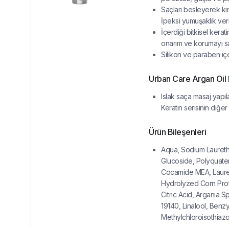
Saçları besleyerek kır
İpeksi yumuşaklık veri
İçerdiği bitkisel kera
onarım ve korumayı sa
Silikon ve paraben iç
Urban Care Argan Oil K
Islak saça masaj yapıla
Keratin serisinin diğer ü
Ürün Bileşenleri
Aqua, Sodium Laureth
Glucoside, Polyquater
Cocamide MEA, Lauret
Hydrolyzed Corn Prot
Citric Acid, Argania 
19140, Linalool, Benz
Methylchloroisothiazo