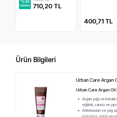
%
33
710,20 TL
indirim
400,71 TL
Ürün Bilgileri
Urban Care Argan O
Urban Care Argan Oil 
Argan yağı ve keratin 
eğilimli, cansız ve yıpra
Antioksidan ve yağ as
pürüzsüz, güçlü ve pa