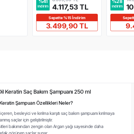
%
41
%
28
4.117,53 TL
10
indirim
indirim
Sepette %15 İndirim
Sepet
3.499,90 TL
9.
il Keratin Saç Bakım Şampuanı 250 ml
Keratin Şampuan Özellikleri Neler?
içeren, besleyici ve kırılma karşıtı saç bakım şampuanı kırılmaya
nmış saçlar için geliştirilmiştir.
itleri bakımından zengin olan Argan yağı sayesinde daha
rlak görünen saçlar sunar.