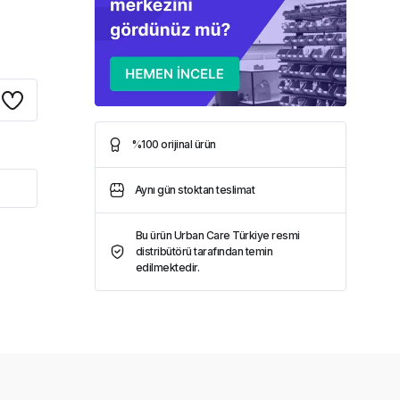
%100 orijinal ürün
Aynı gün stoktan teslimat
Bu ürün Urban Care Türkiye resmi
distribütörü tarafından temin
edilmektedir.