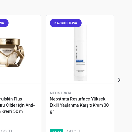
AVA
KARGO BEDAVA
KA
NEOSTRATA
DARP
mulskin Plus
Neostrata Resurface Yüksek
Darp
u Ciltler İçin Anti-
Etkili Yaşlanma Karşıtı Krem 30
Cilt
 Kremi 50 ml
gr
5,0
600 TL
7.410 TL