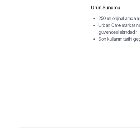
Ürün Sunumu
250 ml orijinal ambala
Urban Care markasına a
güvencesi altındadır.
Son kullanım tarihi ge