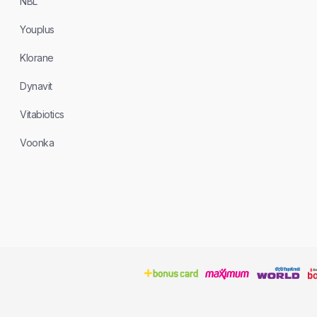
NBL
Youplus
Klorane
Dynavit
Vitabiotics
Voonka