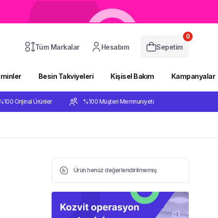
0
Tüm Markalar
Hesabım
Sepetim
aminler
Besin Takviyeleri
Kişisel Bakım
Kampanyalar
%100 Orijinal Ürünler
%100 Müşteri Memnuniyeti
Ürün henüz değerlendirilmemiş