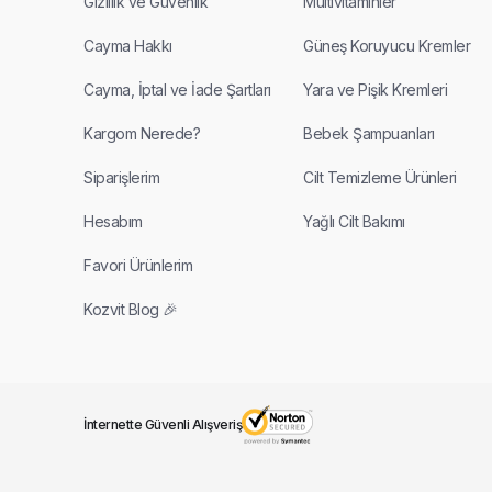
Gizlilik ve Güvenlik
Multivitaminler
Cayma Hakkı
Güneş Koruyucu Kremler
Cayma, İptal ve İade Şartları
Yara ve Pişik Kremleri
Kargom Nerede?
Bebek Şampuanları
Siparişlerim
Cilt Temizleme Ürünleri
Hesabım
Yağlı Cilt Bakımı
Favori Ürünlerim
Kozvit Blog 🎉
İnternette Güvenli Alışveriş