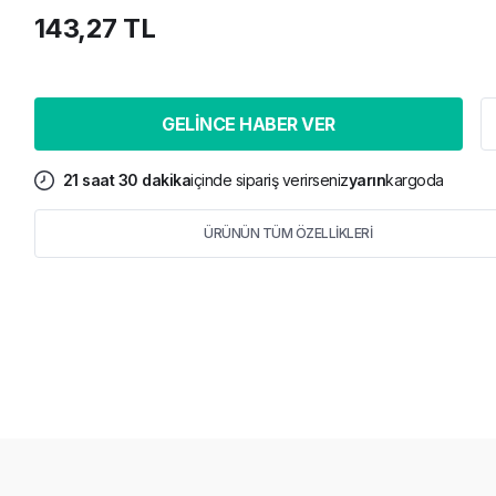
143,27 TL
GELİNCE HABER VER
21
saat
30
dakika
içinde sipariş verirseniz
yarın
kargoda
ÜRÜNÜN TÜM ÖZELLİKLERİ