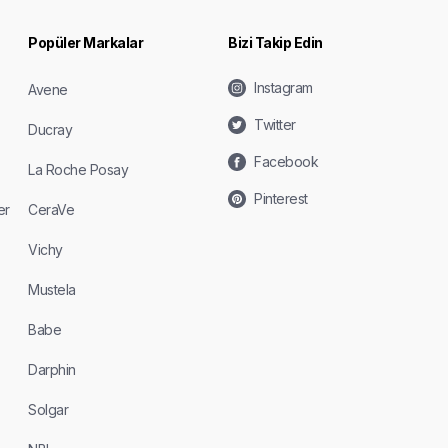
Popüler Markalar
Bizi Takip Edin
Instagram
Avene
Twitter
Ducray
Facebook
La Roche Posay
Pinterest
er
CeraVe
Vichy
Mustela
Babe
Darphin
Solgar