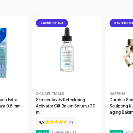
KARGO BEDAVA
KARGO BED
SKINCEUTICALS
DARPHIN
ush Extra
Skinceuticals Retexturing
Darphin Sti
çası 0.6 mm
Activator Cilt Bakım Serumu 30
Sculpting Kur
ml
aging Bakım
4,5
(
4
)
6.999,90 TL
14.