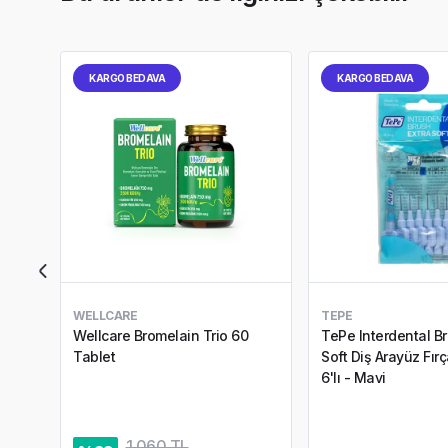
KARGO BEDAVA
KARGO BEDAVA
WELLCARE
TEPE
Wellcare Bromelain Trio 60
TePe Interdental Br
Tablet
Soft Diş Arayüz Fır
6'lı - Mavi
1.060 TL