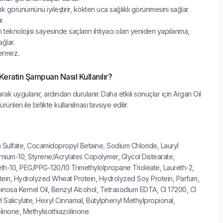
ık görünümünü iyileştirir, kökten uca sağlıklı görünmesini sağlar.
r.
tin teknolojisi sayesinde saçların ihtiyacı olan yeniden yapılanma,
ğlar.
ermez..
eratin Şampuan Nasıl Kullanılır?
rak uygulanır, ardından durulanır. Daha etkili sonuçlar için Argan Oıl
rünleri ile birlikte kullanılması tavsiye edilir.
 Sulfate, Cocamidopropyl Betaine, Sodium Chloride, Lauryl
nium-10, Styrene/Acrylates Copolymer, Glycol Distearate,
h-10, PEG/PPG-120/10 Trimethylolpropane Trioleate, Laureth-2,
ein, Hydrolyzed Wheat Protein, Hydrolyzed Soy Protein, Parfum,
Spinosa Kernel Oil, Benzyl Alcohol, Tetrasodium EDTA, CI 17200, CI
yl Salicylate, Hexyl Cinnamal, Butylphenyl Methylpropional,
linone, Methylisothiazolinone.