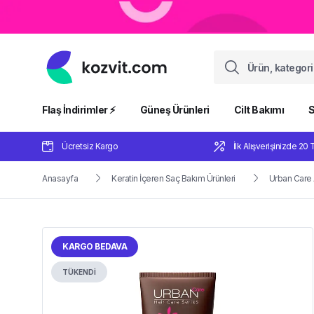
Flaş İndirimler ⚡️
Güneş Ürünleri
Cilt Bakımı
S
Ücretsiz Kargo
İlk Alışverişinizde 20 
Anasayfa
Keratin İçeren Saç Bakım Ürünleri
Urban Care 
KARGO BEDAVA
TÜKENDİ