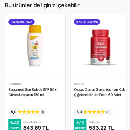
Bu ürünler de ilginizi çekebilir
KARGO BEDAVA
KARGO BEDAVA
SEBAMED
ORZAX
Sebamed Sun Bebek SPF 50+
Orzax Ocean Gummies Iron Kids
Güneş Losyonu 150 ml
Çİğnenebilir Jel Form 60 Adet
5,0
(
1
)
5,0
(
2
)
1.533,99 TL
595 TL
%
45
%
10
843,69 TL
533,22 TL
indirim
indirim