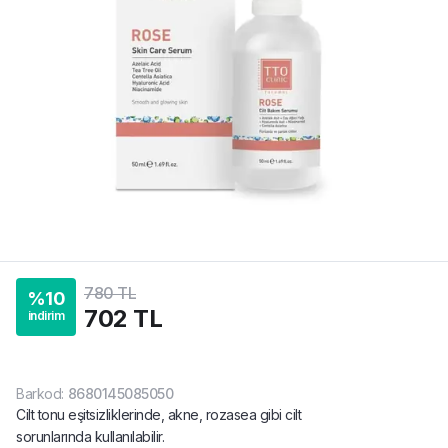
780 TL
%
10
702 TL
indirim
Barkod
:
8680145085050
Cilt tonu eşitsizliklerinde, akne, rozasea gibi cilt
sorunlarında kullanılabilir.