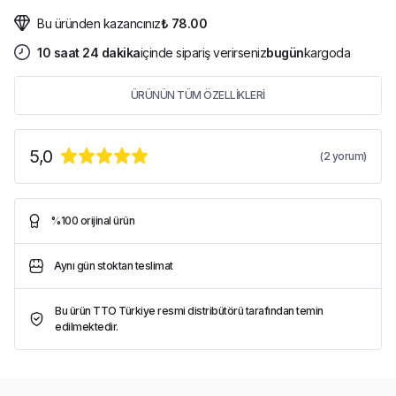
Bu üründen kazancınız
₺ 78.00
10
saat
24
dakika
içinde sipariş verirseniz
bugün
kargoda
ÜRÜNÜN TÜM ÖZELLİKLERİ
5,0
(
2
yorum)
%100 orijinal ürün
Aynı gün stoktan teslimat
Bu ürün TTO Türkiye resmi distribütörü tarafından temin
edilmektedir.