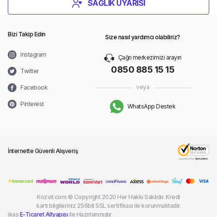
SAĞLIK UYARISI
Bizi Takip Edin
Size nasıl yardımcı olabiliriz?
Instagram
Çağrı merkezimizi arayın
0850 885 15 15
Twitter
veya
Facebook
Pinterest
WhatsApp Destek
İnternette Güvenli Alışveriş
Kozvit.com © Copyright 2020 Her Hakkı Saklıdır. Kredi
kartı bilgileriniz 256bit SSL sertifikası ile korunmaktadır.
ikas
E-Ticaret Altyapısı
ile Hazırlanmıştır.