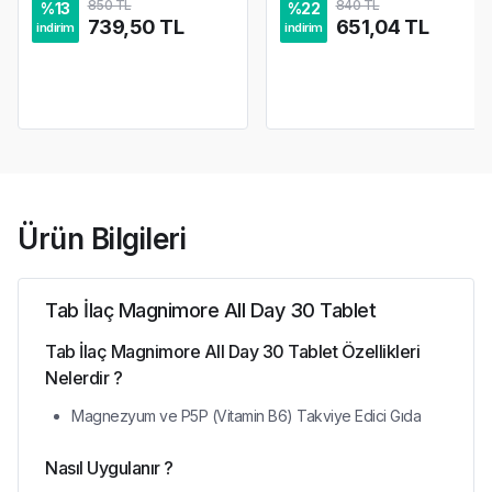
850 TL
840 TL
%
13
%
22
739,50 TL
651,04 TL
indirim
indirim
Ürün Bilgileri
Tab İlaç Magnimore All Day 30 Tablet
Tab İlaç Magnimore All Day 30 Tablet Özellikleri
Nelerdir ?
Magnezyum ve P5P (Vitamin B6) Takviye Edici Gıda
Nasıl Uygulanır ?