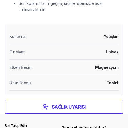
Son kullanım tarihi geçmiş ürünler sitemizde asla
satılmamaktadır.
Kullanıcı
:
Yetişkin
Cinsiyet
:
Unisex
Etken Besin
:
Magnezyum
Ürün Formu
:
Tablet
SAĞLIK UYARISI
Bizi Takip Edin
Size nasıl yardımcı olabiliriz?