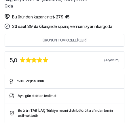
Gıda
Bu üründen kazancınız
₺ 279.45
23
saat
39
dakika
içinde sipariş verirseniz
yarın
kargoda
ÜRÜNÜN TÜM ÖZELLİKLERİ
5,0
(
4
yorum)
%100 orijinal ürün
Aynı gün stoktan teslimat
Bu ürün TAB İLAÇ Türkiye resmi distribütörü tarafından temin
edilmektedir.