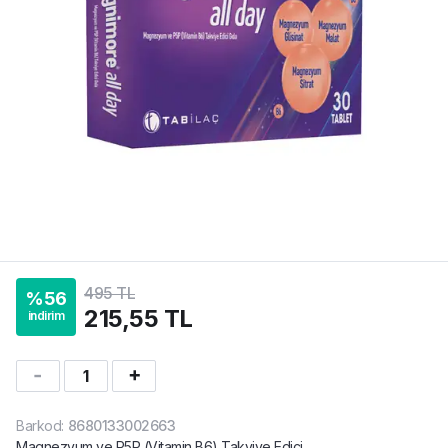
495 TL
%
56
215,55 TL
indirim
1
Barkod
:
8680133002663
Magnezyum ve P5P (Vitamin B6) Takviye Edici