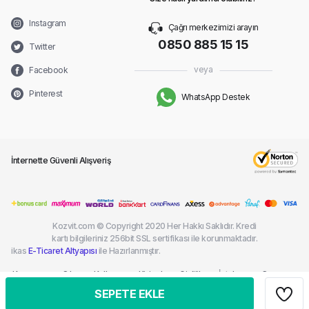
Instagram
Çağrı merkezimizi arayın
0850 885 15 15
Twitter
veya
Facebook
Pinterest
WhatsApp Destek
İnternette Güvenli Alışveriş
Kozvit.com © Copyright 2020 Her Hakkı Saklıdır. Kredi
kartı bilgileriniz 256bit SSL sertifikası ile korunmaktadır.
ikas
E-Ticaret Altyapısı
ile Hazırlanmıştır.
Kargom
Sık
Kullanım
Kişisel
Gizlilik
İptal ve
Çerez
Nerede?
Sorulan
Şartları
Verilerin
ve
İade
Politikası
SEPETE EKLE
Sorular
Korunması
Güvenlik
Şartları