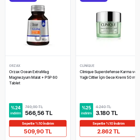
ORZAX
CLINIQUE
Orzax Ocean ExtraMag
Clinique Superdefense Karma ve
Magnezyum Malat + P5P 60
Yağlı Ciltler İçin Gece Kremi 50 ml
Tablet
749,90 TL
4.240 TL
%
24
%
25
566,56 TL
3.180 TL
indirim
indirim
Sepette %10 İndirim
Sepette %10 İndirim
509,90 TL
2.862 TL