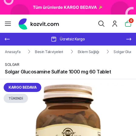
0
Ücretsiz Kargo
Anasayfa
Besin Takviyeleri
Eklem Sağlığı
Solgar Gluco
SOLGAR
Solgar Glucosamine Sulfate 1000 mg 60 Tablet
KARGO BEDAVA
TÜKENDİ