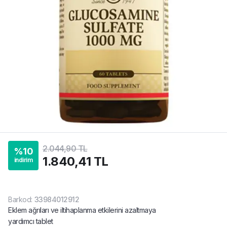
2.044,90 TL
%
10
1.840,41 TL
indirim
Barkod
:
33984012912
Eklem ağrıları ve iltihaplanma etkilerini azaltmaya
yardımcı tablet