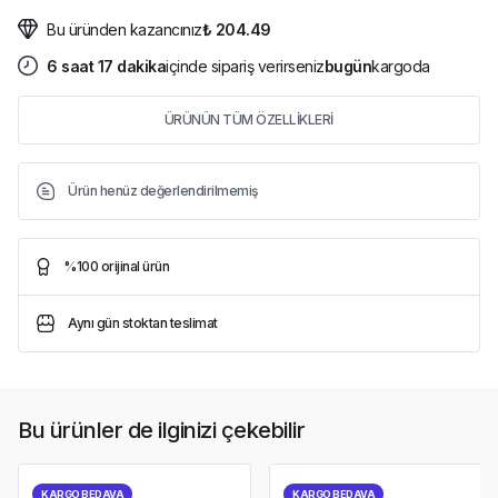
Bu üründen kazancınız
₺ 204.49
6
saat
17
dakika
içinde sipariş verirseniz
bugün
kargoda
ÜRÜNÜN TÜM ÖZELLİKLERİ
Ürün henüz değerlendirilmemiş
%100 orijinal ürün
Aynı gün stoktan teslimat
Bu ürünler de ilginizi çekebilir
KARGO BEDAVA
KARGO BEDAVA