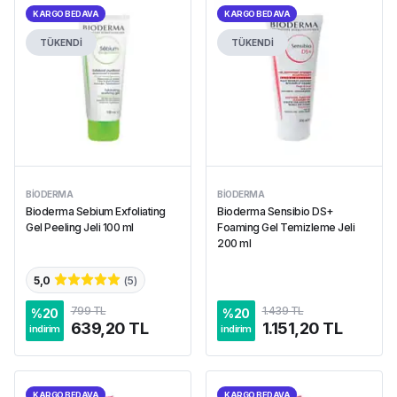
KARGO BEDAVA
KARGO BEDAVA
TÜKENDİ
TÜKENDİ
BIODERMA
BIODERMA
Bioderma Sebium Exfoliating
Bioderma Sensibio DS+
Gel Peeling Jeli 100 ml
Foaming Gel Temizleme Jeli
200 ml
5,0
(
5
)
799 TL
1.439 TL
%
20
%
20
639,20 TL
1.151,20 TL
indirim
indirim
KARGO BEDAVA
KARGO BEDAVA