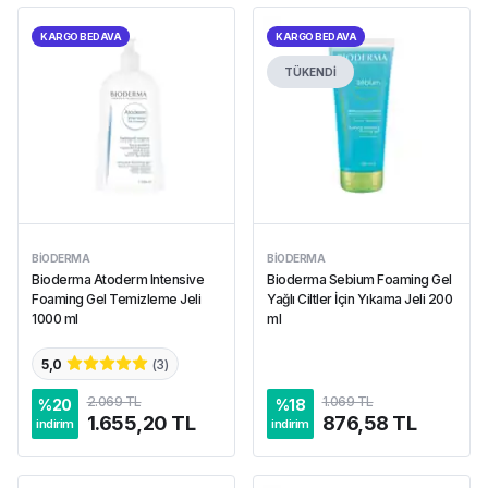
KARGO BEDAVA
KARGO BEDAVA
TÜKENDİ
BIODERMA
BIODERMA
Bioderma Atoderm Intensive
Bioderma Sebium Foaming Gel
Foaming Gel Temizleme Jeli
Yağlı Ciltler İçin Yıkama Jeli 200
1000 ml
ml
5,0
(
3
)
2.069 TL
1.069 TL
%
20
%
18
1.655,20 TL
876,58 TL
indirim
indirim