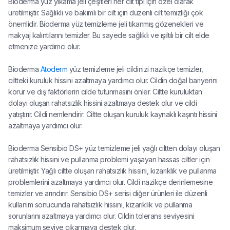
Bioderma yüz yıkama jeli çeşitleri her cilt tipi için özel olarak
üretilmiştir. Sağlıklı ve bakımlı bir cilt için düzenli cilt temizliği çok
önemlidir. Bioderma yüz temizleme jeli tıkanmış gözenekleri ve
makyaj kalıntılarını temizler. Bu sayede sağlıklı ve ışıltılı bir cilt elde
etmenize yardımcı olur.
Bioderma
Atoderm
yüz temizleme jeli cildinizi nazikçe temizler,
ciltteki kuruluk hissini azaltmaya yardımcı olur. Cildin doğal bariyerini
korur ve dış faktörlerin cilde tutunmasını önler. Ciltte kuruluktan
dolayı oluşan rahatsızlık hissini azaltmaya destek olur ve cildi
yatıştırır. Cildi nemlendirir. Ciltte oluşan kuruluk kaynaklı kaşıntı hissini
azaltmaya yardımcı olur.
Bioderma Sensibio DS+ yüz temizleme jeli yağlı ciltten dolayı oluşan
rahatsızlık hissini ve pullanma problemi yaşayan hassas ciltler için
üretilmiştir. Yağlı ciltte oluşan rahatsızlık hissini, kızarıklık ve pullanma
problemlerini azaltmaya yardımcı olur. Cildi nazikçe derinlemesine
temizler ve arındırır. Sensibio DS+ serisi diğer ürünleri ile düzenli
kullanım sonucunda rahatsızlık hissini, kızarıklık ve pullanma
sorunlarını azaltmaya yardımcı olur. Cildin tolerans seviyesini
maksimum seviye çıkarmaya destek olur.