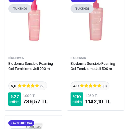
TÜKENDİ
TÜKENDİ
BIODERMA
BIODERMA
Bioderma Sensibio Foaming
Bioderma Sensibio Foaming
Gel Temizleme Jeli 200 ml
Gel Temizleme Jeli 500 ml
5,0
(
2
)
4,9
(
8
)
1.009 TL
1.269 TL
%
27
%
10
736,57 TL
1.142,10 TL
indirim
indirim
KARGO BEDAVA