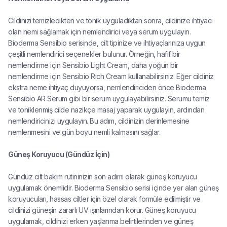
Cildinizi temizledikten ve tonik uyguladıktan sonra, cildinize ihtiyacı
olan nemi sağlamak için nemlendirici veya serum uygulayın.
Bioderma Sensibio serisinde, cilt tipinize ve ihtiyaçlarınıza uygun
çeşitli nemlendirici seçenekler bulunur. Örneğin, hafif bir
nemlendirme için Sensibio Light Cream, daha yoğun bir
nemlendirme için Sensibio Rich Cream kullanabilirsiniz. Eğer cildiniz
ekstra neme ihtiyaç duyuyorsa, nemlendiriciden önce Bioderma
Sensibio AR Serum gibi bir serum uygulayabilirsiniz. Serumu temiz
ve toniklenmiş cilde nazikçe masaj yaparak uygulayın, ardından
nemlendiricinizi uygulayın. Bu adım, cildinizin derinlemesine
nemlenmesini ve gün boyu nemli kalmasını sağlar.
Güneş Koruyucu (Gündüz İçin)
Gündüz cilt bakım rutininizin son adımı olarak güneş koruyucu
uygulamak önemlidir. Bioderma Sensibio serisi içinde yer alan güneş
koruyucuları, hassas ciltler için özel olarak formüle edilmiştir ve
cildinizi güneşin zararlı UV ışınlarından korur. Güneş koruyucu
uygulamak, cildinizi erken yaşlanma belirtilerinden ve güneş