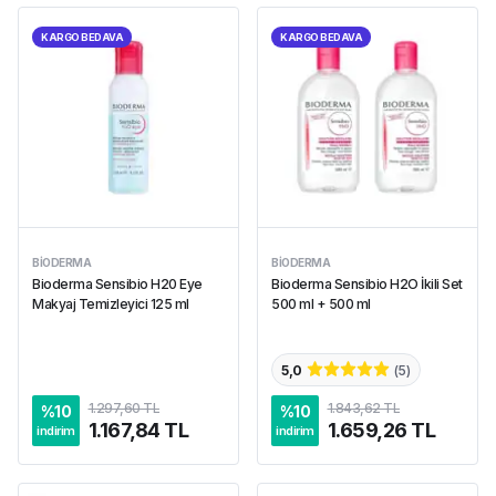
KARGO BEDAVA
KARGO BEDAVA
BIODERMA
BIODERMA
Bioderma Sensibio H20 Eye
Bioderma Sensibio H2O İkili Set
Makyaj Temizleyici 125 ml
500 ml + 500 ml
5,0
(
5
)
1.297,60 TL
1.843,62 TL
%
10
%
10
1.167,84 TL
1.659,26 TL
indirim
indirim