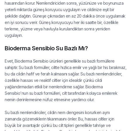
hasarından korur. Nemlendiriciden sonra, yüzünüze ve boynunuza
yeterli miktarda güneş koruyucu uygulayın ve cildinize eşit bir
şekilde dağıtın. Güneşe çıkmadan en az 20 dakika önce uygulamak
en iyi sonucu verir. Güneş koruyucuyu her iki saatte bir, özellikle
terleme, yüzme veya havluyla kurulandıktan sonra yeniden
uygulayın.
Bioderma Sensibio Su Bazlı Mı?
Evet, Bioderma Sensibio ürünleri genellikle su bazlı formüllere
sahiptir. Su bazlı formüller, ciltte hızlıca emilir ve yağlı bir his bırakmaz,
bu da cildin hafif ve ferah kalmasını sağlar. Su bazlı nemlendiriciler,
özellikle hassas ve reaktif ciltler için idealdir çünkü cildi
yağlandırmadan etkili bir nemlendirme sağlar. Bioderma
Sensibio'nun su bazlı formülleri, cilt tarafından kolayca emilerek
nemin derinlemesine nüfuz etmesine yardımcı olur.
Su bazlı nemlendiriciler, cildin nem dengesini korurken aynı
zamanda gözeneklerin tıkanmasını önler. Bu, hassas ciltler için
büyük bir avantajdır çünkü bu cilt tipleri genellikle tahrişe ve