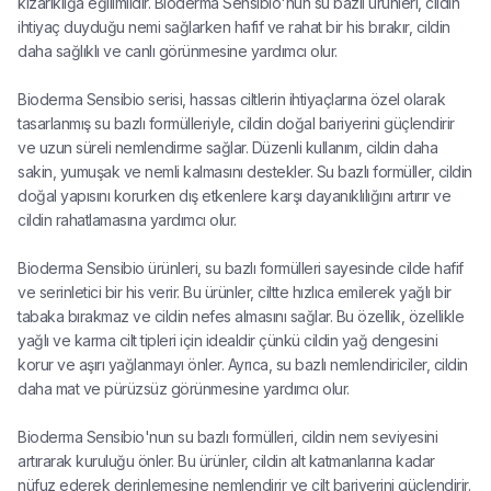
kızarıklığa eğilimlidir. Bioderma Sensibio'nun su bazlı ürünleri, cildin
ihtiyaç duyduğu nemi sağlarken hafif ve rahat bir his bırakır, cildin
daha sağlıklı ve canlı görünmesine yardımcı olur.
Bioderma Sensibio serisi, hassas ciltlerin ihtiyaçlarına özel olarak
tasarlanmış su bazlı formülleriyle, cildin doğal bariyerini güçlendirir
ve uzun süreli nemlendirme sağlar. Düzenli kullanım, cildin daha
sakin, yumuşak ve nemli kalmasını destekler. Su bazlı formüller, cildin
doğal yapısını korurken dış etkenlere karşı dayanıklılığını artırır ve
cildin rahatlamasına yardımcı olur.
Bioderma Sensibio ürünleri, su bazlı formülleri sayesinde cilde hafif
ve serinletici bir his verir. Bu ürünler, ciltte hızlıca emilerek yağlı bir
tabaka bırakmaz ve cildin nefes almasını sağlar. Bu özellik, özellikle
yağlı ve karma cilt tipleri için idealdir çünkü cildin yağ dengesini
korur ve aşırı yağlanmayı önler. Ayrıca, su bazlı nemlendiriciler, cildin
daha mat ve pürüzsüz görünmesine yardımcı olur.
Bioderma Sensibio'nun su bazlı formülleri, cildin nem seviyesini
artırarak kuruluğu önler. Bu ürünler, cildin alt katmanlarına kadar
nüfuz ederek derinlemesine nemlendirir ve cilt bariyerini güçlendirir.