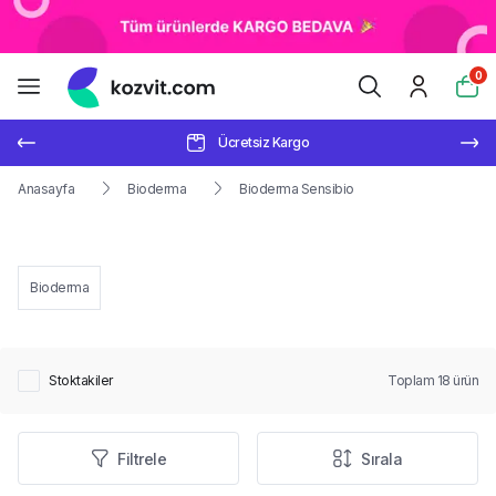
0
Ücretsiz Kargo
Anasayfa
Bioderma
Bioderma Sensibio
Bioderma
Stoktakiler
Toplam
18
ürün
Filtrele
Sırala