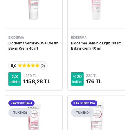
BIODERMA
BIODERMA
Bioderma Sensibio DS+ Cream
Bioderma Sensibio Light Cream
Bakım Kremi 40 ml
Bakım Kremi 40 ml
5,0
(
2
)
1.259 TL
220 TL
%
8
%
20
1.158,28 TL
176 TL
indirim
indirim
KARGO BEDAVA
KARGO BEDAVA
TÜKENDİ
TÜKENDİ