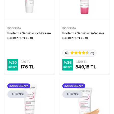
BIODERMA
BIODERMA
Bioderma Sensibio Rich Cream
Bioderma Sensibio Defensive
Bakım Kremi 40 ml
Bakım Kremi 40 ml
4,5
(
2
)
220 TL
1.329 TL
%
20
%
36
176 TL
849,15 TL
indirim
indirim
KARGO BEDAVA
KARGO BEDAVA
TÜKENDİ
TÜKENDİ