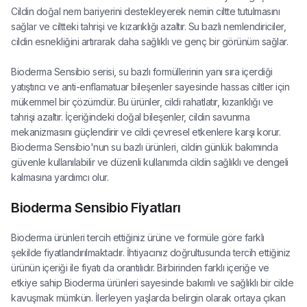
Cildin doğal nem bariyerini destekleyerek nemin ciltte tutulmasını
sağlar ve ciltteki tahrişi ve kızarıklığı azaltır. Su bazlı nemlendiriciler,
cildin esnekliğini artırarak daha sağlıklı ve genç bir görünüm sağlar.
Bioderma Sensibio serisi, su bazlı formüllerinin yanı sıra içerdiği
yatıştırıcı ve anti-enflamatuar bileşenler sayesinde hassas ciltler için
mükemmel bir çözümdür. Bu ürünler, cildi rahatlatır, kızarıklığı ve
tahrişi azaltır. İçeriğindeki doğal bileşenler, cildin savunma
mekanizmasını güçlendirir ve cildi çevresel etkenlere karşı korur.
Bioderma Sensibio'nun su bazlı ürünleri, cildin günlük bakımında
güvenle kullanılabilir ve düzenli kullanımda cildin sağlıklı ve dengeli
kalmasına yardımcı olur.
Bioderma Sensibio Fiyatları
Bioderma ürünleri tercih ettiğiniz ürüne ve formüle göre farklı
şekilde fiyatlandırılmaktadır. İhtiyacınız doğrultusunda tercih ettiğiniz
ürünün içeriği ile fiyatı da orantılıdır. Birbirinden farklı içeriğe ve
etkiye sahip Bioderma ürünleri sayesinde bakımlı ve sağlıklı bir cilde
kavuşmak mümkün. İlerleyen yaşlarda belirgin olarak ortaya çıkan