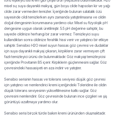
tonu eşitleyici BB krem gibi çeşitli ürün yelpazesi bulunmaktadır. H20
misel su; suya dayanıklı makyaj, gün boyu cilde hapsolan kir ve yağı
cilde zarar vermeden temizler. İçeriğinde bulunan salatalık özü
sayesinde cildi temizlerken aynı zamanda yatıştırılmasına ve cildin
doğal dengesinin korunmasına yardımcı olur. Misel su fizyolojik pH
dengesine uygun olarak üretilmiştir. 5.5 pH değerine sahiptir, bu
sayede cildinize herhangi bir zarar vermez. Temizleyici suyu
kullandıktan sonra cildinize ferahlık hissi verir ve yatıştırıcı bir etkiye
sahiptir. Sensibio H2O misel suyun hassas göz çevresi ve dudaklar
için suya dayanıklı makyaj çıkaran, kirpiklere zarar vermeyen çift
fazlı temizleyici ürünü de bulunmaktadır. Göz makyajı temizleyicisi
içeriğinde Provitamin B5 içerir. Kirpiklerin güçlenmesini sağlar. Göz
çevresindeki hassasiyeti en aza indirir ve yatıştırır.
Sensibio serisinin hassas ve tolerans seviyesi düşük göz çevresi
için yatıştırıcı ve nemlendirici kremi içeriğindeki Toleridine ile cildin
düşük tolerans seviyesinin yükseltilmesine katkı sağlar. Göz
çevresini nemlendirir. Göz çevresinde bulunan ince çizgileri ve şiş
görüntüyü azaltmaya yardımcı olur.
Sensibio serisi birçok türde bakım kremi ürününden oluşmaktadır.