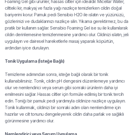
Foaming Gel gibi ürünler, hassas ciltler için idealdir. Micellar Water,
ciltteki kir, makyaj ve fazla yağı nazikçe temizlerken cildin doğal
bariyerini korur. Pamuk pedi Sensibio H2O ile ıslatın ve yüzünüzü,
gözlerinizi ve dudaklarınızı nazikçe silin. Yıkama gerektirmez, bu da
pratik bir kullanım sağlar. Sensibio Foaming Gel ise su ile kullanılarak
cildin derinlemesine temizlenmesine yardımcı olur. Cildinizi ıslatın, jeli
uygulayın ve dairesel hareketlerle masaj yaparak köpürtün,
ardından iyice durulayın.
Tonik Uygulama (İsteğe Bağlı)
Temizleme adımından sonra, isteğe bağlı olarak bir tonik
kullanabilirsiniz. Tonik, cildin pH dengesini düzenlemeye yardımcı
olur ve nemlendirici veya serum gibi sonraki ürünlerin daha iyi
emilmesini sağlar. Hassas ciltler için formüle edilmiş bir tonik tercih
edin. Toniği bir pamuk pedi yardımıyla cildinize nazikçe uygulayın.
Tonik kullanmak, cildinizi bir sonraki adım olan nemlendirme için
hazırlar ve cilt tonunu dengeleyerek cildin daha parlak ve sağlıklı
görünmesine yardımcı olur.
Nemlendirici veya Serum Uygulama