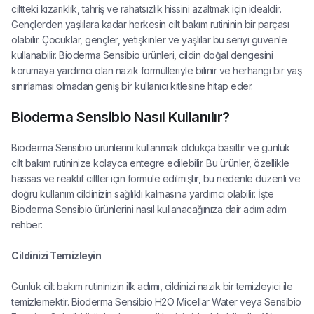
ciltteki kızarıklık, tahriş ve rahatsızlık hissini azaltmak için idealdir.
Gençlerden yaşlılara kadar herkesin cilt bakım rutininin bir parçası
olabilir. Çocuklar, gençler, yetişkinler ve yaşlılar bu seriyi güvenle
kullanabilir. Bioderma Sensibio ürünleri, cildin doğal dengesini
korumaya yardımcı olan nazik formülleriyle bilinir ve herhangi bir yaş
sınırlaması olmadan geniş bir kullanıcı kitlesine hitap eder.
Bioderma Sensibio Nasıl Kullanılır?
Bioderma Sensibio ürünlerini kullanmak oldukça basittir ve günlük
cilt bakım rutininize kolayca entegre edilebilir. Bu ürünler, özellikle
hassas ve reaktif ciltler için formüle edilmiştir, bu nedenle düzenli ve
doğru kullanım cildinizin sağlıklı kalmasına yardımcı olabilir. İşte
Bioderma Sensibio ürünlerini nasıl kullanacağınıza dair adım adım
rehber:
Cildinizi Temizleyin
Günlük cilt bakım rutininizin ilk adımı, cildinizi nazik bir temizleyici ile
temizlemektir. Bioderma Sensibio H2O Micellar Water veya Sensibio