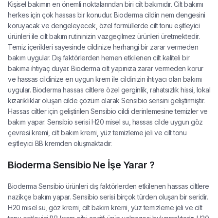
Kişisel bakımın en önemli noktalarından biri cilt bakımıdır. Cilt bakımı
herkes için çok hassas bir konudur. Bioderma cildin nem dengesini
koruyacak ve dengeleyecek, özel formüllerde cilt tonu eşitleyici
ürünleri ile cilt bakım rutininizin vazgeçilmez ürünleri üretmektedir.
Temiz içerikleri sayesinde cildinize herhangi bir zarar vermeden
bakım uygular. Dış faktörlerden hemen etkilenen cilt kaliteli bir
bakıma ihtiyaç duyar. Bioderma cilt yapınıza zarar vermeden korur
ve hassas cildinize en uygun krem ile cildinizin ihtiyacı olan bakımı
uygular. Bioderma hassas ciltlere özel gerginlik, rahatsızlık hissi, lokal
kızarıklıklar oluşan cilde çözüm olarak Sensibio serisini geliştirmiştir.
Hassas ciltler için geliştirilen Sensibio cildi derinlemesine temizler ve
bakım yapar. Sensibio serisi H20 misel su, hassas cilde uygun göz
çevresi kremi, cilt bakım kremi, yüz temizleme jeli ve cilt tonu
eşitleyici BB kremden oluşmaktadır.
Bioderma Sensibio Ne İşe Yarar ?
Bioderma Sensibio ürünleri dış faktörlerden etkilenen hassas ciltlere
nazikçe bakım yapar. Sensibio serisi birçok türden oluşan bir seridir.
H20 misel su, göz kremi, cilt bakım kremi, yüz temizleme jeli ve cilt