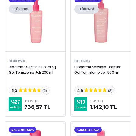
TÜKENDİ
TÜKENDİ
BIODERMA
BIODERMA
Bioderma Sensibio Foaming
Bioderma Sensibio Foaming
Gel Temizleme Jeli 200 ml
Gel Temizleme Jeli 500 ml
5,0
(
2
)
4,9
(
8
)
1.009 TL
1.269 TL
%
27
%
10
736,57 TL
1.142,10 TL
indirim
indirim
KARGO BEDAVA
KARGO BEDAVA