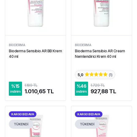
BIODERMA
BIODERMA
Bioderma Sensibio AR BB Krem
Bioderma Sensibio AR Cream
40 ml
Nemlendirici Krem 40 ml
5,0
(
1
)
1.189 TL
1.729 TL
%
15
%
46
1.010,65 TL
927,88 TL
indirim
indirim
KARGO BEDAVA
KARGO BEDAVA
TÜKENDİ
TÜKENDİ