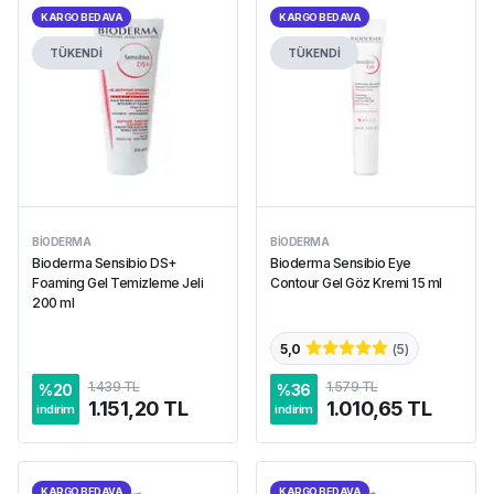
KARGO BEDAVA
KARGO BEDAVA
TÜKENDİ
TÜKENDİ
BIODERMA
BIODERMA
Bioderma Sensibio DS+
Bioderma Sensibio Eye
Foaming Gel Temizleme Jeli
Contour Gel Göz Kremi 15 ml
200 ml
5,0
(
5
)
1.439 TL
1.579 TL
%
20
%
36
1.151,20 TL
1.010,65 TL
indirim
indirim
KARGO BEDAVA
KARGO BEDAVA