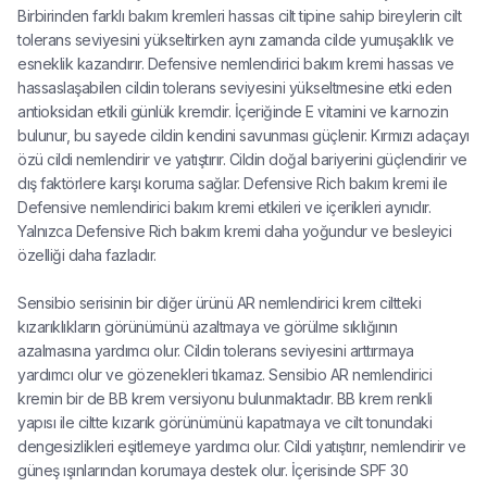
Birbirinden farklı bakım kremleri hassas cilt tipine sahip bireylerin cilt
tolerans seviyesini yükseltirken aynı zamanda cilde yumuşaklık ve
esneklik kazandırır. Defensive nemlendirici bakım kremi hassas ve
hassaslaşabilen cildin tolerans seviyesini yükseltmesine etki eden
antioksidan etkili günlük kremdir. İçeriğinde E vitamini ve karnozin
bulunur, bu sayede cildin kendini savunması güçlenir. Kırmızı adaçayı
özü cildi nemlendirir ve yatıştırır. Cildin doğal bariyerini güçlendirir ve
dış faktörlere karşı koruma sağlar. Defensive Rich bakım kremi ile
Defensive nemlendirici bakım kremi etkileri ve içerikleri aynıdır.
Yalnızca Defensive Rich bakım kremi daha yoğundur ve besleyici
özelliği daha fazladır.
Sensibio serisinin bir diğer ürünü AR nemlendirici krem ciltteki
kızarıklıkların görünümünü azaltmaya ve görülme sıklığının
azalmasına yardımcı olur. Cildin tolerans seviyesini arttırmaya
yardımcı olur ve gözenekleri tıkamaz. Sensibio AR nemlendirici
kremin bir de BB krem versiyonu bulunmaktadır. BB krem renkli
yapısı ile ciltte kızarık görünümünü kapatmaya ve cilt tonundaki
dengesizlikleri eşitlemeye yardımcı olur. Cildi yatıştırır, nemlendirir ve
güneş ışınlarından korumaya destek olur. İçerisinde SPF 30