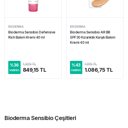
BIODERMA
BIODERMA
Bioderma Sensibio Defensive
Bioderma Sensibio AR BB
Rich Bakım Kremi 40 ml
SPF30 Kızarıklık Karşıtı Bakım
Kremi 40 ml
1.329 TL
1.919 TL
%
36
%
43
849,15 TL
1.086,75 TL
indirim
indirim
Bioderma Sensibio Çeşitleri