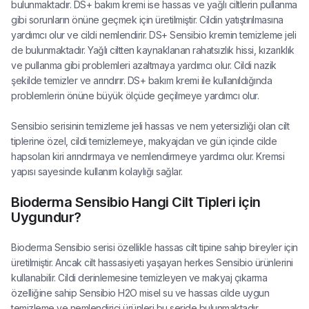
bulunmaktadır. DS+ bakım kremi ise hassas ve yağlı ciltlerin pullanma
gibi sorunların önüne geçmek için üretilmiştir. Cildin yatıştırılmasına
yardımcı olur ve cildi nemlendirir. DS+ Sensibio kremin temizleme jeli
de bulunmaktadır. Yağlı ciltten kaynaklanan rahatsızlık hissi, kızarıklık
ve pullanma gibi problemleri azaltmaya yardımcı olur. Cildi nazik
şekilde temizler ve arındırır. DS+ bakım kremi ile kullanıldığında
problemlerin önüne büyük ölçüde geçilmeye yardımcı olur.
Sensibio serisinin temizleme jeli hassas ve nem yetersizliği olan cilt
tiplerine özel, cildi temizlemeye, makyajdan ve gün içinde cilde
hapsolan kiri arındırmaya ve nemlendirmeye yardımcı olur. Kremsi
yapısı sayesinde kullanım kolaylığı sağlar.
Bioderma Sensibio Hangi Cilt Tipleri için
Uygundur?
Bioderma Sensibio serisi özellikle hassas cilt tipine sahip bireyler için
üretilmiştir. Ancak cilt hassasiyeti yaşayan herkes Sensibio ürünlerini
kullanabilir. Cildi derinlemesine temizleyen ve makyaj çıkarma
özelliğine sahip Sensibio H2O misel su ve hassas cilde uygun
temizleme ve nemlendirici ürünleri bu seride bulunmaktadır.