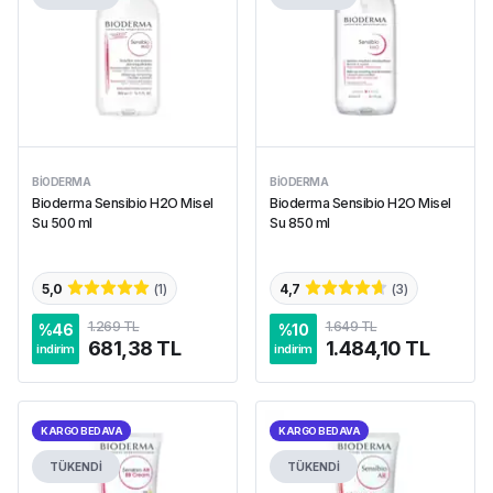
BIODERMA
BIODERMA
Bioderma Sensibio H2O Misel
Bioderma Sensibio H2O Misel
Su 500 ml
Su 850 ml
5,0
(
1
)
4,7
(
3
)
1.269 TL
1.649 TL
%
46
%
10
681,38 TL
1.484,10 TL
indirim
indirim
KARGO BEDAVA
KARGO BEDAVA
TÜKENDİ
TÜKENDİ