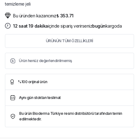
temizleme jeli
Bu üründen kazancınız
₺ 353.71
12
saat
19
dakika
içinde sipariş verirseniz
bugün
kargoda
ÜRÜNÜN TÜM ÖZELLİKLERİ
Ürün henüz değerlendirilmemiş
%100 orijinal ürün
Aynı gün stoktan teslimat
Bu ürün Bioderma Türkiye resmi distribütörü tarafından temin
edilmektedir.