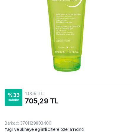
1.059 TL
%
33
705,29 TL
indirim
Barkod
:
3701129803400
Yağlı ve akneye eğilimli ciltlere özel arındırıcı