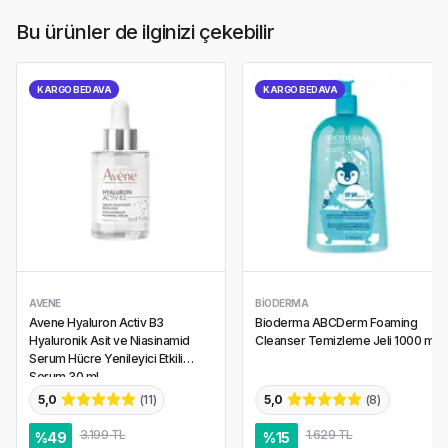
Bu ürünler de ilginizi çekebilir
KARGO BEDAVA
KARGO BEDAVA
AVENE
BIODERMA
Avene Hyaluron Activ B3
Bioderma ABCDerm Foaming
Hyaluronik Asit ve Niasinamid
Cleanser Temizleme Jeli 1000 ml
Serum Hücre Yenileyici Etkili
Serum 30 ml
5,0
(
11
)
5,0
(
8
)
3.199 TL
1.629 TL
%
49
%
15