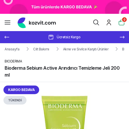
0
Ücretsiz Kargo
Anasayfa
Cilt Bakımı
Akne ve Sivilce Karşıtı Ürünler
Biod
BIODERMA
Bioderma Sebium Active Arındırıcı Temizleme Jeli 200
ml
KARGO BEDAVA
TÜKENDİ