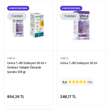
KARGO BEDAVA
KARGO BEDAVA
TÜKENDİ
TÜKENDİ
UMCA
UMCA
Umca % 80 Solüsyon 50 ml +
Umca % 80 Solüsyon 20 ml
Grintuss Yetişkin Öksürük
Şurubu 128 gr
5,0
(
19
)
854,26 TL
248,17 TL