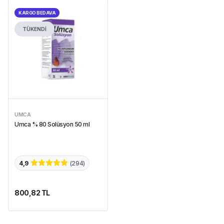
KARGO BEDAVA
TÜKENDİ
UMCA
Umca % 80 Solüsyon 50 ml
4,9
(
294
)
800,82 TL