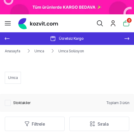
0
Ücretsiz Kargo
Anasayfa
Umca
Umca Solüsyon
Umca
Stoktakiler
Toplam
3
ürün
Filtrele
Sırala