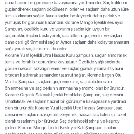
daha hacimli bir görünüme kavuşmasına yardımcı olur. Saç köklerini
güçlendirerek saçların dökülmesini önler ve saçların daha uzun süre
temiz kalmasını sağlar. Ayrıca saçları besleyerek daha parlak ve
yumuşak bir görünüm kazandırır. Klorane Mango İçerikli Besleyici
Şampuan, özellikle kuru ve yıpranmış saçlar için uygun bir
seçenektir. Saçları besleyerek, saç tellerini güçlendirir ve saçların
daha canlı görünmesini sağlar. Ayrıca saçların daha kolay taranmasını
sağlayarak saç kırılmasını da önler.
Klorane Yulaf İçerikli Ultra Hassas Kuru Şampuan, saçları arındırarak
temiz ve ferah bir görünüme kavuşturur. Özellikle yağlı saçlarda
görülen sebum fazlalığını emer ve saçları günlük yıkama ihtiyacını
ortadan kaldırarak zamandan tasarruf sağlar. Klorane Isırgan Otu
Maske Şampuan, saçların güçlenmesine, saç dökülmesinin
önlenmesine ve saç derisinin arınmasına yardımcı olan bir üründür.
Klorane Organik Şakayık İçerikli Ferahlatıcı Şampuan, saç derisini
rahatlatmak ve saçların hacimli bir görünüme kavuşmasına yardımcı
olan bir üründür. Klorane Yulaf İçerikli Ultra Hassas Şampuan, saç
derisini ve saçları nazikçe temizleyerek, hassas saç tipleri için özel
olarak tasarlanmış bir üründür. Saç derisindeki tahrişi ve kaşıntıyı
giderir. Klorane Mango İçerikli Besleyici Katı Şampuan, saçları