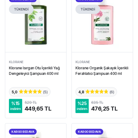
TÜKENDİ
TÜKENDİ
KLORANE
KLORANE
Klorane Isırgan Otu İçerikli Yağ
Klorane Organik Şakayık İçerikli
Dengeleyici Şampuan 400 ml
Ferahlatıcı Şampuan 400 ml
5,0
(
5
)
4,8
(
6
)
529 TL
635 TL
%
15
%
25
449,65 TL
476,25 TL
indirim
indirim
KARGO BEDAVA
KARGO BEDAVA