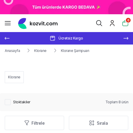
0
Ücretsiz Kargo
Anasayfa
Klorane
Klorane Şampuan
Klorane
Stoktakiler
Toplam
8
ürün
Filtrele
Sırala