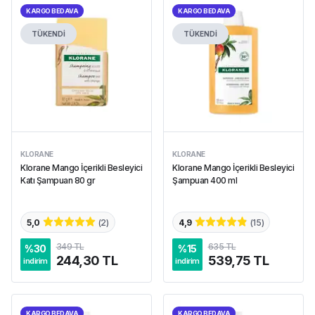
KARGO BEDAVA
KARGO BEDAVA
TÜKENDİ
TÜKENDİ
KLORANE
KLORANE
Klorane Mango İçerikli Besleyici
Klorane Mango İçerikli Besleyici
Katı Şampuan 80 gr
Şampuan 400 ml
5,0
(
2
)
4,9
(
15
)
349 TL
635 TL
%
30
%
15
244,30 TL
539,75 TL
indirim
indirim
KARGO BEDAVA
KARGO BEDAVA