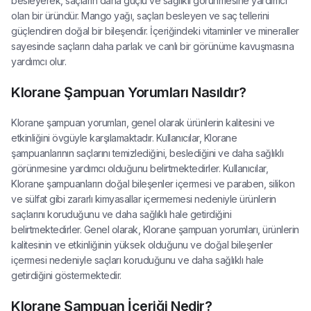
besleyerek, saçların daha güçlü ve sağlıklı görünmesine yardımcı
olan bir üründür. Mango yağı, saçları besleyen ve saç tellerini
güçlendiren doğal bir bileşendir. İçeriğindeki vitaminler ve mineraller
sayesinde saçların daha parlak ve canlı bir görünüme kavuşmasına
yardımcı olur.
Klorane Şampuan Yorumları Nasıldır?
Klorane şampuan yorumları, genel olarak ürünlerin kalitesini ve
etkinliğini övgüyle karşılamaktadır. Kullanıcılar, Klorane
şampuanlarının saçlarını temizlediğini, beslediğini ve daha sağlıklı
görünmesine yardımcı olduğunu belirtmektedirler. Kullanıcılar,
Klorane şampuanların doğal bileşenler içermesi ve paraben, silikon
ve sülfat gibi zararlı kimyasallar içermemesi nedeniyle ürünlerin
saçlarını koruduğunu ve daha sağlıklı hale getirdiğini
belirtmektedirler. Genel olarak, Klorane şampuan yorumları, ürünlerin
kalitesinin ve etkinliğinin yüksek olduğunu ve doğal bileşenler
içermesi nedeniyle saçları koruduğunu ve daha sağlıklı hale
getirdiğini göstermektedir.
Klorane Şampuan İçeriği Nedir?