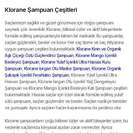
Klorane Şampuan Çeşitleri
Saçlarımızın sağlıklı ve güzel görünmesi için doğru şampuanı
seçmek çok önemlidir. Klorane, bitkisel özler ve aktif bileşenlerle
formüle edilmiş şampuanlarıyla bilinen bir markadır. Bu şampuanlar,
saçları güçlendirir, besler ve korur. Her saç tipine ve saç ihtiyacına
uygun şampuan çeşitleri bulunmaktadır.
Klorane Kinin ve Organik
Aşk Çiçeği Özlü Güçlendirici Şampuan
,
Klorane Mango İçerikli
Besleyici Şampuan
,
Klorane Yulaf İçerikli Ultra Hassas Kuru
Şampuan
,
Klorane Isırgan Otu Maske Şampuan
,
Klorane Organik
Şakayık İçerikli Ferahlatıcı Şampuan
, Klorane Yulaf İçerikli Ultra
Hassas Şampuan, Klorane Isırgan Otu İçerikli Yağ Dengeleyici
Şampuan ve Klorane Mango İçerikli Besleyici Katı Şampuan çeşitleri
bulunmaktadır. Hassas saçlar için özel olarak formüle edilmiş yulaf
sütü şampuanı, saçları güçlendirir ve besler. Saçları nazikçe temizler
ve yumuşatır. Ayrıca saçların hacim kazanmasına da yardımcı olur.
Klorane şampuanların çoğu bitkisel özler ve aktif bileşenler içerir, bu
nedenle saçlarınıza kimyasal açıdan zarar vermezler. Ayrıca