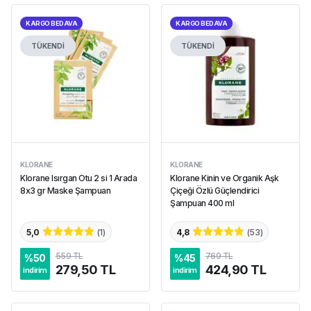
KARGO BEDAVA
KARGO BEDAVA
TÜKENDİ
TÜKENDİ
KLORANE
KLORANE
Klorane Isırgan Otu 2 si 1 Arada
Klorane Kinin ve Organik Aşk
8x3 gr Maske Şampuan
Çiçeği Özlü Güçlendirici
Şampuan 400 ml
5,0
(
1
)
4,8
(
53
)
559 TL
769 TL
%
50
%
45
279,50 TL
424,90 TL
indirim
indirim