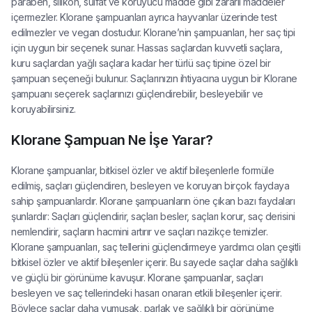
paraben, silikon, sülfat ve koruyucu madde gibi zararlı maddeler
içermezler. Klorane şampuanları ayrıca hayvanlar üzerinde test
edilmezler ve vegan dostudur. Klorane’nin şampuanları, her saç tipi
için uygun bir seçenek sunar. Hassas saçlardan kuvvetli saçlara,
kuru saçlardan yağlı saçlara kadar her türlü saç tipine özel bir
şampuan seçeneği bulunur. Saçlarınızın ihtiyacına uygun bir Klorane
şampuanı seçerek saçlarınızı güçlendirebilir, besleyebilir ve
koruyabilirsiniz.
Klorane Şampuan Ne İşe Yarar?
Klorane şampuanlar, bitkisel özler ve aktif bileşenlerle formüle
edilmiş, saçları güçlendiren, besleyen ve koruyan birçok faydaya
sahip şampuanlardır. Klorane şampuanların öne çıkan bazı faydaları
şunlardır: Saçları güçlendirir, saçları besler, saçları korur, saç derisini
nemlendirir, saçların hacmini artırır ve saçları nazikçe temizler.
Klorane şampuanları, saç tellerini güçlendirmeye yardımcı olan çeşitli
bitkisel özler ve aktif bileşenler içerir. Bu sayede saçlar daha sağlıklı
ve güçlü bir görünüme kavuşur. Klorane şampuanlar, saçları
besleyen ve saç tellerindeki hasarı onaran etkili bileşenler içerir.
Böylece saçlar daha yumuşak, parlak ve sağlıklı bir görünüme