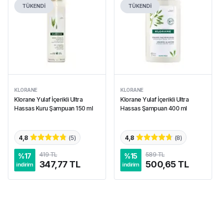
TÜKENDİ
TÜKENDİ
KLORANE
KLORANE
Klorane Yulaf İçerikli Ultra
Klorane Yulaf İçerikli Ultra
Hassas Kuru Şampuan 150 ml
Hassas Şampuan 400 ml
4,8
(
5
)
4,8
(
8
)
419 TL
589 TL
%
17
%
15
347,77 TL
500,65 TL
indirim
indirim