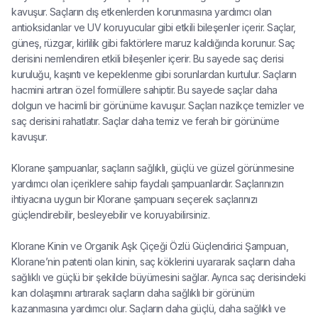
kavuşur. Saçların dış etkenlerden korunmasına yardımcı olan
antioksidanlar ve UV koruyucular gibi etkili bileşenler içerir. Saçlar,
güneş, rüzgar, kirlilik gibi faktörlere maruz kaldığında korunur. Saç
derisini nemlendiren etkili bileşenler içerir. Bu sayede saç derisi
kuruluğu, kaşıntı ve kepeklenme gibi sorunlardan kurtulur. Saçların
hacmini artıran özel formüllere sahiptir. Bu sayede saçlar daha
dolgun ve hacimli bir görünüme kavuşur. Saçları nazikçe temizler ve
saç derisini rahatlatır. Saçlar daha temiz ve ferah bir görünüme
kavuşur.
Klorane şampuanlar, saçların sağlıklı, güçlü ve güzel görünmesine
yardımcı olan içeriklere sahip faydalı şampuanlardır. Saçlarınızın
ihtiyacına uygun bir Klorane şampuanı seçerek saçlarınızı
güçlendirebilir, besleyebilir ve koruyabilirsiniz.
Klorane Kinin ve Organik Aşk Çiçeği Özlü Güçlendirici Şampuan,
Klorane’nin patenti olan kinin, saç köklerini uyararak saçların daha
sağlıklı ve güçlü bir şekilde büyümesini sağlar. Ayrıca saç derisindeki
kan dolaşımını artırarak saçların daha sağlıklı bir görünüm
kazanmasına yardımcı olur. Saçların daha güçlü, daha sağlıklı ve