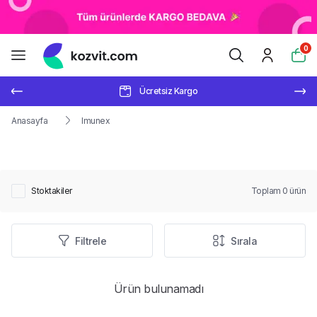
0
Ücretsiz Kargo
Anasayfa
Imunex
Stoktakiler
Toplam
0
ürün
Filtrele
Sırala
Ürün bulunamadı