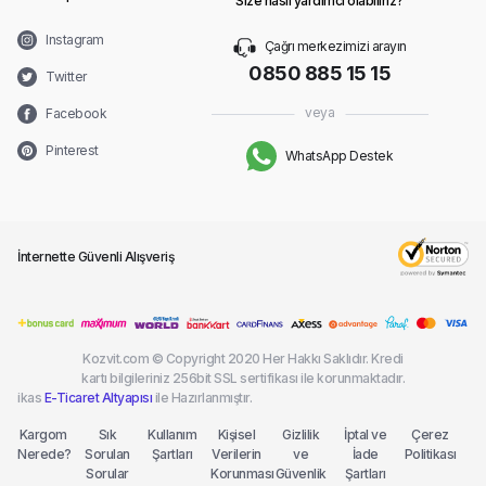
Size nasıl yardımcı olabiliriz?
Instagram
Çağrı merkezimizi arayın
0850 885 15 15
Twitter
veya
Facebook
Pinterest
WhatsApp Destek
İnternette Güvenli Alışveriş
Kozvit.com © Copyright 2020 Her Hakkı Saklıdır. Kredi
kartı bilgileriniz 256bit SSL sertifikası ile korunmaktadır.
ikas
E-Ticaret Altyapısı
ile Hazırlanmıştır.
Kargom
Sık
Kullanım
Kişisel
Gizlilik
İptal ve
Çerez
Nerede?
Sorulan
Şartları
Verilerin
ve
İade
Politikası
Sorular
Korunması
Güvenlik
Şartları