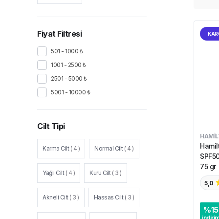
Fiyat Filtresi
KAR
501 - 1000 ₺
1001 - 2500 ₺
2501 - 5000 ₺
5001 - 10000 ₺
Cilt Tipi
HAMI
Hamil
Karma Cilt
(
4
)
Normal Cilt
(
4
)
SPF50
75 gr
Yağlı Cilt
(
4
)
Kuru Cilt
(
3
)
5,0
Akneli Cilt
(
3
)
Hassas Cilt
(
3
)
%
15
indiri