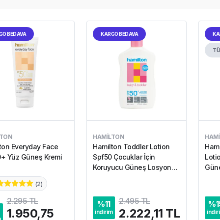
GO BEDAVA
KARGO BEDAVA
KA
TÜ
LTON
HAMILTON
HAM
ton Everyday Face
Hamilton Toddler Lotion
Hami
+ Yüz Güneş Kremi
Spf50 Çocuklar İçin
Loti
Koruyucu Güneş Losyonu
Güne
250 ml
(
2
)
2.295 TL
2.495 TL
%
11
%
1
1.950,75
2.222,11 TL
indirim
indir
m