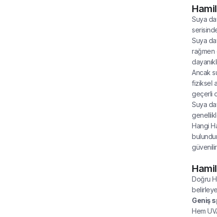
Hamil
Suya daya
serisind
Suya day
rağmen c
dayanıklı
Ancak su
fiziksel
geçerli o
Suya day
genellikl
Hangi Ha
bulundur
güvenili
Hamil
Doğru Ha
belirleyeb
Geniş s
Hem UVA 