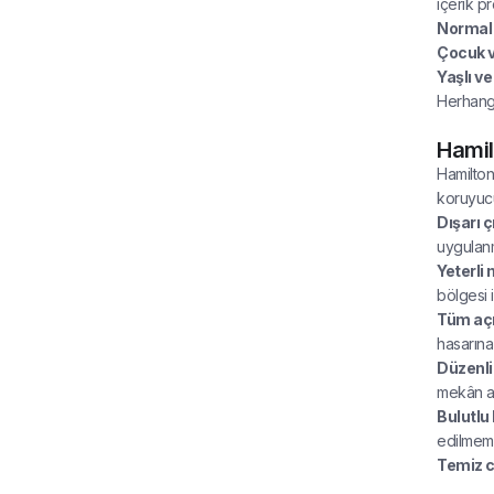
içerik pro
Normal c
Çocuk ve
Yaşlı ve
Herhangi
Hamil
Hamilton
koruyucu
Dışarı 
uygulanm
Yeterli 
bölgesi 
Tüm açık
hasarına
Düzenli 
mekân akt
Bulutlu 
edilmeme
Temiz c