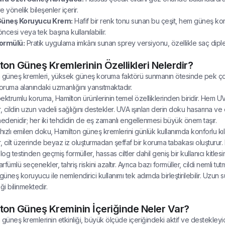
 yönelik bileşenler içerir.
Güneş Koruyucu Krem:
Hafif bir renk tonu sunan bu çeşit, hem güneş koru
ncesi veya tek başına kullanılabilir.
ormülü:
Pratik uygulama imkânı sunan sprey versiyonu, özellikle saç dipleri 
ton Güneş Kremlerinin Özellikleri Nelerdir?
 güneş kremleri, yüksek güneş koruma faktörü sunmanın ötesinde pek çok öz
ruma alanındaki uzmanlığını yansıtmaktadır.
ektrumlu koruma, Hamilton ürünlerinin temel özelliklerinden biridir. Hem UVA
r, cildin uzun vadeli sağlığını destekler. UVA ışınları derin doku hasarına 
nedenidir; her iki tehdidin de eş zamanlı engellenmesi büyük önem taşır.
 hızlı emilen doku, Hamilton güneş kremlerini günlük kullanımda konforlu kıl
r, cilt üzerinde beyaz iz oluşturmadan şeffaf bir koruma tabakası oluşturur. 
og testinden geçmiş formüller, hassas ciltler dahil geniş bir kullanıcı kitl
fümlü seçenekler, tahriş riskini azaltır. Ayrıca bazı formüller, cildi nemli 
üneş koruyucu ile nemlendirici kullanımı tek adımda birleştirilebilir. Uzun s
ği bilinmektedir.
ton Güneş Kreminin İçeriğinde Neler Var?
 güneş kremlerinin etkinliği, büyük ölçüde içeriğindeki aktif ve destekle