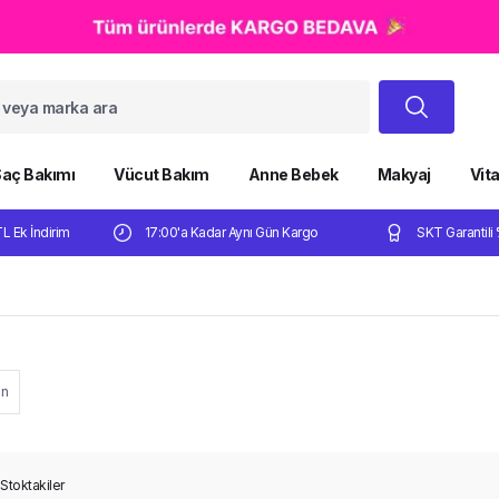
aç Bakımı
Vücut Bakım
Anne Bebek
Makyaj
Vit
TL Ek İndirim
17:00'a Kadar Aynı Gün Kargo
SKT Garantili 
on
Stoktakiler