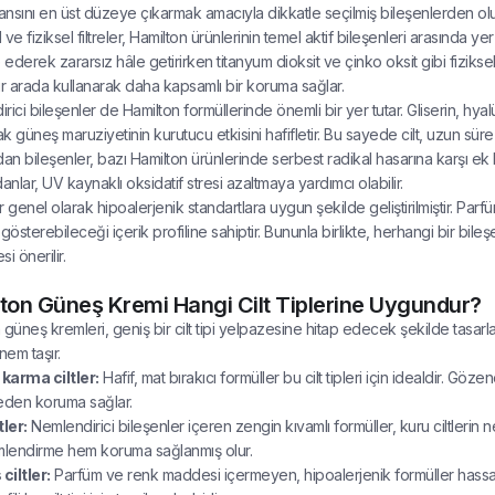
nsını en üst düzeye çıkarmak amacıyla dikkatle seçilmiş bileşenlerden olu
ve fiziksel filtreler, Hamilton ürünlerinin temel aktif bileşenleri arasında yer
derek zararsız hâle getirirken titanyum dioksit ve çinko oksit gibi fiziksel filt
ir arada kullanarak daha kapsamlı bir koruma sağlar.
rici bileşenler de Hamilton formüllerinde önemli bir yer tutar. Gliserin, hyal
k güneş maruziyetinin kurutucu etkisini hafifletir. Bu sayede cilt, uzun süre
dan bileşenler, bazı Hamilton ürünlerinde serbest radikal hasarına karşı ek 
anlar, UV kaynaklı oksidatif stresi azaltmaya yardımcı olabilir.
r genel olarak hipoalerjenik standartlara uygun şekilde geliştirilmiştir. Pa
gösterebileceği içerik profiline sahiptir. Bununla birlikte, herhangi bir bileşen
i önerilir.
ton Güneş Kremi Hangi Cilt Tiplerine Uygundur?
 güneş kremleri, geniş bir cilt tipi yelpazesine hitap edecek şekilde tasarlan
em taşır.
 karma ciltler:
Hafif, mat bırakıcı formüller bu cilt tipleri için idealdir.
eden koruma sağlar.
tler:
Nemlendirici bileşenler içeren zengin kıvamlı formüller, kuru ciltlerin
lendirme hem koruma sağlanmış olur.
iltler:
Parfüm ve renk maddesi içermeyen, hipoalerjenik formüller hassas ci