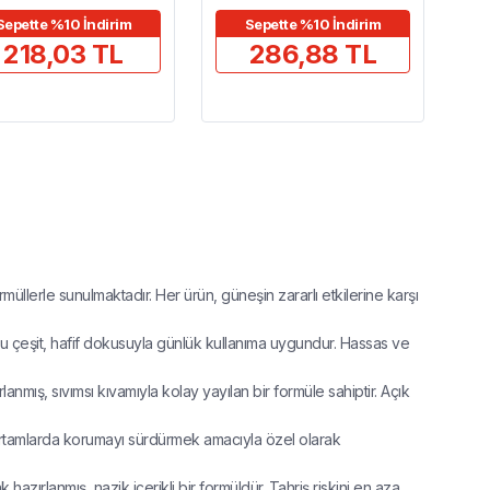
Sepette %10 İndirim
Sepette %10 İndirim
218,03 TL
286,88 TL
ormüllerle sunulmaktadır. Her ürün, güneşin zararlı etkilerine karşı
u çeşit, hafif dokusuyla günlük kullanıma uygundur. Hassas ve
anmış, sıvımsı kıvamıyla kolay yayılan bir formüle sahiptir. Açık
rtamlarda korumayı sürdürmek amacıyla özel olarak
zırlanmış, nazik içerikli bir formüldür. Tahriş riskini en aza