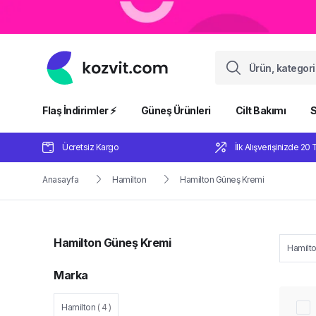
Flaş İndirimler ⚡️
Güneş Ürünleri
Cilt Bakımı
S
Ücretsiz Kargo
İlk Alışverişinizde 20 
Anasayfa
Hamilton
Hamilton Güneş Kremi
Hamilton Güneş Kremi
Hamilt
Marka
Hamilton
(
4
)