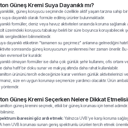
ton Güneş Kremi Suya Dayanıklı mı?
nıklılık, güneş koruyucu seçiminde özellikle aktif yaşam tarzına sahip bireyl
e suya dayanıklı olarak formüle edilmiş ürünler bulunmaktadır.
anıklı formüller, deniz veya havuz aktiviteleri sırasında koruma sağlamak ama
ilt üzerindeki koruyucu tabakayı belirli bir süre boyunca koruyabilecek ş
lık sergiledikleri bilinmektedir.
ya dayanıklı etiketinin "tamamen su geçirmez" anlamına gelmediğini hatırla
 aktivite sonrasında güneş koruyucunun yenilenmesi her zaman önerilir. Bu 
lan evrensel bir kuraldır.
anıklı olmayan formüller ise daha çok günlük şehir kullanımı, ofis ortamı vey
e daha hafif bir doku sunar ve makyaj altında daha rahat kullanılabilir.
milton ürününü tercih edeceğinize karar verirken günlük aktivitelerinizi 
manız, size en uygun korumayı seçmenize yardımcı olacaktır. Ürün ambalajı 
r yöntemdir.
ton Güneş Kremi Seçerken Nelere Dikkat Etmelisi
milton güneş kremini seçmek, etkili bir güneş koruması için temel adımdır
ilirsiniz.
pektrum ibaresini göz ardı etmek:
Yalnızca UVB'ye karşı koruma sağlay
hem UVB koruması sunan geniş spektrumlu ürünleri tercih etmek önemlid