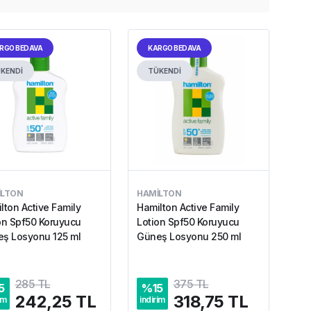
RGO BEDAVA
KARGO BEDAVA
KENDİ
TÜKENDİ
ILTON
HAMILTON
lton Active Family
Hamilton Active Family
on Spf50 Koruyucu
Lotion Spf50 Koruyucu
ş Losyonu 125 ml
Güneş Losyonu 250 ml
285 TL
375 TL
5
%
15
242,25 TL
318,75 TL
im
indirim