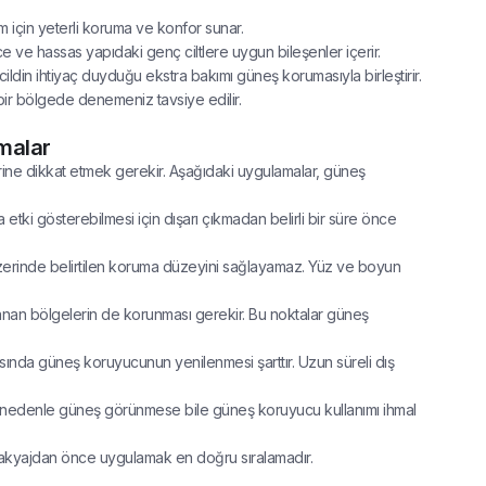
m için yeterli koruma ve konfor sunar.
nce ve hassas yapıdaki genç ciltlere uygun bileşenler içerir.
cildin ihtiyaç duyduğu ekstra bakımı güneş korumasıyla birleştirir.
ir bölgede denemeniz tavsiye edilir.
amalar
ne dikkat etmek gerekir. Aşağıdaki uygulamalar, güneş
tki gösterebilmesi için dışarı çıkmadan belirli bir süre önce
zerinde belirtilen koruma düzeyini sağlayamaz. Yüz ve boyun
tlanan bölgelerin de korunması gerekir. Bu noktalar güneş
sında güneş koruyucunun yenilenmesi şarttır. Uzun süreli dış
bu nedenle güneş görünmese bile güneş koruyucu kullanımı ihmal
 makyajdan önce uygulamak en doğru sıralamadır.