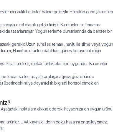
er için kritik bir kriter hâline gelmiştir. Hamilton güneş kremleri
cıyla özel olarak geliştirilmiştir. Bu ürünler, su temasına
ekilde tasarlanmıştır. Yoğun terleme durumlarında da benzer bir
tmak gerekir. Uzun süreli su teması, havlu ile silme veya yoğun
durum, Hamilton ürünleri dahil tüm güneş koruyucular için
a kısa süreli dış mekân aktiviteleri için uygundur. Bu ürünler
ve ne kadar su temasıyla karşılaşacağınızı göz önünde
üzerindeki suya dayanıklılık bilgisini kontrol etmek en
niz?
. Aşağıdaki noktalara dikkat ederek ihtiyacınıza en uygun ürünü
an ürünler, UVA kaynaklı derin doku hasarını engelleyemez.
ir.