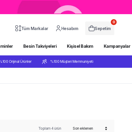
0
Tüm Markalar
Hesabım
Sepetim
aminler
Besin Takviyeleri
Kişisel Bakım
Kampanyalar
%100 Orijinal Ürünler
%100 Müşteri Memnuniyeti
Toplam
4
ürün