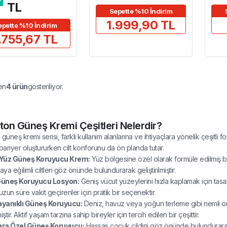
TL
Sepette %10 İndirim
1.999,90 TL
epette %10 İndirim
.755,67 TL
en
4
ürün
gösteriliyor.
ton Güneş Kremi Çeşitleri Nelerdir?
güneş kremi serisi, farklı kullanım alanlarına ve ihtiyaçlara yönelik çeşitli f
r bariyer oluştururken cilt konforunu da ön planda tutar.
Yüz Güneş Koruyucu Krem:
Yüz bölgesine özel olarak formüle edilmiş b
a eğilimli ciltleri göz önünde bulundurarak geliştirilmiştir.
üneş Koruyucu Losyon:
Geniş vücut yüzeylerini hızla kaplamak için tasarl
zun süre vakit geçirenler için pratik bir seçenektir.
yanıklı Güneş Koruyucu:
Deniz, havuz veya yoğun terleme gibi nemli o
lmiştir. Aktif yaşam tarzına sahip bireyler için tercih edilen bir çeşittir.
ra Özel Güneş Koruyucu:
Hassas çocuk cildini göz önünde bulundurarak ha