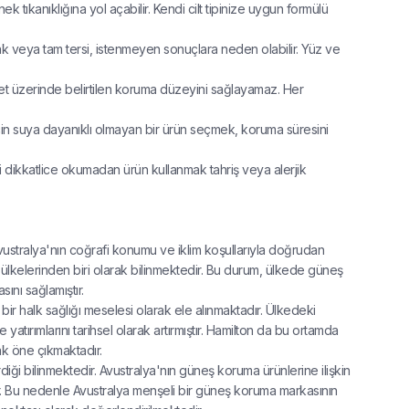
k tıkanıklığına yol açabilir. Kendi cilt tipinize uygun formülü
k veya tam tersi, istenmeyen sonuçlara neden olabilir. Yüz ve
et üzerinde belirtilen koruma düzeyini sağlayamaz. Her
çin suya dayanıklı olmayan bir ürün seçmek, koruma süresini
sini dikkatlice okumadan ürün kullanmak tahriş veya alerjik
vustralya'nın coğrafi konumu ve iklim koşullarıyla doğrudan
 ülkelerinden biri olarak bilinmektedir. Bu durum, ülkede güneş
ını sağlamıştır.
 bir halk sağlığı meselesi olarak ele alınmaktadır. Ülkedeki
yatırımlarını tarihsel olarak artırmıştır. Hamilton da bu ortamda
ak öne çıkmaktadır.
diği bilinmektedir. Avustralya'nın güneş koruma ürünlerine ilişkin
ır. Bu nedenle Avustralya menşeli bir güneş koruma markasının