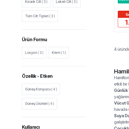
Kızarık Cilt
(
3
)
Lekeli Cilt
(
3
)
S
Tüm Cilt Tipleri
(
3
)
1
Ürün Formu
4
üründ
Losyon
(
3
)
Krem
(
1
)
Hamil
Özellik - Etken
Hamilton 
etkili bi
Güneş Koruyucu
(
4
)
Günlük 
yağlanmay
Vücut G
Güneş Ürünleri
(
4
)
havada u
Suya Da
geliştiri
Kullanıcı
Çocukla