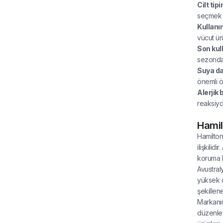
Cilt tip
seçmek uz
Kullanı
vücut ürü
Son kul
sezonda 
Suya da
önemli öl
Alerjik
reaksiyon
Hamil
Hamilton
ilişkili
koruma b
Avustral
yüksek ci
şekillen
Markanın
düzenley