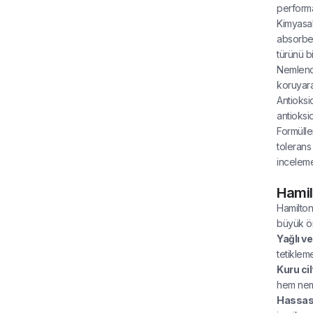
performa
Kimyasal 
absorbe e
türünü b
Nemlendi
koruyara
Antioksi
antioksid
Formülle
tolerans 
incelemes
Hamil
Hamilton
büyük ön
Yağlı ve
tetiklem
Kuru cil
hem nem
Hassas c