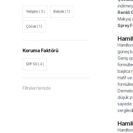
indirmeye
Yetişkin
(
3
)
Bebek
(
1
)
Renkli 
Makyaj ö
Sprey F
Çocuk
(
1
)
Hamil
Hamilton
Koruma Faktörü
güneş ko
Geniş sp
SPF 50
(
4
)
formülle
başlıca 
Hafif ve
formülle
Filtreleri temizle
Dermatol
düşük par
sayede g
sergiledi
Hamil
Hamilton