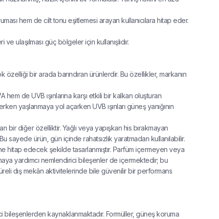
ması hem de cilt tonu eşitlemesi arayan kullanıcılara hitap eder.
ve ulaşılması güç bölgeler için kullanışlıdır.
elliği bir arada barındıran ürünlerdir. Bu özellikler, markanın
 hem de UVB ışınlarına karşı etkili bir kalkan oluşturan
ve erken yaşlanmaya yol açarken UVB ışınları güneş yanığının
an bir diğer özelliktir. Yağlı veya yapışkan his bırakmayan
Bu sayede ürün, gün içinde rahatsızlık yaratmadan kullanılabilir.
esine hitap edecek şekilde tasarlanmıştır. Parfüm içermeyen veya
tutmaya yardımcı nemlendirici bileşenler de içermektedir; bu
üreli dış mekân aktivitelerinde bile güvenilir bir performans
yici bileşenlerden kaynaklanmaktadır. Formüller, güneş koruma