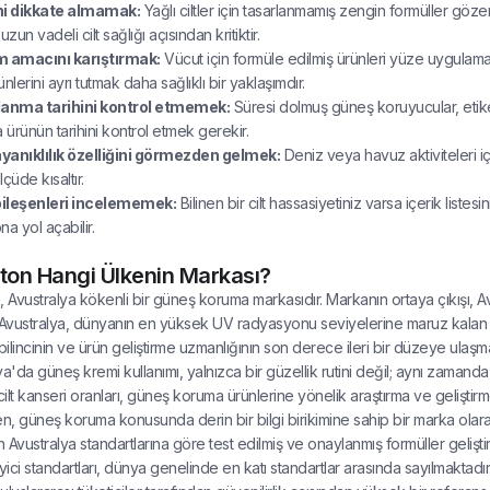
ini dikkate almamak:
Yağlı ciltler için tasarlanmamış zengin formüller gözene
un vadeli cilt sağlığı açısından kritiktir.
m amacını karıştırmak:
Vücut için formüle edilmiş ürünleri yüze uygulama
nlerini ayrı tutmak daha sağlıklı bir yaklaşımdır.
lanma tarihini kontrol etmemek:
Süresi dolmuş güneş koruyucular, etik
ürünün tarihini kontrol etmek gerekir.
yanıklılık özelliğini görmezden gelmek:
Deniz veya havuz aktiviteleri i
çüde kısaltır.
 bileşenleri incelememek:
Bilinen bir cilt hassasiyetiniz varsa içerik liste
a yol açabilir.
ton Hangi Ülkenin Markası?
, Avustralya kökenli bir güneş koruma markasıdır. Markanın ortaya çıkışı, A
dir. Avustralya, dünyanın en yüksek UV radyasyonu seviyelerine maruz kalan
ilincinin ve ürün geliştirme uzmanlığının son derece ileri bir düzeye ulaşmas
ya'da güneş kremi kullanımı, yalnızca bir güzellik rutini değil; aynı zamanda
lt kanseri oranları, güneş koruma ürünlerine yönelik araştırma ve geliştirme 
en, güneş koruma konusunda derin bir bilgi birikimine sahip bir marka olar
 Avustralya standartlarına göre test edilmiş ve onaylanmış formüller geliştir
ici standartları, dünya genelinde en katı standartlar arasında sayılmaktad