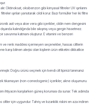
şur.
 alır. Oktinoksat, oksibenzon gibi kimyasal filtreler UV ışınlarını
reler ışınları yansıtarak cildi korur. Bazı formüller her iki filtre
üronik asit veya aloe vera gibi içerikler, cildin nem dengesini
 dışarıda kalındığında bile sıkışmış veya gergin hissetmez.
bir savunma katmanı oluşturur. E vitamini ve benzeri
rfüm ve renk maddesi içermeyen seçenekler, hassas ciltlerin
e karşı bilinen alerjisi olan kişilerin ürün etiketini dikkatlice
mıştır. Doğru ürünü seçmek için kendi cilt tipinizi tanımanız
 Gözenek tıkamayan (non-comedogenic) içerikler, akne oluşumunu
 nem ihtiyacını karşılarken güneş koruması da sunar. Tek adımda
ltler için uygundur. Tahriş ve kızarıklık riskini en aza indiren