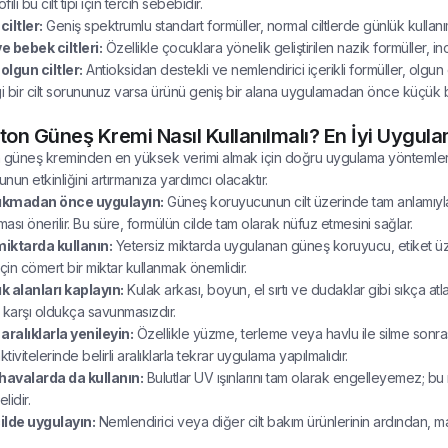
fili bu cilt tipi için tercih sebebidir.
iltler:
Geniş spektrumlu standart formüller, normal ciltlerde günlük kullanı
 bebek ciltleri:
Özellikle çocuklara yönelik geliştirilen nazik formüller, i
 olgun ciltler:
Antioksidan destekli ve nemlendirici içerikli formüller, olgun 
 bir cilt sorununuz varsa ürünü geniş bir alana uygulamadan önce küçük b
ton Güneş Kremi Nasıl Kullanılmalı? En İyi Uygul
 güneş kreminden en yüksek verimi almak için doğru uygulama yöntemleri
nun etkinliğini artırmanıza yardımcı olacaktır.
çıkmadan önce uygulayın:
Güneş koruyucunun cilt üzerinde tam anlamıyla e
ası önerilir. Bu süre, formülün cilde tam olarak nüfuz etmesini sağlar.
miktarda kullanın:
Yetersiz miktarda uygulanan güneş koruyucu, etiket ü
için cömert bir miktar kullanmak önemlidir.
 alanları kaplayın:
Kulak arkası, boyun, el sırtı ve dudaklar gibi sıkça a
 karşı oldukça savunmasızdır.
aralıklarla yenileyin:
Özellikle yüzme, terleme veya havlu ile silme sonra
ivitelerinde belirli aralıklarla tekrar uygulama yapılmalıdır.
havalarda da kullanın:
Bulutlar UV ışınlarını tam olarak engelleyemez; 
lidir.
ilde uygulayın:
Nemlendirici veya diğer cilt bakım ürünlerinin ardından,