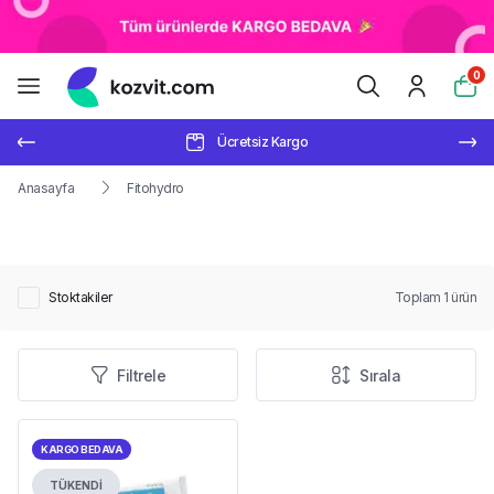
0
Ücretsiz Kargo
Anasayfa
Fitohydro
Stoktakiler
Toplam
1
ürün
Filtrele
Sırala
KARGO BEDAVA
TÜKENDİ